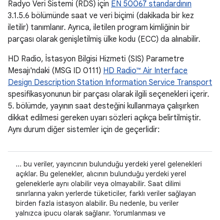
Radyo Veri Sistemi (RDS) için
EN 50067 standardının
3.1.5.6 bölümünde saat ve veri biçimi (dakikada bir kez
iletilir) tanımlanır. Ayrıca, iletilen program kimliğinin bir
parçası olarak genişletilmiş ülke kodu (ECC) da alınabilir.
HD Radio, İstasyon Bilgisi Hizmeti (SIS) Parametre
Mesajı'ndaki (MSG ID 0111)
HD Radio™ Air Interface
Design Description Station Information Service Transport
spesifikasyonunun bir parçası olarak ilgili seçenekleri içerir.
5. bölümde, yayının saat desteğini kullanmaya çalışırken
dikkat edilmesi gereken uyarı sözleri açıkça belirtilmiştir.
Aynı durum diğer sistemler için de geçerlidir:
... bu veriler, yayıncının bulunduğu yerdeki yerel gelenekleri
açıklar. Bu gelenekler, alıcının bulunduğu yerdeki yerel
geleneklerle aynı olabilir veya olmayabilir. Saat dilimi
sınırlarına yakın yerlerde tüketiciler, farklı veriler sağlayan
birden fazla istasyon alabilir. Bu nedenle, bu veriler
yalnızca ipucu olarak sağlanır. Yorumlanması ve