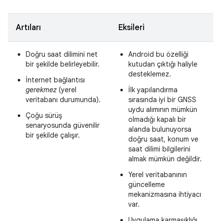
Artıları
Eksileri
Doğru saat dilimini net
Android bu özelliği
bir şekilde belirleyebilir.
kutudan çıktığı haliyle
desteklemez.
İnternet bağlantısı
gerekmez
(yerel
İlk yapılandırma
veritabanı durumunda).
sırasında iyi bir GNSS
uydu alımının mümkün
Çoğu sürüş
olmadığı kapalı bir
senaryosunda güvenilir
alanda bulunuyorsa
bir şekilde çalışır.
doğru saat, konum ve
saat dilimi bilgilerini
almak mümkün değildir.
Yerel veritabanının
güncelleme
mekanizmasına ihtiyacı
var.
Uygulama karmaşıklığı.