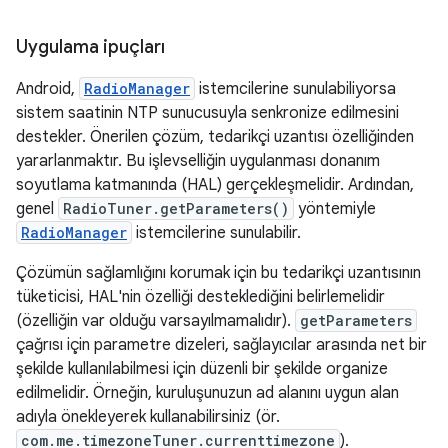
Uygulama ipuçları
Android,
RadioManager
istemcilerine sunulabiliyorsa
sistem saatinin NTP sunucusuyla senkronize edilmesini
destekler. Önerilen çözüm, tedarikçi uzantısı özelliğinden
yararlanmaktır. Bu işlevselliğin uygulanması donanım
soyutlama katmanında (HAL) gerçekleşmelidir. Ardından,
genel
RadioTuner.getParameters()
yöntemiyle
RadioManager
istemcilerine sunulabilir.
Çözümün sağlamlığını korumak için bu tedarikçi uzantısının
tüketicisi, HAL'nin özelliği desteklediğini belirlemelidir
(özelliğin var olduğu varsayılmamalıdır).
getParameters
çağrısı için parametre dizeleri, sağlayıcılar arasında net bir
şekilde kullanılabilmesi için düzenli bir şekilde organize
edilmelidir. Örneğin, kuruluşunuzun ad alanını uygun alan
adıyla önekleyerek kullanabilirsiniz (ör.
com.me.timezoneTuner.currenttimezone
).