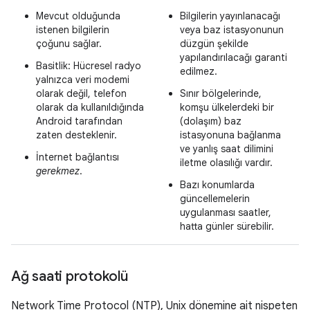
Mevcut olduğunda
Bilgilerin yayınlanacağı
istenen bilgilerin
veya baz istasyonunun
çoğunu sağlar.
düzgün şekilde
yapılandırılacağı garanti
Basitlik: Hücresel radyo
edilmez.
yalnızca veri modemi
olarak değil, telefon
Sınır bölgelerinde,
olarak da kullanıldığında
komşu ülkelerdeki bir
Android tarafından
(dolaşım) baz
zaten desteklenir.
istasyonuna bağlanma
ve yanlış saat dilimini
İnternet bağlantısı
iletme olasılığı vardır.
gerekmez
.
Bazı konumlarda
güncellemelerin
uygulanması saatler,
hatta günler sürebilir.
Ağ saati protokolü
Network Time Protocol (NTP), Unix dönemine ait nispeten