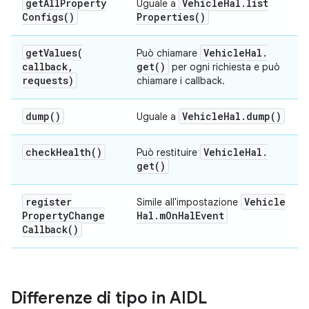
get
All
Property
Vehicle
Hal
.
list
Uguale a
Configs(
)
Properties(
)
getValues(
Vehicle
Hal
.
Può chiamare
callback
,
get(
)
per ogni richiesta e può
requests)
chiamare i callback.
dump(
)
Vehicle
Hal
.
dump(
)
Uguale a
check
Health(
)
Vehicle
Hal
.
Può restituire
get(
)
register
Vehicle
Simile all'impostazione
Property
Change
Hal
.
m
On
Hal
Event
Callback(
)
Differenze di tipo in AIDL