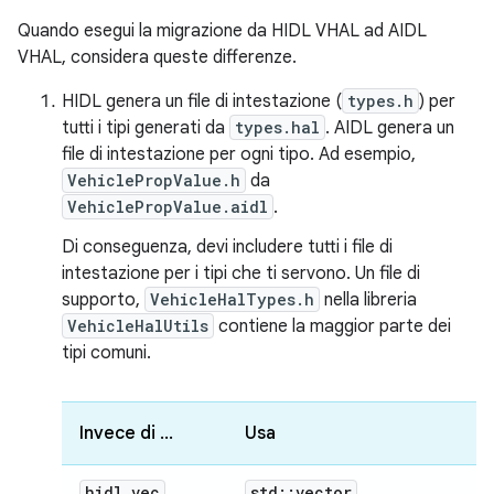
Quando esegui la migrazione da HIDL VHAL ad AIDL
VHAL, considera queste differenze.
HIDL genera un file di intestazione (
types.h
) per
tutti i tipi generati da
types.hal
. AIDL genera un
file di intestazione per ogni tipo. Ad esempio,
VehiclePropValue.h
da
VehiclePropValue.aidl
.
Di conseguenza, devi includere tutti i file di
intestazione per i tipi che ti servono. Un file di
supporto,
VehicleHalTypes.h
nella libreria
VehicleHalUtils
contiene la maggior parte dei
tipi comuni.
Invece di ...
Usa
hidl
_
vec
std
::
vector