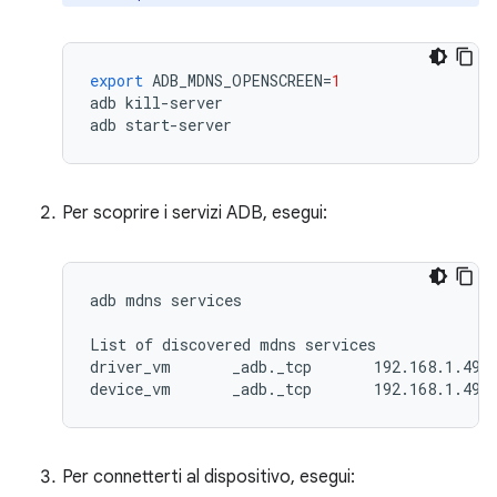
export
ADB_MDNS_OPENSCREEN
=
1
adb
kill
-
server
adb
start
-
server
Per scoprire i servizi ADB, esegui:
adb mdns services

List of discovered mdns services

driver_vm	_adb._tcp	192.168.1.49:4444

device_vm	_adb._tcp	192.168.1
Per connetterti al dispositivo, esegui: