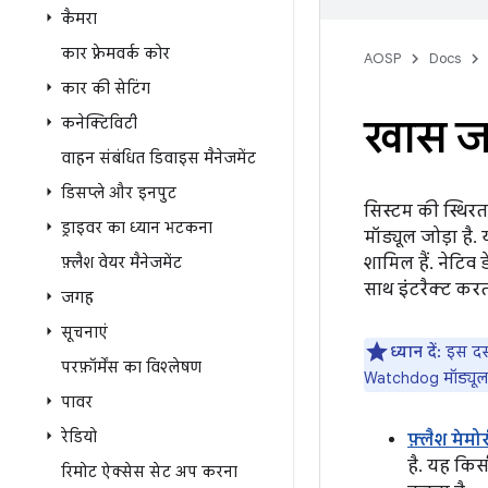
कैमरा
कार फ़्रेमवर्क कोर
AOSP
Docs
कार की सेटिंग
खास ज
कनेक्टिविटी
वाहन संबंधित डिवाइस मैनेजमेंट
डिसप्ले और इनपुट
सिस्टम की स्थिरत
ड्राइवर का ध्यान भटकना
मॉड्यूल जोड़ा है
फ़्लैश वेयर मैनेजमेंट
शामिल हैं. नेटिव
साथ इंटरैक्ट करत
जगह
सूचनाएं
ध्यान दें:
इस दस्
परफ़ॉर्मेंस का विश्लेषण
Watchdog मॉड्यूल 
पावर
रेडियो
फ़्लैश मेम
है. यह किस
रिमोट ऐक्सेस सेट अप करना