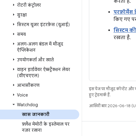
करता है.
रोटरी कंट्रोलर
परफ़ॉर्मेंस
सुरक्षा
किए गए परफ़
सिस्टम यूज़र इंटरफ़ेस (यूआई)
सिस्टम की
समय
रखता है.
अलग-अलग बंडल में मौजूद
ऐप्लिकेशन
उपयोगकर्ता और खाते
वाहन हार्डवेयर ऐब्स्ट्रैक्शन लेयर
(वीएचएएल)
आभासीकरण
इस पेज पर मौजूद कॉन्टेंट और
Voice
हुए ट्रेडमार्क हैं.
Watchdog
आखिरी बार 2026-06-18 (UT
खास जानकारी
फ़्लैश मेमोरी के इस्तेमाल पर
नज़र रखना
बिल्ड