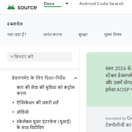
Docs
Android Code Search
शब्दावली
दस्तावेज़
सॉफ़्टवेयर से कंट्रोल होने वाला
वाहन
नया क्या है?
आरंभ करना
सुरक्षा
मुख्य विषय
गाड़ी में सूचना और मनोरंजन की
सुविधाएं
खास जानकारी
साल 2026 से, 
स्टेबल डेवलपम
डेवलपमेंट के लिए दिशा-निर्देश
और उसमें योगद
कार की सेवा की सुविधा को कंट्रोल
हमेशा AOSP पर
करना
ऐप्लिकेशन की ज़रूरी शर्तें
ऑडियो
स्केलेबल यूज़र इंटरफ़ेस (यूआई)
टेक्नोलॉजी का 
के साथ विंडोविंग