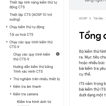
sang ngôn n
Thiết lập tính năng kiểm thử tự
động CTS
Thiết lập CTS (AOSP 10 trở
AOSP
Tài liệu
xuống)
Chạy kiểm thử tự động
Tổng 
Tối ưu hoá CTS
Chạy các quy trình kiểm thử
CTS-V
Bộ kiểm thử hìn
Chạy các quy trình kiểm
ra. Mục tiêu ch
thử CTS-V
hoặc nhiều bức 
Hướng dẫn kiểm thử bằng
bài kiểm tra yê
Trình xác minh CTS
cụ thể.
Thử nghiệm trên nhiều thiết bị
ITS nằm trong b
Kiểm tra âm thanh
bài kiểm thử IT
Kiểm tra camera
dưới dạng một 
Kiểm tra hình ảnh từ