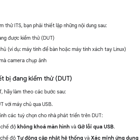
 thử ITS, bạn phải thiết lập những nội dung sau:
đang được kiểm thử (DUT)
ủ (ví dụ: máy tính để bàn hoặc máy tính xách tay Linux)
 mà camera chụp ảnh
iết bị đang kiểm thử (DUT)
T, hãy làm theo các bước sau:
UT với máy chủ qua USB.
ình các tuỳ chọn cho nhà phát triển trên DUT:
 chế độ
không khoá màn hình
và
Gỡ lỗi qua USB
.
 chế độ
Tự động cập nhật hệ thống
và
Xác minh ứng dụng