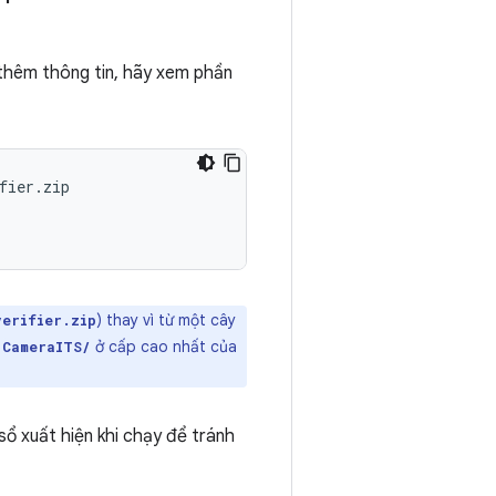
t thêm thông tin, hãy xem phần
fier.zip
) thay vì từ một cây
verifier.zip
c
ở cấp cao nhất của
CameraITS/
ổ xuất hiện khi chạy để tránh