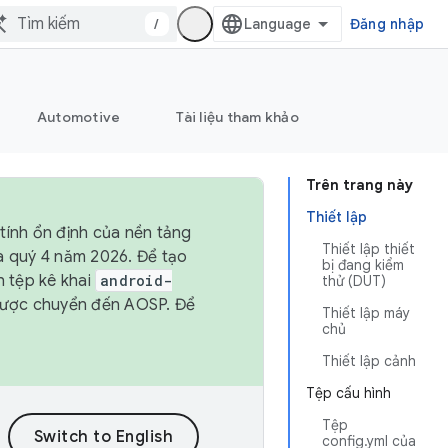
/
Đăng nhập
Automotive
Tài liệu tham khảo
Trên trang này
Thiết lập
tính ổn định của nền tảng
Thiết lập thiết
và quý 4 năm 2026. Để tạo
bị đang kiểm
h tệp kê khai
android-
thử (DUT)
được chuyển đến AOSP. Để
Thiết lập máy
chủ
Thiết lập cảnh
Tệp cấu hình
Tệp
config.yml của