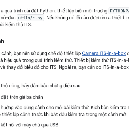
a quá trình cài đặt Python, thiết lập biến môi trường
PYTHONP
c mô-đun
utils/*.py
. Nếu không có lỗi nào được in ra thiết bị
ài kiểm thử ITS.
nh
c cảnh, bạn nên sử dụng chế độ thiết lập
Camera ITS-in-a-box
đ
à hiệu quả trong quá trình kiểm thử. Thiết bị kiểm thử ITS-in-a
 và thay đổi biểu đồ cho ITS. Ngoài ra, bạn cần có ITS-in-a-bo
ử thủ công, hãy đảm bảo những điều sau:
đặt trên giá ba chân
hướng vào đúng cảnh cho mỗi bài kiểm thử. Kịch bản kiểm tra I
 thiết lập cảnh trước khi bắt đầu kiểm tra trong một cảnh mới.
kết nối với máy chủ qua USB.