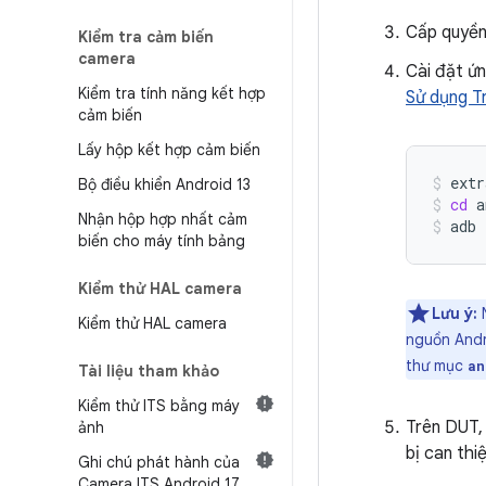
Cấp quyền
Kiểm tra cảm biến
camera
Cài đặt ứn
Kiểm tra tính năng kết hợp
Sử dụng T
cảm biến
Lấy hộp kết hợp cảm biến
extr
Bộ điều khiển Android 13
cd
a
Nhận hộp hợp nhất cảm
adb
biến cho máy tính bảng
Kiểm thử HAL camera
Lưu ý:
N
Kiểm thử HAL camera
nguồn Andr
thư mục
an
Tài liệu tham khảo
Kiểm thử ITS bằng máy
Trên DUT,
ảnh
bị can thi
Ghi chú phát hành của
Camera ITS Android 17