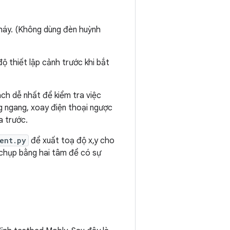
háy. (Không dùng đèn huỳnh
độ thiết lập cảnh trước khi bắt
ch dễ nhất để kiểm tra việc
g ngang, xoay điện thoại ngược
a trước.
ent.py
để xuất toạ độ x,y cho
 chụp bằng hai tâm để có sự