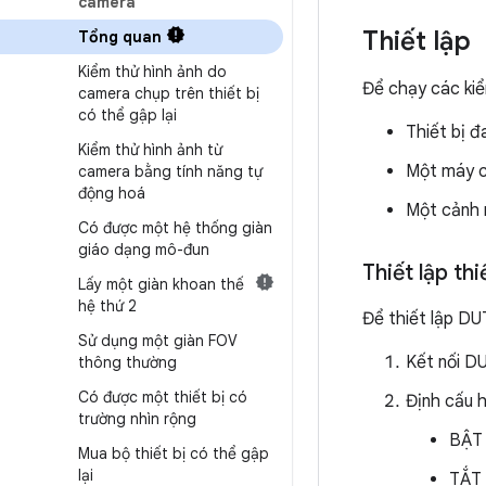
camera
Thiết lập
Tổng quan
Kiểm thử hình ảnh do
Để chạy các kiểm
camera chụp trên thiết bị
có thể gập lại
Thiết bị 
Kiểm thử hình ảnh từ
Một máy ch
camera bằng tính năng tự
động hoá
Một cảnh
Có được một hệ thống giàn
giáo dạng mô-đun
Thiết lập th
Lấy một giàn khoan thế
hệ thứ 2
Để thiết lập DU
Sử dụng một giàn FOV
Kết nối D
thông thường
Có được một thiết bị có
Định cấu h
trường nhìn rộng
BẬT
Mua bộ thiết bị có thể gập
lại
TẮT