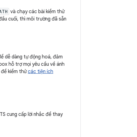
ATH
và chạy các bài kiểm thử
 đầu cuối, thì môi trường đã sẵn
ể dễ dàng tự động hoá, đảm
-box hỗ trợ mọi yêu cầu về ánh
x để kiểm thử
các tiện ích
TS cung cấp lời nhắc để thay