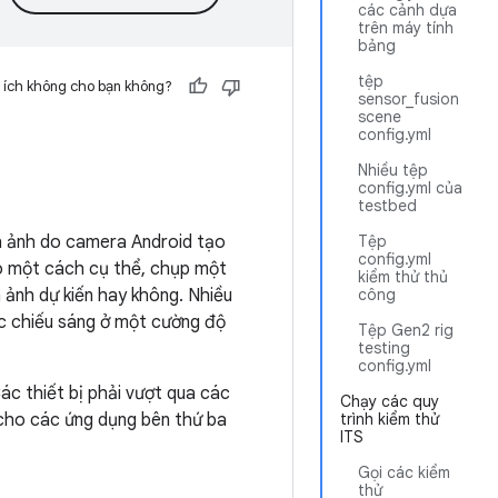
các cảnh dựa
trên máy tính
bảng
tệp
 ích không cho bạn không?
sensor_fusion
scene
config.yml
Nhiều tệp
config.yml của
testbed
nh ảnh do camera Android tạo
Tệp
config.yml
eo một cách cụ thể, chụp một
kiểm thử thủ
 ảnh dự kiến hay không. Nhiều
công
c chiếu sáng ở một cường độ
Tệp Gen2 rig
testing
config.yml
Các thiết bị phải vượt qua các
Chạy các quy
 cho các ứng dụng bên thứ ba
trình kiểm thử
ITS
Gọi các kiểm
thử