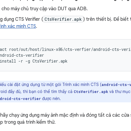
 cho máy chủ truy cập vào DUT qua ADB.
g dụng CTS Verifier (
CtsVerifier.apk
) trên thiết bị. Để biế
rình xác minh CTS
.
act
root/out/host/linux-x86/cts-verfier/android-cts-veri
ndroid-cts-verifier
install
-r
-g
CtsVerifier.apk
ếu cài đặt ứng dụng từ một gói Trình xác minh CTS (
android-cts-
oid đầy đủ, thì bạn có thể tìm thấy cả
và thư mụ
CtsVerifier.apk
được nén.
droid-cts-verifier
 hãy chạy ứng dụng máy ảnh mặc định và đóng tất cả các cửa s
ệp trong quá trình kiểm thử.