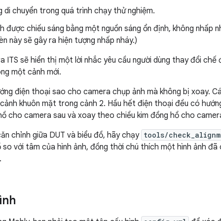
 di chuyển trong quá trình chạy thử nghiệm.
h được chiếu sáng bằng một nguồn sáng ổn định, không nhấp n
èn này sẽ gây ra hiện tượng nhấp nháy.)
a ITS sẽ hiển thị một lời nhắc yêu cầu người dùng thay đổi chế 
ong một cảnh mới.
ớng điện thoại sao cho camera chụp ảnh mà không bị xoay. Cá
 cảnh khuôn mặt trong cảnh 2. Hầu hết điện thoại đều có hướn
 hồ cho camera sau và xoay theo chiều kim đồng hồ cho camer
căn chỉnh giữa DUT và biểu đồ, hãy chạy
tools/check_alignm
 so với tâm của hình ảnh, đồng thời chú thích một hình ảnh đã
.
ình