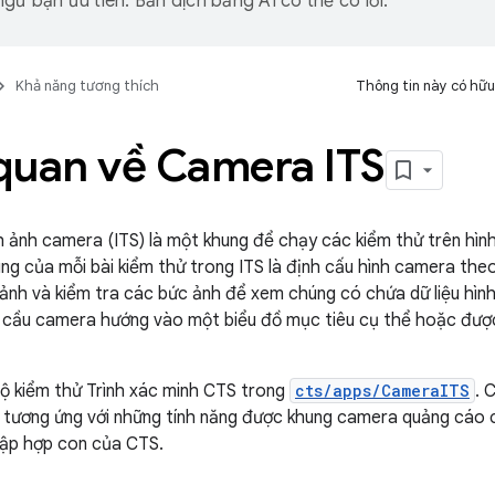
gữ bạn ưu tiên. Bản dịch bằng AI có thể có lỗi.
Khả năng tương thích
Thông tin này có hữu
quan về Camera ITS
h ảnh camera (ITS) là một khung để chạy các kiểm thử trên hì
ung của mỗi bài kiểm thử trong ITS là định cấu hình camera th
ảnh và kiểm tra các bức ảnh để xem chúng có chứa dữ liệu hình
u cầu camera hướng vào một biểu đồ mục tiêu cụ thể hoặc đượ
ộ kiểm thử Trình xác minh CTS trong
cts/apps/CameraITS
. 
S tương ứng với những tính năng được khung camera quảng cáo
tập hợp con của CTS.