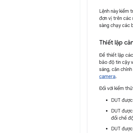
Lệnh này kiểm tr
đơn vị trên cá
sàng chạy các b
Thiết lập cả
Để thiết lập cá
bảo độ tin cậy v
sáng, căn chỉnh
camera
.
Đối với kiểm th
DUT được 
DUT được 
đổi chế độ
DUT được 