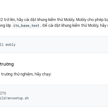
 12 trở lên, hãy cài đặt khung kiểm thử Mobly. Mobly cho phép b
ong lớp
its_base_test
. Để cài đặt khung kiểm thử Mobly, hãy
ll
mobly
 trường
i trường thử nghiệm, hãy chạy:
aITS
ild/envsetup.sh