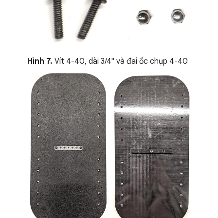
Hình 7.
Vít 4-40, dài 3/4" và đai ốc chụp 4-40