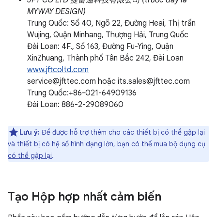
JFT CO LTD 捷富通科技有限公司 (trước đây là
MYWAY DESIGN)
Trung Quốc: Số 40, Ngõ 22, Đường Heai, Thị trấn
Wujing, Quận Minhang, Thượng Hải, Trung Quốc
Đài Loan: 4F., Số 163, Đường Fu-Ying, Quận
XinZhuang, Thành phố Tân Bắc 242, Đài Loan
www.jftcoltd.com
service@jfttec.com hoặc its.sales@jfttec.com
Trung Quốc:+86-021-64909136
Đài Loan: 886-2-29089060
Lưu ý:
Để được hỗ trợ thêm cho các thiết bị có thể gập lại
và thiết bị có hệ số hình dạng lớn, bạn có thể mua
bộ dụng cụ
có thể gập lại
.
Tạo Hộp hợp nhất cảm biến