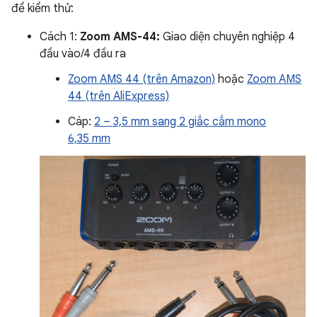
để kiểm thử:
Cách 1:
Zoom AMS-44:
Giao diện chuyên nghiệp 4
đầu vào/4 đầu ra
Zoom AMS 44 (trên Amazon)
hoặc
Zoom AMS
44 (trên AliExpress)
Cáp:
2 – 3,5 mm sang 2 giắc cắm mono
6,35 mm