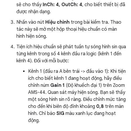
sẽ cho thấy
InCh: 4, OutCh: 4
, cho biết thiết bị đã
được nhận dạng.
Nhấn vào nút
Hiệu chỉnh
trong bài kiểm tra. Thao
tác này sẽ mở một hộp thoại hiệu chuẩn có màn
hình hiện sóng.
Tiện ích hiệu chuẩn sẽ phát tuần tự sóng hình sin qua
từng kênh trong số 4 kênh đầu ra logic (kênh 1 đến
kênh 4). Đối với mỗi bước:
Kênh 1 (đầu ra A bên trái -> đầu vào 1): Khi tiện
ích cho biết kênh 1 đang hoạt động, hãy điều
chỉnh núm
Gain 1
(Độ khuếch đại 1) trên Zoom
AMS-44. Quan sát máy hiện sóng. Bạn sẽ thấy
một sóng hình sin rõ ràng. Điều chỉnh mức tăng
cho đến khi biên độ đỉnh khoảng
0,8
trên màn
hình. Chỉ báo
SIG
màu xanh lục đang hoạt
động.