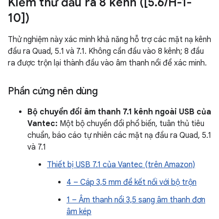
Kiểm thử đầu ra 8 kênh ([5
.
6
/
H-1-
10])
Thử nghiệm này xác minh khả năng hỗ trợ các mặt nạ kênh
đầu ra Quad, 5.1 và 7.1. Không cần đầu vào 8 kênh; 8 đầu
ra được trộn lại thành đầu vào âm thanh nổi để xác minh.
Phần cứng nên dùng
Bộ chuyển đổi âm thanh 7.1 kênh ngoài USB của
Vantec:
Một bộ chuyển đổi phổ biến, tuân thủ tiêu
chuẩn, báo cáo tự nhiên các mặt nạ đầu ra Quad, 5.1
và 7.1
Thiết bị USB 7.1 của Vantec (trên Amazon)
4 – Cáp 3,5 mm để kết nối với bộ trộn
1 – Âm thanh nổi 3,5 sang âm thanh đơn
âm kép