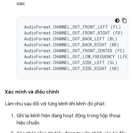
sau:
AudioFormat.CHANNEL_OUT_FRONT_LEFT (FL)

AudioFormat.CHANNEL_OUT_FRONT_RIGHT (FR)

AudioFormat.CHANNEL_OUT_BACK_LEFT (BL)

AudioFormat.CHANNEL_OUT_BACK_RIGHT (BR)

AudioFormat.CHANNEL_OUT_FRONT_CENTER (FC)

AudioFormat.CHANNEL_OUT_LOW_FREQUENCY (LFE)

AudioFormat.CHANNEL_OUT_SIDE_LEFT (SL)

Xác minh và điều chỉnh
Làm như sau đối với từng kênh khi kênh đó phát:
Ghi lại kênh hiện đang hoạt động trong hộp thoại
hiệu chuẩn.