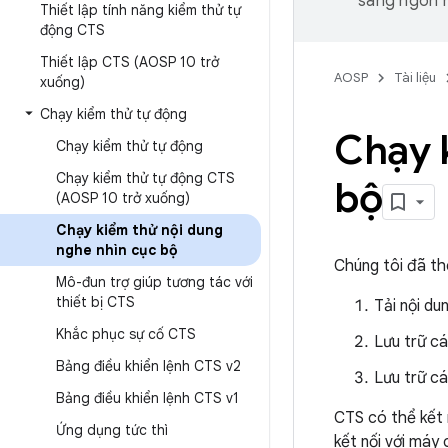
sang ngôn n
Thiết lập tính năng kiểm thử tự
động CTS
Thiết lập CTS (AOSP 10 trở
AOSP
Tài liệu
xuống)
Chạy kiểm thử tự động
Chạy 
Chạy kiểm thử tự động
Chạy kiểm thử tự động CTS
bộ
(AOSP 10 trở xuống)
Chạy kiểm thử nội dung
nghe nhìn cục bộ
Chúng tôi đã t
Mô-đun trợ giúp tương tác với
thiết bị CTS
Tải nội du
Khắc phục sự cố CTS
Lưu trữ c
Bảng điều khiển lệnh CTS v2
Lưu trữ cá
Bảng điều khiển lệnh CTS v1
CTS có thể kết 
Ứng dụng tức thì
kết nối với máy