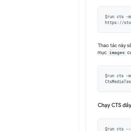
$run cts -m
https://sto
Thao tác này sẽ
mục
images
c
$run cts -m
CtsMediaTes
Chạy CTS đầy
$run cts --