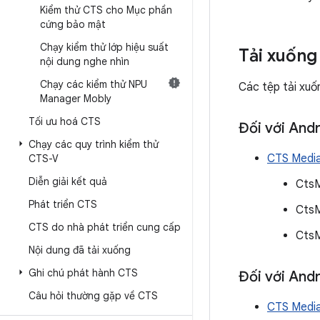
Kiểm thử CTS cho Mục phần
cứng bảo mật
Chạy kiểm thử lớp hiệu suất
Tải xuống
nội dung nghe nhìn
Chạy các kiểm thử NPU
Các tệp tải xuố
Manager Mobly
Tối ưu hoá CTS
Đối với Andr
Chạy các quy trình kiểm thử
CTS Media
CTS-V
Diễn giải kết quả
Cts
Phát triển CTS
CtsM
CTS do nhà phát triển cung cấp
CtsM
Nội dung đã tải xuống
Ghi chú phát hành CTS
Đối với Andr
Câu hỏi thường gặp về CTS
CTS Media