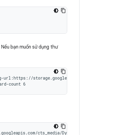
. Nếu bạn muốn sử dụng thư
g-url:https://storage.googleapis.com/cts_media/DynamicCo
ard-count 6
.googleapis.com/cts_media/DynamicConfig.json --module-a