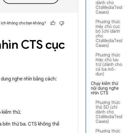
dành cho
CtsMediaTest
Cases)
Phương thức
 ích không cho bạn không?
máy chủ cục
bộ (chỉ dành
cho
nhìn CTS cục
CtsMediaTest
Cases)
Phương thức
máy chủ lưu
trữ (dành cho
cả ba mô-
đun)
 dung nghe nhìn bằng cách:
Chạy kiểm thử
nội dung nghe
nhìn CTS
Phương thức
thẻ SD (chỉ
 kiểm thử.
dành cho
CtsMediaTest
Cases)
a bên thứ ba. CTS không thể
Phương thức