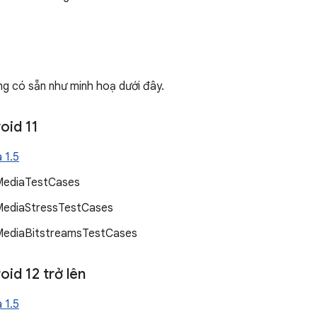
ng có sẵn như minh hoạ dưới đây.
oid 11
 1.5
MediaTestCases
ediaStressTestCases
ediaBitstreamsTestCases
oid 12 trở lên
 1.5