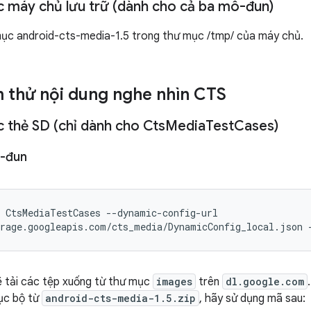
 máy chủ lưu trữ (dành cho cả ba mô-đun)
mục android-cts-media-1.5 trong thư mục /tmp/ của máy chủ.
 thử nội dung nghe nhìn CTS
 thẻ SD (chỉ dành cho Cts
Media
Test
Cases)
-đun
 CtsMediaTestCases --dynamic-config-url

rage.googleapis.com/cts_media/DynamicConfig_local.json 
 tải các tệp xuống từ thư mục
images
trên
dl.google.com
ục bộ từ
android-cts-media-1.5.zip
, hãy sử dụng mã sau: