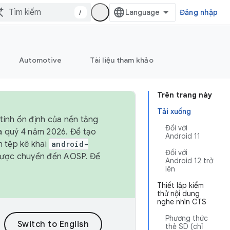
/
Đăng nhập
Automotive
Tài liệu tham khảo
Trên trang này
Tải xuống
tính ổn định của nền tảng
Đối với
và quý 4 năm 2026. Để tạo
Android 11
h tệp kê khai
android-
Đối với
được chuyển đến AOSP. Để
Android 12 trở
lên
Thiết lập kiểm
thử nội dung
nghe nhìn CTS
Phương thức
thẻ SD (chỉ