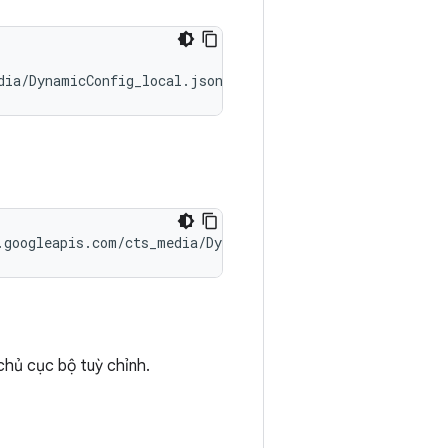
dia/DynamicConfig_local.json --module-arg CtsMediaTestC
.googleapis.com/cts_media/DynamicConfig_local.json --mo
hủ cục bộ tuỳ chỉnh.