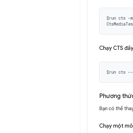
$run cts -m
CtsMediaTes
Chạy CTS đầy
$run cts --
Phương thứ
Bạn có thể tha
Chạy một mô