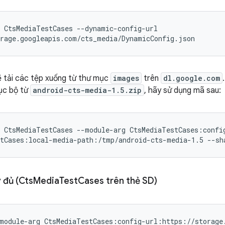
 CtsMediaTestCases --dynamic-config-url

rage.googleapis.com/cts_media/DynamicConfig.json
 tải các tệp xuống từ thư mục
images
trên
dl.google.com
ục bộ từ
android-cts-media-1.5.zip
, hãy sử dụng mã sau:
 CtsMediaTestCases --module-arg CtsMediaTestCases:confi
tCases:local-media-path:/tmp/android-cts-media-1.5 --sh
 đủ (Cts
Media
Test
Cases trên thẻ SD)
module-arg CtsMediaTestCases:config-url:https://storage