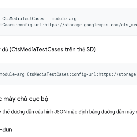
 CtsMediaTestCases --module-arg

tCases:config-url:https://storage.googleapis.com/cts_me
 đủ (Cts
Media
Test
Cases trên thẻ SD)
module-arg CtsMediaTestCases:config-url:https://storage
c máy chủ cục bộ
y thế đường dẫn cấu hình JSON mặc định bằng đường dẫn máy c
-đun