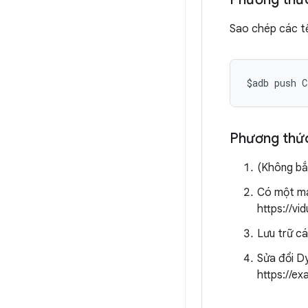
Sao chép các tệ
$adb push C
Phương thức
(Không bắ
Có một má
https://vi
Lưu trữ cá
Sửa đổi Dy
https://e