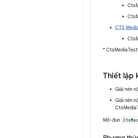
CtsM
CtsM
CTS Media
Cts
* CtsMediaTestC
Thiết lập
Giải nén n
Giải nén 
CtsMedia
Mô-đun
CtsMe
Phương thức