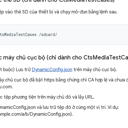
p vào thẻ SD của thiết bị và chạy mô-đun bằng lệnh sau.
tsMediaTestCases /sdcard/
 máy chủ cục bộ (chỉ dành cho Cts
Media
Test
Ca
t buộc) Lưu trữ
DynamicConfig.json
trên máy chủ cục bộ.
y chủ cục bộ đã bật https bằng chứng chỉ CA hợp lệ và chưa đ
du.com.
c tệp phương tiện trên máy chủ đó và lấy URL.
namicConfig.json và lưu trữ tệp đó ở cùng một vị trí. Ví dụ:
xample.com/a/b/DynamicConfig.json).