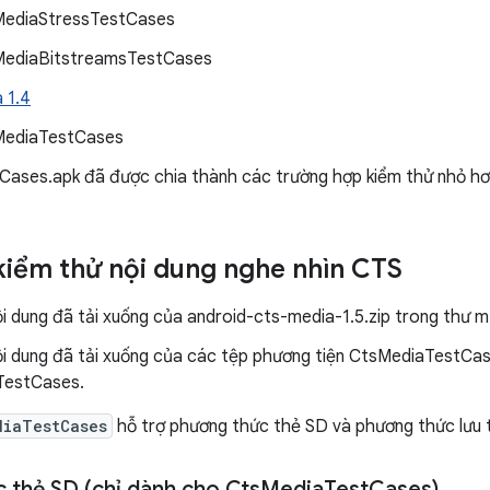
ediaStressTestCases
ediaBitstreamsTestCases
 1.4
MediaTestCases
ases.apk đã được chia thành các trường hợp kiểm thử nhỏ hơn 
 kiểm thử nội dung nghe nhìn CTS
ội dung đã tải xuống của android-cts-media-1.5.zip trong thư 
nội dung đã tải xuống của các tệp phương tiện CtsMediaTestCa
TestCases.
diaTestCases
hỗ trợ phương thức thẻ SD và phương thức lưu 
 thẻ SD (chỉ dành cho Cts
Media
Test
Cases)