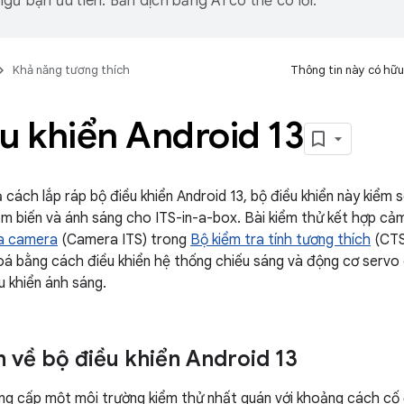
gữ bạn ưu tiên. Bản dịch bằng AI có thể có lỗi.
Khả năng tương thích
Thông tin này có hữu
u khiển Android 13
 cách lắp ráp bộ điều khiển Android 13, bộ điều khiển này kiểm
m biến và ánh sáng cho ITS-in-a-box. Bài kiểm thử kết hợp cả
ủa camera
(Camera ITS) trong
Bộ kiểm tra tính tương thích
(CTS)
á bằng cách điều khiển hệ thống chiếu sáng và động cơ servo
u khiển ánh sáng.
 về bộ điều khiển Android 13
ng cấp một môi trường kiểm thử nhất quán với khoảng cách cố 