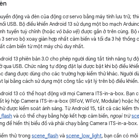
đèn
huyển động và đèn của động cơ servo bằng máy tính lưu trữ, th
 nối USB. Bộ điều khiển Android 13 sử dụng một bo mạch Arduin
nh tuyến tuỳ chỉnh (hoặc
vỏ bảo vệ
) được gắn ở trên cùng. Bộ 
đa 3 servo bộ xoay giàn hợp nhất cảm biến và tối đa 3 hệ thống
ất cảm biến từ một máy chủ duy nhất.
droid 13 phiên bản 3.0 cho phép người dùng tắt tính năng tự độn
 qua USB. Chức năng tự động đặt lại được bật khi bộ điều kh
ặc đang được dùng cho các trường hợp kiểm thử khác. Người dù
t lại bằng cách sử dụng một công tắc vật lý trên bộ điều khiển.
ndroid 13 có thể hoạt động với mọi Camera ITS-in-a-box. Bạn có
bất kỳ hộp Camera ITS-in-a-box (RFoV, WFoV, Modular) hoặc hộ
hử được kiểm soát ánh sáng. Từ Android 15, tất cả các kiểm t
flash
và có thể chạy bằng hộp kết hợp cảm biến,
ngoại trừ
sce
ng để hiển thị biểu đồ và phải chạy bằng Camera ITS-in-a-box.
 kiểm thử trong
scene_flash
và
scene_low_light
, bạn cần có môi