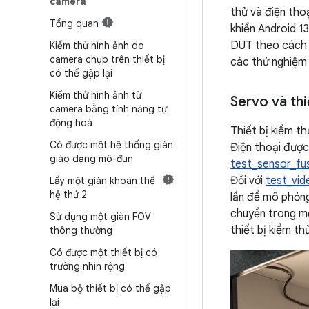
camera
thử và điện tho
Tổng quan
khiển Android 13
DUT theo cách 
Kiểm thử hình ảnh do
camera chụp trên thiết bị
các thử nghiệm
có thể gập lại
Kiểm thử hình ảnh từ
Servo và thi
camera bằng tính năng tự
động hoá
Thiết bị kiểm t
Có được một hệ thống giàn
Điện thoại được
giáo dạng mô-đun
test_sensor_fu
Đối với
test_vid
Lấy một giàn khoan thế
hệ thứ 2
lần để mô phỏng 
chuyển trong mộ
Sử dụng một giàn FOV
thiết bị kiểm t
thông thường
Có được một thiết bị có
trường nhìn rộng
Mua bộ thiết bị có thể gập
lại