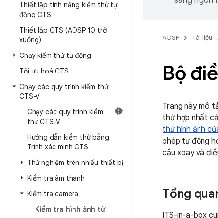
sang ngôn n
Thiết lập tính năng kiểm thử tự
động CTS
Thiết lập CTS (AOSP 10 trở
AOSP
Tài liệu
xuống)
Chạy kiểm thử tự động
Bộ điề
Tối ưu hoá CTS
Chạy các quy trình kiểm thử
CTS-V
Trang này mô tả
Chạy các quy trình kiểm
thử hợp nhất cả
thử CTS-V
thử hình ảnh c
Hướng dẫn kiểm thử bằng
phép tự động ho
Trình xác minh CTS
cầu xoay và điề
Thử nghiệm trên nhiều thiết bị
Kiểm tra âm thanh
Tổng quan
Kiểm tra camera
Kiểm tra hình ảnh từ
ITS-in-a-box cu