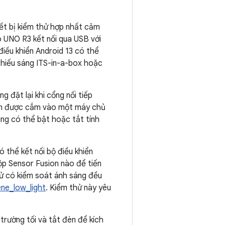
iết bị kiểm thử hợp nhất cảm
o UNO R3 kết nối qua USB với
điều khiển Android 13 có thể
 chiếu sáng ITS-in-a-box hoặc
g đặt lại khi cổng nối tiếp
iển được cắm vào một máy chủ
ng có thể bật hoặc tắt tính
 thể kết nối bộ điều khiển
p Sensor Fusion nào để tiến
hử có kiểm soát ánh sáng đều
ne_low_light
. Kiểm thử này yêu
 trường tối và tắt đèn để kích