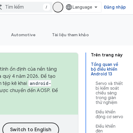
/
Đăng nhập
Automotive
Tài liệu tham khảo
Trên trang này
Tổng quan về
tính ổn định của nền tảng
bộ điều khiển
Android 13
và quý 4 năm 2026. Để tạo
h tệp kê khai
android-
Servo và thiết
bị kiểm soát
được chuyển đến AOSP. Để
chiếu sáng
trong giàn
thử nghiệm
Điều khiển
động cơ servo
Điều khiển
đèn