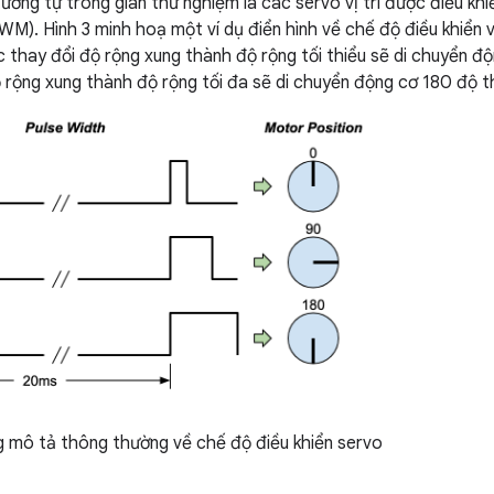
ương tự trong giàn thử nghiệm là các servo vị trí được điều k
M). Hình 3 minh hoạ một ví dụ điển hình về chế độ điều khiển vị 
c thay đổi độ rộng xung thành độ rộng tối thiểu sẽ di chuyển độn
ộ rộng xung thành độ rộng tối đa sẽ di chuyển động cơ 180 độ t
 mô tả thông thường về chế độ điều khiển servo