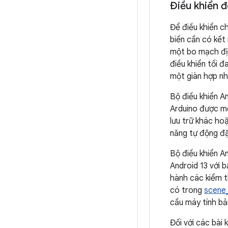
Điều khiển 
Để điều khiển c
biến cần có kết
một bo mạch đị
điều khiển tối 
một giàn hợp nh
Bộ điều khiển An
Arduino được mở
lưu trữ khác ho
năng tự động đặ
Bộ điều khiển A
Android 13 với 
hành các kiểm t
có trong
scene_
cầu máy tính bả
Đối với các bài