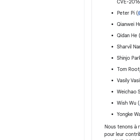
CVE-2016
Peter Pi (
Qianwei H
Qidan He 
Sharvil N
Shinjo Par
Tom Rootj
Vasily Vas
Weichao S
Wish Wu (
Yongke Wa
Nous tenons à r
pour leur contri