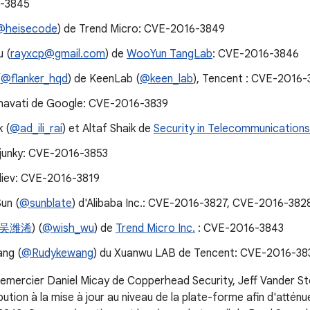
-3845
@heisecode
) de Trend Micro: CVE-2016-3849
u (
rayxcp@gmail.com
) de
WooYun TangLab
: CVE-2016-3846
(
@flanker_hqd
) de KeenLab (
@keen_lab
), Tencent : CVE-2016-
anavati de Google: CVE-2016-3839
k (
@ad_ili_rai
) et Altaf Shaik de
Security in Telecommunications
unky: CVE-2016-3853
iliev: CVE-2016-3819
un (
@sunblate
) d'Alibaba Inc.: CVE-2016-3827, CVE-2016-38
吴潍浠
) (
@wish_wu
) de
Trend Micro Inc.
: CVE-2016-3843
ng (
@Rudykewang
) du Xuanwu LAB de Tencent: CVE-2016-38
emercier Daniel Micay de Copperhead Security, Jeff Vander St
bution à la mise à jour au niveau de la plate-forme afin d'atténue