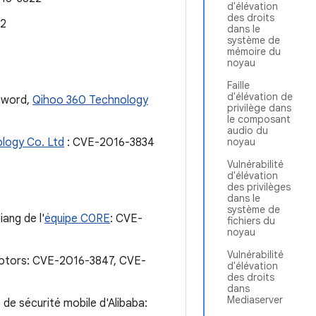
d'élévation
des droits
42
dans le
système de
mémoire du
noyau
Faille
d'élévation de
eSword,
Qihoo 360 Technology
privilège dans
le composant
audio du
logy Co. Ltd
: CVE-2016-3834
noyau
Vulnérabilité
d'élévation
des privilèges
dans le
système de
iang de l'
équipe C0RE
: CVE-
fichiers du
noyau
Vulnérabilité
 Motors: CVE-2016-3847, CVE-
d'élévation
des droits
dans
Mediaserver
de sécurité mobile d'Alibaba: