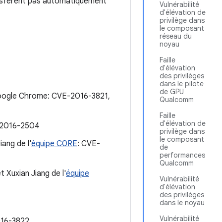
ansfèrent pas automatiquement
Vulnérabilité
d'élévation de
privilège dans
le composant
réseau du
noyau
Faille
d'élévation
des privilèges
dans le pilote
de GPU
 Google Chrome: CVE-2016-3821,
Qualcomm
Faille
d'élévation de
E-2016-2504
privilège dans
le composant
iang de l'
équipe C0RE
: CVE-
de
performances
Qualcomm
et Xuxian Jiang de l'
équipe
Vulnérabilité
d'élévation
des privilèges
dans le noyau
Vulnérabilité
016-3822