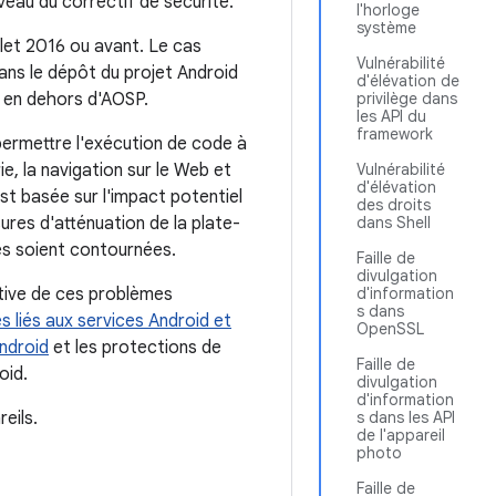
veau du correctif de sécurité.
l'horloge
système
llet 2016 ou avant. Le cas
Vulnérabilité
ans le dépôt du projet Android
d'élévation de
s en dehors d'AOSP.
privilège dans
les API du
framework
 permettre l'exécution de code à
e, la navigation sur le Web et
Vulnérabilité
d'élévation
st basée sur l'impact potentiel
des droits
sures d'atténuation de la plate-
dans Shell
es soient contournées.
Faille de
divulgation
ctive de ces problèmes
d'information
s dans
s liés aux services Android et
OpenSSL
ndroid
et les protections de
Faille de
oid.
divulgation
d'information
eils.
s dans les API
de l'appareil
photo
Faille de