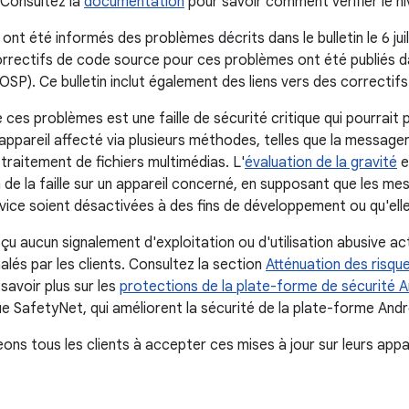
 Consultez la
documentation
pour savoir comment vérifier le ni
ont été informés des problèmes décrits dans le bulletin le 6 jui
rrectifs de code source pour ces problèmes ont été publiés d
SP). Ce bulletin inclut également des liens vers des correctif
 ces problèmes est une faille de sécurité critique qui pourrait
appareil affecté via plusieurs méthodes, telles que la messageri
traitement de fichiers multimédias. L'
évaluation de la gravité
e
n de la faille sur un appareil concerné, en supposant que les me
vice soient désactivées à des fins de développement ou qu'ell
çu aucun signalement d'exploitation ou d'utilisation abusive a
lés par les clients. Consultez la section
Atténuation des risque
savoir plus sur les
protections de la plate-forme de sécurité A
ue SafetyNet, qui améliorent la sécurité de la plate-forme Andr
ns tous les clients à accepter ces mises à jour sur leurs appar