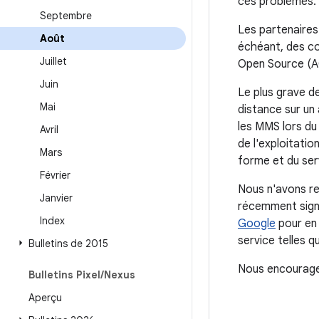
ces problèmes.
Septembre
Les partenaires 
Août
échéant, des co
Juillet
Open Source (AO
Juin
Le plus grave de
Mai
distance sur un 
les MMS lors du 
Avril
de l'exploitatio
Mars
forme et du ser
Février
Nous n'avons re
Janvier
récemment signa
Index
Google
pour en 
service telles q
Bulletins de 2015
Nous encourageo
Bulletins Pixel
/
Nexus
Aperçu