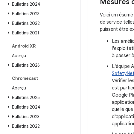
Mesures d
Bulletins 2024
Bulletins 2023
Voici un résumé
de service telle
Bulletins 2022
puissent être e
Bulletins 2021
Les améli
Android XR
l'exploita
à passer à
Aperçu
Bulletins 2026
L'équipe A
SafetyNe
Chromecast
Vérifier l
est partic
Aperçu
Google Pla
Bulletins 2025
applicatio
Bulletins 2024
quelle que 
d'applicat
Bulletins 2023
application
Bulletins 2022