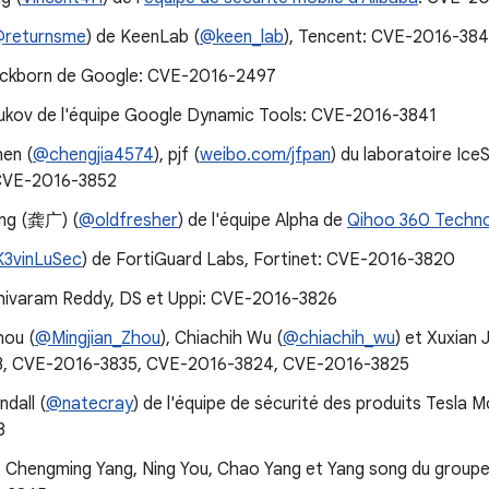
returnsme
) de KeenLab (
@keen_lab
), Tencent: CVE-2016-38
ckborn de Google: CVE-2016-2497
ukov de l'équipe Google Dynamic Tools: CVE-2016-3841
hen (
@chengjia4574
), pjf (
weibo.com/jfpan
) du laboratoire Ic
CVE-2016-3852
ng (龚广) (
@oldfresher
) de l'équipe Alpha de
Qihoo 360 Techno
3vinLuSec
) de FortiGuard Labs, Fortinet: CVE-2016-3820
hivaram Reddy, DS et Uppi: CVE-2016-3826
hou (
@Mingjian_Zhou
), Chiachih Wu (
@chiachih_wu
) et Xuxian J
3, CVE-2016-3835, CVE-2016-3824, CVE-2016-3825
dall (
@natecray
) de l'équipe de sécurité des produits Tesla
8
 Chengming Yang, Ning You, Chao Yang et Yang song du groupe 