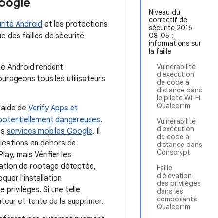
Google
Niveau du
correctif de
rité Android
et les protections
sécurité 2016-
e des failles de sécurité
08-05 :
informations sur
la faille
me Android rendent
Vulnérabilité
d'exécution
ourageons tous les utilisateurs
de code à
distance dans
le pilote Wi-Fi
Qualcomm
l'aide de
Verify Apps et
 potentiellement dangereuses
.
Vulnérabilité
d'exécution
des
services mobiles Google
. Il
de code à
plications en dehors de
distance dans
Conscrypt
ay, mais Vérifier les
lication de rootage détectée,
Faille
d'élévation
quer l'installation
des privilèges
 privilèges. Si une telle
dans les
composants
sateur et tente de la supprimer.
Qualcomm