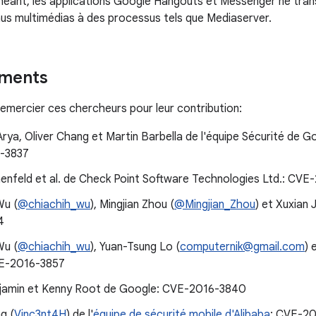
héant, les applications Google Hangouts et Messenger ne tr
nus multimédias à des processus tels que Mediaserver.
ments
emercier ces chercheurs pour leur contribution:
Arya, Oliver Chang et Martin Barbella de l'équipe Sécurité de
-3837
nfeld et al. de Check Point Software Technologies Ltd.: CV
Wu (
@chiachih_wu
), Mingjian Zhou (
@Mingjian_Zhou
) et Xuxian J
4
Wu (
@chiachih_wu
), Yuan-Tsung Lo (
computernik@gmail.com
) 
VE-2016-3857
jamin et Kenny Root de Google: CVE-2016-3840
g (
Vinc3nt4H
) de l'
équipe de sécurité mobile d'Alibaba
: CVE-2