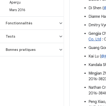
Aperçu
Di Shen (
@
Mars 2016
Dianne Ha
Fonctionnalités
Dmitry Vy
Gengjia C
Tests
Co. Ltd
: 
Guang Go
Bonnes pratiques
Kai Lu (
@K
Kandala S
Mingjian Z
2016-382
Nathan Crn
2016-384
Peng Xiao,