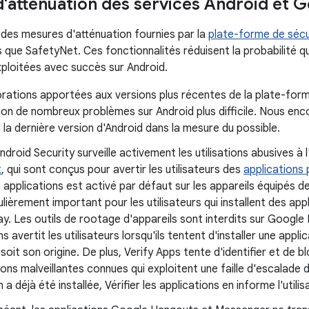
'atténuation des services Android et 
 des mesures d'atténuation fournies par la
plate-forme de sécu
s que SafetyNet. Ces fonctionnalités réduisent la probabilité qu
xploitées avec succès sur Android.
orations apportées aux versions plus récentes de la plate-for
tion de nombreux problèmes sur Android plus difficile. Nous enc
 la dernière version d'Android dans la mesure du possible.
ndroid Security surveille activement les utilisations abusives à 
t
, qui sont conçus pour avertir les utilisateurs des
applications
es applications est activé par défaut sur les appareils équipés 
ulièrement important pour les utilisateurs qui installent des ap
y. Les outils de rootage d'appareils sont interdits sur Google Pl
ns avertit les utilisateurs lorsqu'ils tentent d'installer une app
soit son origine. De plus, Verify Apps tente d'identifier et de blo
ions malveillantes connues qui exploitent une faille d'escalade de
 a déjà été installée, Vérifier les applications en informe l'utili