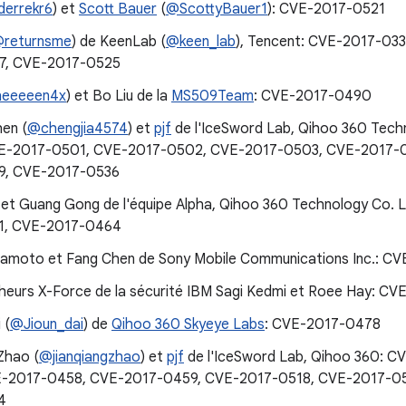
errekr6
) et
Scott Bauer
(
@ScottyBauer1
): CVE-2017-0521
returnsme
) de KeenLab (
@keen_lab
), Tencent: CVE-2017-03
7, CVE-2017-0525
eeeeen4x
) et Bo Liu de la
MS509Team
: CVE-2017-0490
hen (
@chengjia4574
) et
pjf
de l'IceSword Lab, Qihoo 360 Tech
E-2017-0501, CVE-2017-0502, CVE-2017-0503, CVE-2017-
9, CVE-2017-0536
et Guang Gong de l'équipe Alpha, Qihoo 360 Technology Co.
1, CVE-2017-0464
mamoto et Fang Chen de Sony Mobile Communications Inc.: C
heurs X-Force de la sécurité IBM Sagi Kedmi et Roee Hay: C
 (
@Jioun_dai
) de
Qihoo 360 Skyeye Labs
: CVE-2017-0478
Zhao (
@jianqiangzhao
) et
pjf
de l'IceSword Lab, Qihoo 360: 
E-2017-0458, CVE-2017-0459, CVE-2017-0518, CVE-2017-05
4