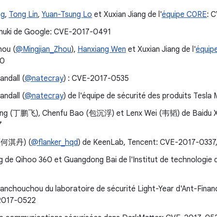
ng
,
Tong Lin
,
Yuan-Tsung Lo
et Xuxian Jiang de l'
équipe C0RE
: 
uki de Google: CVE-2017-0491
hou (
@Mingjian_Zhou
),
Hanxiang Wen
et Xuxian Jiang de l'
équip
80
ndall (
@natecray
) : CVE-2017-0535
ndall (
@natecray
) de l'équipe de sécurité des produits Tes
Ding (丁鹏飞), Chenfu Bao (包沉浮) et Lenx Wei (韦韬) de Ba
7
 (何淇丹) (
@flanker_hqd
) de KeenLab, Tencent: CVE-2017-033
g de Qihoo 360 et Guangdong Bai de l'Institut de technologie 
wanchouchou du laboratoire de sécurité Light-Year d'A
2017-0522