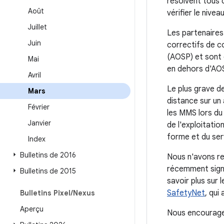
résolvent tous 
Août
vérifier le nive
Juillet
Les partenaires
Juin
correctifs de c
(AOSP) et sont d
Mai
en dehors d'AO
Avril
Le plus grave de
Mars
distance sur un 
Février
les MMS lors du 
Janvier
de l'exploitatio
forme et du ser
Index
Bulletins de 2016
Nous n'avons re
récemment signa
Bulletins de 2015
savoir plus sur 
SafetyNet
, qui
Bulletins Pixel
/
Nexus
Aperçu
Nous encourageo