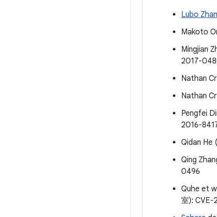
Lubo Zha
Makoto On
Mingjian Z
2017-04
Nathan Cra
Nathan Cra
Pengfei 
2016-841
Qidan He
Qing Zhan
0496
Quhe et 
室): CVE-