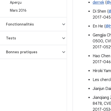
derrek
(
@d
Aperçu
Mars 2016
Di Shen (
@
2017-045
Fonctionnalités
En He (
@h
Gengjia C
Tests
0500, CV
2017-052
Bonnes pratiques
Hao Chen 
2017-046
Hiroki Ya
Les cherc
Jianjun Dai
Jianqiang 
8478, CV
2017-053