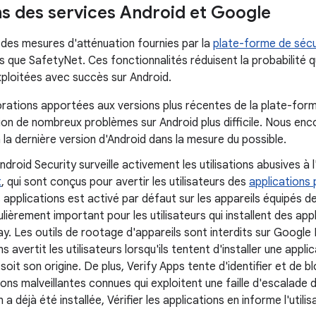
ns des services Android et Google
 des mesures d'atténuation fournies par la
plate-forme de sécu
es que SafetyNet. Ces fonctionnalités réduisent la probabilité q
xploitées avec succès sur Android.
orations apportées aux versions plus récentes de la plate-for
tion de nombreux problèmes sur Android plus difficile. Nous enc
 la dernière version d'Android dans la mesure du possible.
ndroid Security surveille activement les utilisations abusives à 
t
, qui sont conçus pour avertir les utilisateurs des
applications
es applications est activé par défaut sur les appareils équipés 
ulièrement important pour les utilisateurs qui installent des ap
y. Les outils de rootage d'appareils sont interdits sur Google Pl
ns avertit les utilisateurs lorsqu'ils tentent d'installer une app
soit son origine. De plus, Verify Apps tente d'identifier et de blo
ions malveillantes connues qui exploitent une faille d'escalade de
 a déjà été installée, Vérifier les applications en informe l'utili