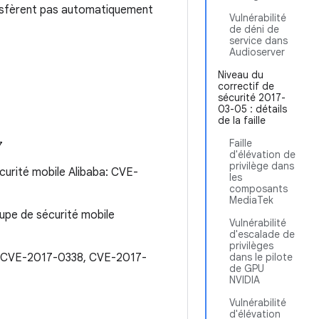
ansfèrent pas automatiquement
Vulnérabilité
de déni de
service dans
Audioserver
Niveau du
correctif de
sécurité 2017-
03-05 : détails
de la faille
Faille
7
d'élévation de
privilège dans
urité mobile Alibaba: CVE-
les
composants
MediaTek
upe de sécurité mobile
Vulnérabilité
d'escalade de
privilèges
6, CVE-2017-0338, CVE-2017-
dans le pilote
de GPU
NVIDIA
Vulnérabilité
d'élévation