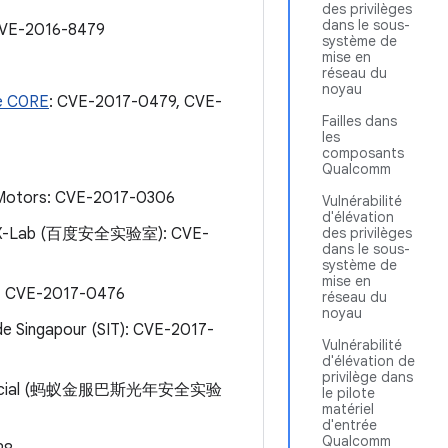
des privilèges
dans le sous-
CVE-2016-8479
système de
mise en
réseau du
noyau
e C0RE
: CVE-2017-0479, CVE-
Failles dans
les
composants
Qualcomm
la Motors: CVE-2017-0306
Vulnérabilité
d'élévation
idu X-Lab (百度安全实验室): CVE-
des privilèges
dans le sous-
système de
mise en
7, CVE-2017-0476
réseau du
noyau
de Singapour (SIT): CVE-2017-
Vulnérabilité
d'élévation de
privilège dans
nt-Financial (蚂蚁金服巴斯光年安全实验
le pilote
matériel
d'entrée
Qualcomm