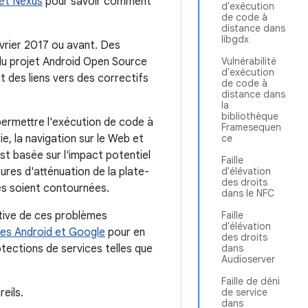
 et Nexus
pour savoir comment
d'exécution
de code à
distance dans
libgdx
évrier 2017 ou avant. Des
du projet Android Open Source
Vulnérabilité
d'exécution
nt des liens vers des correctifs
de code à
distance dans
la
bibliothèque
 permettre l'exécution de code à
Framesequen
e, la navigation sur le Web et
ce
st basée sur l'impact potentiel
Faille
sures d'atténuation de la plate-
d'élévation
des droits
es soient contournées.
dans le NFC
ctive de ces problèmes
Faille
d'élévation
ces Android et Google
pour en
des droits
otections de services telles que
dans
Audioserver
Faille de déni
eils.
de service
dans