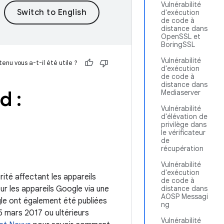
Vulnérabilité
d'exécution
de code à
distance dans
OpenSSL et
BoringSSL
Vulnérabilité
enu vous a-t-il été utile ?
d'exécution
de code à
distance dans
d :
Mediaserver
Vulnérabilité
d'élévation de
privilège dans
le vérificateur
de
récupération
Vulnérabilité
d'exécution
rité affectant les appareils
de code à
our les appareils Google via une
distance dans
AOSP Messagi
gle ont également été publiées
ng
 5 mars 2017 ou ultérieurs
Vulnérabilité