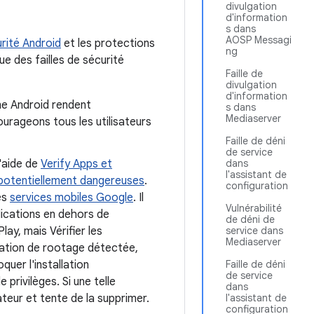
divulgation
d'information
s dans
AOSP Messagi
rité Android
et les protections
ng
ue des failles de sécurité
Faille de
divulgation
d'information
me Android rendent
s dans
Mediaserver
ourageons tous les utilisateurs
Faille de déni
de service
l'aide de
Verify Apps et
dans
l'assistant de
 potentiellement dangereuses
.
configuration
des
services mobiles Google
. Il
Vulnérabilité
plications en dehors de
de déni de
ay, mais Vérifier les
service dans
Mediaserver
lication de rootage détectée,
quer l'installation
Faille de déni
de service
 privilèges. Si une telle
dans
sateur et tente de la supprimer.
l'assistant de
configuration