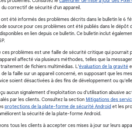
ces problèmes. Consultez le
calendrier de mise à jour des Pixel
au du correctif de sécurité d'un appareil.
 ont été informés des problèmes décrits dans le bulletin le 6 f
ode source pour ces problèmes ont été publiés dans le dépôt 
isponibles en lien depuis ce bulletin. Ce bulletin inclut égaleme
SP.
 ces problèmes est une faille de sécurité critique qui pourrait
appareil affecté via plusieurs méthodes, telles que la messageri
traitement de fichiers multimédias. L'
évaluation de la gravité
e
n de la faille sur un appareil concerné, en supposant que les me
vice soient désactivées à des fins de développement ou qu'ell
çu aucun signalement d'exploitation ou d'utilisation abusive a
lés par les clients. Consultez la section
Mitigations des servi
les
protections de la plate-forme de sécurité Android
et les pr
 améliorent la sécurité de la plate-forme Android.
ns tous les clients à accepter ces mises à jour sur leurs appar