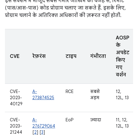
इस सेक्शन में मौजूद सबसे गंभीर जोखिम की वजह से, रिमोट
(पास/आस-पास) कोड प्रोग्राम चलाए जा सकते हैं. इसके लिए,
प्रोग्राम चलाने के अतिरिक्त अधिकारों की ज़रूरत नहीं होती.
AOSP
के
अपडेट
CVE
रेफ़रंस
टाइप
गंभीरता
किए
गए
वर्शन
CVE-
A-
RCE
सबसे
12,
2023-
273874525
अहम
12L, 13
40129
CVE-
A-
EoP
ज़्यादा
11, 12,
2023-
276729064
12L, 13
21244
[
2
] [
3
]