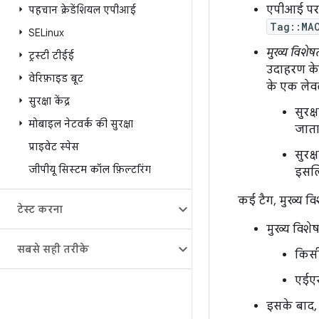
एपीआई पर 
पहचान क्रेडेंशियल एपीआई
Tag::MA
SELinux
मुख्य विशेष
ट्रस्टी टीईई
उदाहरण के
वेरिफ़ाइड बूट
के एक लेवल
सुरक्षा केंद्र
सुरक्
मोबाइल नेटवर्क की सुरक्षा
जाता 
प्राइवेट स्पेस
सुरक्
जीपीयू सिस्टम कॉल फ़िल्टरिंग
इसलि
कई टैग, मुख्य व
टेस्ट करना
मुख्य विशे
सबसे सही तरीके
किसी
एईएस
इसके बाद