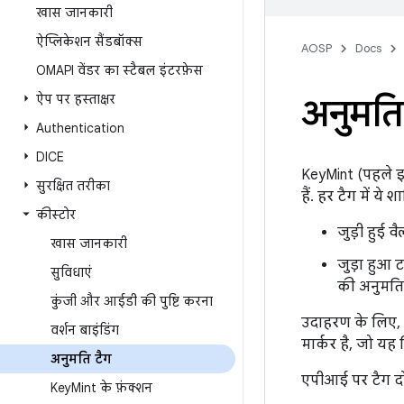
खास जानकारी
ऐप्लिकेशन सैंडबॉक्स
AOSP
Docs
OMAPI वेंडर का स्टैबल इंटरफ़ेस
ऐप पर हस्ताक्षर
अनुमति
Authentication
DICE
KeyMint (पहले 
सुरक्षित तरीका
हैं. हर टैग में ये श
कीस्टोर
जुड़ी हुई व
खास जानकारी
जुड़ा हुआ 
सुविधाएं
की अनुमति 
कुंजी और आईडी की पुष्टि करना
उदाहरण के लिए,
वर्शन बाइंडिंग
मार्कर है, जो यह 
अनुमति टैग
एपीआई पर टैग दो
Key
Mint के फ़ंक्शन