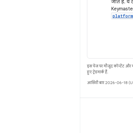
जाते हैं. ये
Keymaster
platfor
इस पेज पर मौजूद कॉन्टेंट और
हुए ट्रेडमार्क हैं.
आखिरी बार 2026-06-18 (UT
बिल्ड
Android डेटा संग्रह स्थान
इस्तेमाल संबंधी ज़रूरी बातें