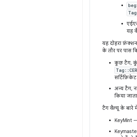
beg
Tag
एईए
यह वै
यह दोहरा फ़ंक्शन
के तौर पर पास क
कुछ टैग, क
Tag::CE
सर्टिफ़िकेट
अन्य टैग, न
किया जाता ह
टैग वैल्यू के बार
KeyMint — 
Keymaster