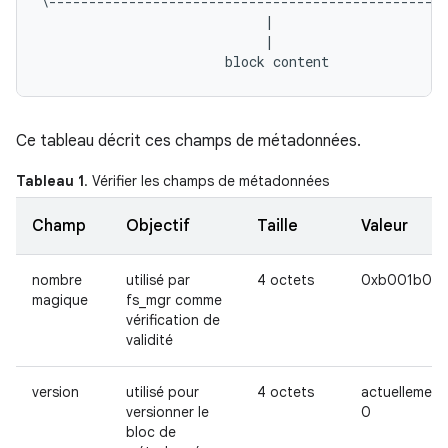
\--------------------------------------------------
                            |                      
                            |                      
Ce tableau décrit ces champs de métadonnées.
Tableau 1
. Vérifier les champs de métadonnées
Champ
Objectif
Taille
Valeur
nombre
utilisé par
4 octets
0xb001b001
magique
fs_mgr comme
vérification de
validité
version
utilisé pour
4 octets
actuellement
versionner le
0
bloc de