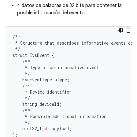
4 datos de palabras de 32 bits para contener la
posible información del evento
/**
*
Structure
that
describes
informative
events
occ
*/
struct
EvsEvent
{
/**
*
Type
of
an
informative
event
*/
EvsEventType
aType
;
/**
*
Device
identifier
*/
string
deviceId
;
/**
*
Possible
additional
information
*/
uint32_t
[
4
]
payload
;
};