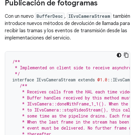
Publicación de fotogramas
Con un nuevo
BufferDesc
,
IEvsCameraStream
también
introduce nuevos métodos de devolución de llamada para
recibir las tramas y los eventos de transmisión desde las
implementaciones del servicio.
/**
 * Implemented on client side to receive asynchron
 */
interface
IEvsCameraStream
extends
@1.0
::
IEvsCamer
/**
    * Receives calls from the HAL each time video 
    * Buffer handles received by this method must 
    * IEvsCamera::doneWithFrame_1_1(). When the vi
    * to IEvsCamera::stopVideoStream(), this callb
    * some time as the pipeline drains. Each frame
    * When the last frame in the stream has been d
    * event must be delivered. No further frame de
    * thereafter.