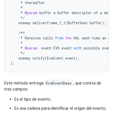
*
thereafter
.
*
*
@param
buffer
a
buffer
descriptor
of
a
deli
*/
oneway
deliverFrame_1_1
(
BufferDesc
buffer
);
/**
*
Receives
calls
from
the
HAL
each
time
an
ev
*
*
@param
event
EVS
event
with
possible
event
*/
oneway
notify
(
EvsEvent
event
);
};
Este método entrega
EvsEventDesc
, que consta de
tres campos:
Es el tipo de evento.
Es una cadena para identificar el origen del evento.