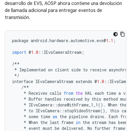
desarrollo de EVS, AOSP ahora contiene una devolución
de llamada adicional para entregar eventos de
transmisión.
package
android
.
hardware
.
automotive
.
evs
@
1.1
;
import
@
1.0
::
IEvsCameraStream
;
/**
*
Implemented
on
client
side
to
receive
asynchron
*/
interface
IEvsCameraStream
extends
@
1.0
::
IEvsCamer
/**
*
Receives
calls
from
the
HAL
each
time
a
vid
*
Buffer
handles
received
by
this
method
must
*
IEvsCamera
::
doneWithFrame_1_1
()
.
When
the
*
to
IEvsCamera
::
stopVideoStream
(),
this
call
*
some
time
as
the
pipeline
drains
.
Each
fram
*
When
the
last
frame
in
the
stream
has
been
*
event
must
be
delivered
.
No
further
frame
d