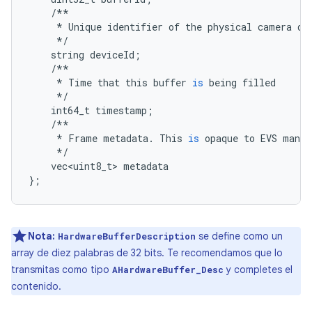
/**
*
Unique
identifier
of
the
physical
camera
de
*/
string
deviceId
;
/**
*
Time
that
this
buffer
is
being
filled
*/
int64_t
timestamp
;
/**
*
Frame
metadata
.
This
is
opaque
to
EVS
manag
*/
vec<uint8_t>
metadata
};
Nota:
se define como un
HardwareBufferDescription
array de diez palabras de 32 bits. Te recomendamos que lo
transmitas como tipo
y completes el
AHardwareBuffer_Desc
contenido.