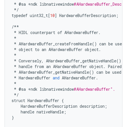
*
@
sa
+
ndk
libnativewindow
#AHardwareBuffer_Desc.
*/
typedef
uint32_t
[
10
]
HardwareBufferDescription
;
/**
*
HIDL
counterpart
of
AHardwareBuffer
.
*
*
AHardwareBuffer_createFromHandle
()
can
be
used
*
object
to
an
AHardwareBuffer
object
.
*
*
Conversely
,
AHardwareBuffer_getNativeHandle
()
c
*
handle
from
an
AHardwareBuffer
object
.
Paired
w
*
AHardwareBuffer_getNativeHandle
()
can
be
used
t
*
HardwareBuffer
and
AHardwareBuffer
.
*
*
@
sa
+
ndk
libnativewindow
#AHardwareBuffer".
*/
struct
HardwareBuffer
{
HardwareBufferDescription
description
;
handle
nativeHandle
;
}