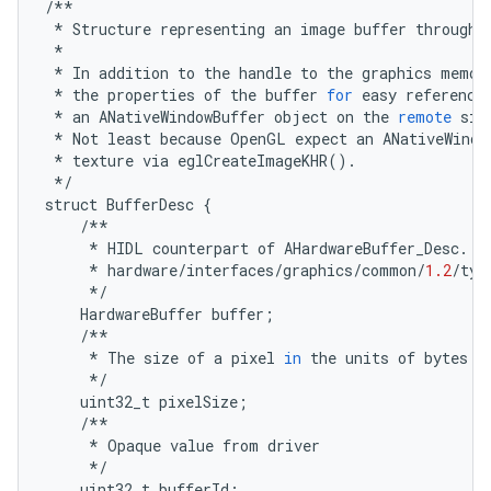
/**
*
Structure
representing
an
image
buffer
through
*
*
In
addition
to
the
handle
to
the
graphics
memor
*
the
properties
of
the
buffer
for
easy
reference
*
an
ANativeWindowBuffer
object
on
the
remote
sid
*
Not
least
because
OpenGL
expect
an
ANativeWindo
*
texture
via
eglCreateImageKHR
()
.
*/
struct
BufferDesc
{
/**
*
HIDL
counterpart
of
AHardwareBuffer_Desc
.
P
*
hardware
/
interfaces
/
graphics
/
common
/
1.2
/
typ
*/
HardwareBuffer
buffer
;
/**
*
The
size
of
a
pixel
in
the
units
of
bytes
*/
uint32_t
pixelSize
;
/**
*
Opaque
value
from
driver
*/
uint32_t
bufferId
;