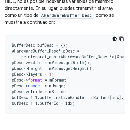
HIDL, no es posible indexar las variables de miembro
directamente. En su lugar, puedes transmitir el array
como un tipo de
AHardwareBuffer_Desc
, como se
muestra a continuación:
BufferDesc
bufDesc
=
{}
;
AHardwareBuffer_Desc
*
pDesc
=
reinterpret_cast<AHardwareBuffer_Desc
*
>
(
&
bufD
pDesc
-
>
width
=
mVideo
.
getWidth
();
pDesc
-
>
height
=
mVideo
.
getHeight
();
pDesc
-
>
layers
=
1
;
pDesc
-
>
format
=
mFormat
;
pDesc
-
>
usage
=
mUsage
;
pDesc
-
>
stride
=
mStride
;
bufDesc_1_1
.
buffer
.
nativeHandle
=
mBuffers
[
idx
]
.
ha
bufDesc_1_1
.
bufferId
=
idx
;