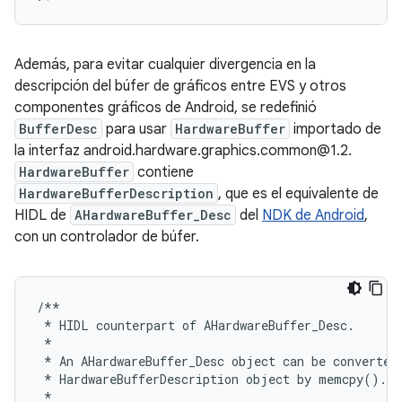
Además, para evitar cualquier divergencia en la
descripción del búfer de gráficos entre EVS y otros
componentes gráficos de Android, se redefinió
BufferDesc
para usar
HardwareBuffer
importado de
la interfaz android.hardware.graphics.common@1.2.
HardwareBuffer
contiene
HardwareBufferDescription
, que es el equivalente de
HIDL de
AHardwareBuffer_Desc
del
NDK de Android
,
con un controlador de búfer.
/**
*
HIDL
counterpart
of
AHardwareBuffer_Desc
.
*
*
An
AHardwareBuffer_Desc
object
can
be
converted
*
HardwareBufferDescription
object
by
memcpy
()
.
*