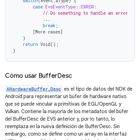
switch
(
event
.
aType
)
{
case
EvsEventType
::
ERROR
:
// Do something to handle an error
...
break
;
[
More
cases
]
}
return
Void
();
}
Cómo usar Buffer
Desc
AHardwareBuffer_Desc
es el tipo de datos del NDK de
Android para representar un búfer de hardware nativo
que se puede vincular a primitivas de EGL/OpenGL y
Vulkan. Contiene la mayoría de los metadatos del búfer
del BufferDesc de EVS anterior y, por lo tanto, lo
reemplaza en la nueva definición de BufferDesc. Sin
embargo, como se define como un array en la interfaz