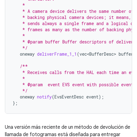
    *
    * A camera device delivers the same number of 
    * backing physical camera devices; it means, a
    * sends always a single frame and a logical ca
    * frames as many as the number of backing phys
    *
    * @param buffer Buffer descriptors of delivere
    */
oneway
deliverFrame_1_1
(
vec<BufferDesc>
buffer
)
/**
    * Receives calls from the HAL each time an eve
    *
    * @param  event EVS event with possible event 
    */
oneway
notify
(
EvsEventDesc
event
);
};
Una versión más reciente de un método de devolución de
llamada de fotogramas está diseñada para entregar