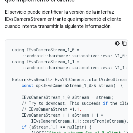
El servicio puede identificar la versión de la interfaz
IEvsCameraStream entrante que implementó el cliente
cuando intenta transmitir la siguiente información:
using
IEvsCameraStream_1_0
=
::
android
::
hardware
::
automotive
::
evs
::
V1_0
::
I
using
IEvsCameraStream_1_1
=
::
android
::
hardware
::
automotive
::
evs
::
V1_1
::
I
Return<EvsResult>
EvsV4lCamera
::
startVideoStream
(
const
sp<IEvsCameraStream_1_0>
&
stream
)
{
IEvsCameraStream_1_0
aStream
=
stream
;
//
Try
to
downcast
.
This
succeeds
if
the
clien
//
IEvsCameraStream
v1
.
1.
IEvsCameraStream_1_1
aStream_1_1
=
IEvsCameraStream_1_1
::
castFrom
(
aStream
)
.
w
if
(
aStream_1_1
==
nullptr
)
{
ALOGI
(
"Start a stream for v1.0 client."
);