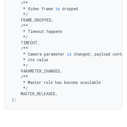
/**
*
Video
frame
is
dropped
*/
FRAME_DROPPED
,
/**
*
Timeout
happens
*/
TIMEOUT
,
/**
*
Camera
parameter
is
changed
;
payload
contai
*
its
value
*/
PARAMETER_CHANGED
,
/**
*
Master
role
has
become
available
*/
MASTER_RELEASED
,
};