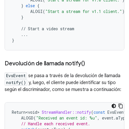
}
else
{
ALOGI
(
"Start a stream for v1.1 client."
);
}
//
Start
a
video
stream
...
}
Devolución de llamada
notify(
)
EvsEvent
se pasa a través de la devolución de llamada
notify()
y, luego, el cliente puede identificar su tipo
según el discriminador, como se muestra a continuación:
Return<void>
StreamHandler::notify
(
const
EvsEvent
&
ALOGD
(
"Received an event id: %u"
,
event
.
aType
// Handle each received event.