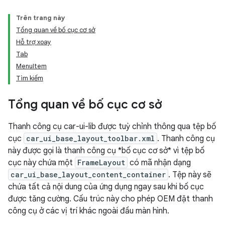
Trên trang này
Tổng quan về bố cục cơ sở
Hỗ trợ xoay
Tab
MenuItem
Tìm kiếm
Tổng quan về bố cục cơ sở
Thanh công cụ car-ui-lib được tuỳ chỉnh thông qua tệp bố
cục
car_ui_base_layout_toolbar.xml
. Thanh công cụ
này được gọi là thanh công cụ *bố cục cơ sở* vì tệp bố
cục này chứa một
FrameLayout
có mã nhận dạng
car_ui_base_layout_content_container
. Tệp này sẽ
chứa tất cả nội dung của ứng dụng ngay sau khi bố cục
được tăng cường. Cấu trúc này cho phép OEM đặt thanh
công cụ ở các vị trí khác ngoài đầu màn hình.