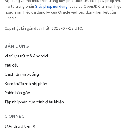
Nội dung và mã mẫu trên trang này phải tuân thủ các giấy phép như
mô tả trong phần
Giấy phép nội dung
. Java và OpenJDK là nhãn hiệu
hoặc nhãn hiệu đã đăng ký của Oracle và/hoặc đơn vị liên kết của
Oracle.
Cập nhật lần gần đây nhất: 2025-07-27 UTC.
BẢN DỰNG
Vị trí lưu trữ mã Android
Yêu cầu
Cách tải mã xuống
Xem trước mã nhị phân
Phiên bản gốc
Tệp nhị phân của trình điều khiển
CONNECT
@Android trên X