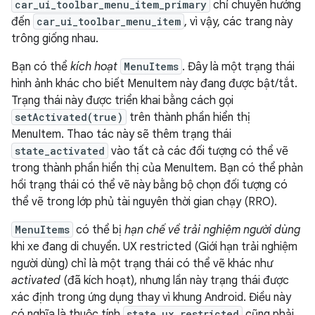
car_ui_toolbar_menu_item_primary
chỉ chuyển hướng
đến
car_ui_toolbar_menu_item
, vì vậy, các trang này
trông giống nhau.
Bạn có thể
kích hoạt
MenuItems
. Đây là một trạng thái
hình ảnh khác cho biết MenuItem này đang được bật/tắt.
Trạng thái này được triển khai bằng cách gọi
setActivated(true)
trên thành phần hiển thị
MenuItem. Thao tác này sẽ thêm trạng thái
state_activated
vào tất cả các đối tượng có thể vẽ
trong thành phần hiển thị của MenuItem. Bạn có thể phản
hồi trạng thái có thể vẽ này bằng bộ chọn đối tượng có
thể vẽ trong lớp phủ tài nguyên thời gian chạy (RRO).
MenuItems
có thể bị
hạn chế về trải nghiệm người dùng
khi xe đang di chuyển. UX restricted (Giới hạn trải nghiệm
người dùng) chỉ là một trạng thái có thể vẽ khác như
activated
(đã kích hoạt), nhưng lần này trạng thái được
xác định trong ứng dụng thay vì khung Android. Điều này
có nghĩa là thuộc tính
state_ux_restricted
cũng phải