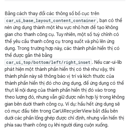
Bằng cách thay đổi các thông số bố cục trên
car_ui_base_layout_content_container
, bạn có thể
nén ứng dụng thành một khu vực nhỏ hơn để tạo không
gian cho thanh công cụ. Tuy nhiên, một số tuỳ chỉnh có
thể yêu cầu thanh công cụ trong suốt và phủ lên ứng
dụng. Trong trường hợp này, các thành phần hiển thị có
thể được gắn thẻ bằng
car_ui_top/bottom/left/right_inset
. Nếu car-ui-lib
phát hiện một thành phần hiển thị có thẻ như vậy, thì
thành phần này sẽ thông báo vị trí và kích thước của
thành phần hiển thị đó cho ứng dụng, để ứng dụng có thể
thụt lề nội dung của thành phần hiển thị đó vào trong
theo lượng đó, nhưng vẫn giữ được nền hợp lý trong không
gian bên dưới thanh công cụ. Ví dụ: hầu hết ứng dụng sẽ
có mục đầu tiên trong CarUiRecyclerView bắt đầu bên
dưới các phần lồng ghép được chỉ định, nhưng vẫn hiển thị
phía sau thanh công cụ khi người dùng cuộn xuống.