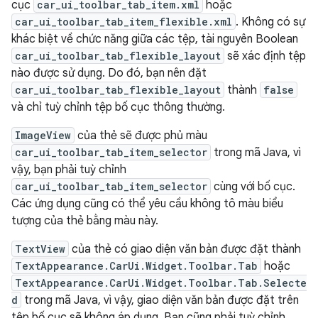
cục
car_ui_toolbar_tab_item.xml
hoặc
car_ui_toolbar_tab_item_flexible.xml
. Không có sự
khác biệt về chức năng giữa các tệp, tài nguyên Boolean
car_ui_toolbar_tab_flexible_layout
sẽ xác định tệp
nào được sử dụng. Do đó, bạn nên đặt
car_ui_toolbar_tab_flexible_layout
thành
false
và chỉ tuỳ chỉnh tệp bố cục thông thường.
ImageView
của thẻ sẽ được phủ màu
car_ui_toolbar_tab_item_selector
trong mã Java, vì
vậy, bạn phải tuỳ chỉnh
car_ui_toolbar_tab_item_selector
cùng với bố cục.
Các ứng dụng cũng có thể yêu cầu không tô màu biểu
tượng của thẻ bằng màu này.
TextView
của thẻ có giao diện văn bản được đặt thành
TextAppearance.CarUi.Widget.Toolbar.Tab
hoặc
TextAppearance.CarUi.Widget.Toolbar.Tab.Selecte
d
trong mã Java, vì vậy, giao diện văn bản được đặt trên
tệp bố cục sẽ không áp dụng. Bạn cũng phải tuỳ chỉnh