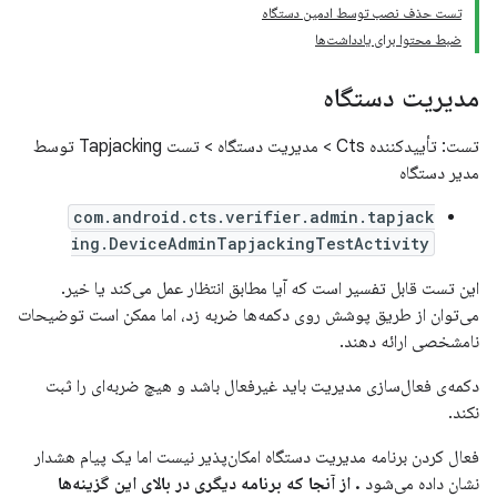
تست حذف نصب توسط ادمین دستگاه
ضبط محتوا برای یادداشت‌ها
مدیریت دستگاه
تست: تأییدکننده Cts > مدیریت دستگاه > تست Tapjacking توسط
مدیر دستگاه
com.android.cts.verifier.admin.tapjack
ing.DeviceAdminTapjackingTestActivity
این تست قابل تفسیر است که آیا مطابق انتظار عمل می‌کند یا خیر.
می‌توان از طریق پوشش روی دکمه‌ها ضربه زد، اما ممکن است توضیحات
نامشخصی ارائه دهند.
دکمه‌ی فعال‌سازی مدیریت باید غیرفعال باشد و هیچ ضربه‌ای را ثبت
نکند.
فعال کردن برنامه مدیریت دستگاه امکان‌پذیر نیست اما یک پیام هشدار
نشان داده می‌شود
. از آنجا که برنامه دیگری در بالای این گزینه‌ها