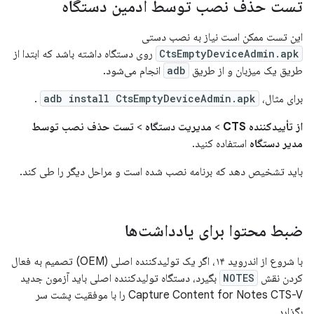
تست حذف نصب توسط ادمین دستگاه
این تست ممکن است نیاز به نصب دستی
CtsEmptyDeviceAdmin.apk
روی دستگاه داشته باشد که ابتدا از
طریق یک میزبان و از طریق
adb
انجام می‌شود.
برای مثال،
adb install CtsEmptyDeviceAdmin.apk
.
از تأییدکننده CTS
>
مدیریت دستگاه
>
تست حذف نصب توسط
مدیر دستگاه
استفاده کنید.
باید تشخیص دهد که برنامه نصب شده است و مراحل دیگر را طی کند.
ضبط محتوا برای یادداشت‌ها
با شروع از اندروید ۱۴، اگر یک تولیدکننده اصلی (OEM) تصمیم به فعال
کردن نقش
NOTES
بگیرد، دستگاه تولیدکننده اصلی باید آزمون جدید
Capture Content for Notes CTS-V را با موفقیت پشت سر
بگذارد.