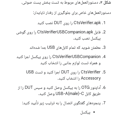
شکل ۳.
دستورالعمل‌های مربوط به تست پخش پست صوتی.
دستورالعمل‌های خاص برای جلوگیری از رفتار ناپایدار:
CtsVerifier.apk را روی DUT نصب کنید
فایل CtsVerifierUSBCompanion.apk را روی گوشی
پیکسل نصب کنید.
مطمئن شوید که تمام کابل‌های USB جدا شده‌اند
CtsVerifierUSBCompanion را روی پیکسل اجرا کنید
و همراه تست لوازم جانبی را انتخاب کنید
CtsVerifier را روی DUT اجرا کنید و تست USB
Accessory را انتخاب کنید.
آداپتور OTG را به پیکسل وصل کنید و سپس DUT را از
طریق کابل USB-A(male)-C وصل کنید.
پنجره‌های گفتگوی اتصال را به ترتیب زیر تأیید کنید:
پیکسل