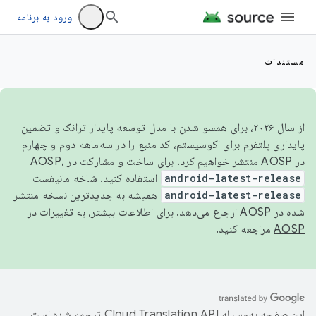
ورود به برنامه
مستندات
از سال ۲۰۲۶، برای همسو شدن با مدل توسعه پایدار ترانک و تضمین
پایداری پلتفرم برای اکوسیستم، کد منبع را در سه‌ماهه دوم و چهارم
در AOSP منتشر خواهیم کرد. برای ساخت و مشارکت در AOSP،
android-latest-release
استفاده کنید. شاخه مانیفست
android-latest-release
همیشه به جدیدترین نسخه منتشر
شده در AOSP ارجاع می‌دهد. برای اطلاعات بیشتر، به
تغییرات در
AOSP
مراجعه کنید.
این صفحه به‌وسیله
ترجمه شده است.