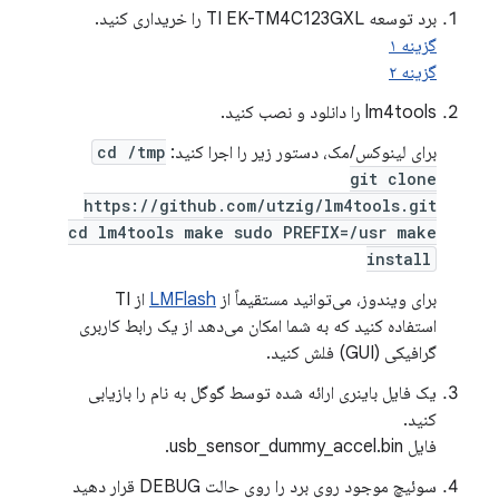
برد توسعه TI EK-TM4C123GXL را خریداری کنید.
گزینه ۱
گزینه ۲
lm4tools را دانلود و نصب کنید.
برای لینوکس/مک، دستور زیر را اجرا کنید:
cd /tmp
git clone
https://github.com/utzig/lm4tools.git
cd lm4tools make sudo PREFIX=/usr make
install
برای ویندوز، می‌توانید مستقیماً از
LMFlash
از TI
استفاده کنید که به شما امکان می‌دهد از یک رابط کاربری
گرافیکی (GUI) فلش کنید.
یک فایل باینری ارائه شده توسط گوگل به نام را بازیابی
کنید.
فایل usb_sensor_dummy_accel.bin.
سوئیچ موجود روی برد را روی حالت DEBUG قرار دهید