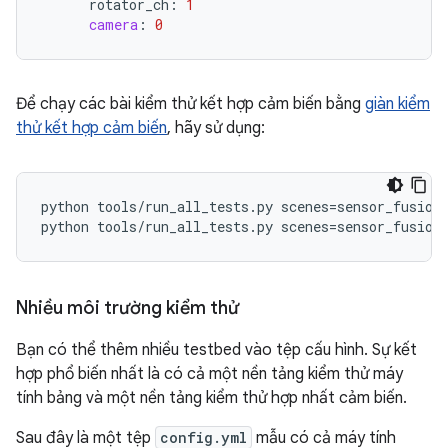
rotator_ch
:
1
camera
:
0
Để chạy các bài kiểm thử kết hợp cảm biến bằng
giàn kiểm
thử kết hợp cảm biến
, hãy sử dụng:
python
tools
/
run_all_tests
.
py
scenes
=
sensor_fusion
python
tools
/
run_all_tests
.
py
scenes
=
sensor_fusion
Nhiều môi trường kiểm thử
Bạn có thể thêm nhiều testbed vào tệp cấu hình. Sự kết
hợp phổ biến nhất là có cả một nền tảng kiểm thử máy
tính bảng và một nền tảng kiểm thử hợp nhất cảm biến.
Sau đây là một tệp
config.yml
mẫu có cả máy tính