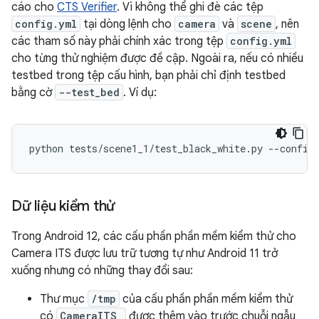
cáo cho
CTS Verifier
. Vì không thể ghi đè các tệp
config.yml
tại dòng lệnh cho
camera
và
scene
, nên
các tham số này phải chính xác trong tệp
config.yml
cho từng thử nghiệm được đề cập. Ngoài ra, nếu có nhiều
testbed trong tệp cấu hình, bạn phải chỉ định testbed
bằng cờ
--test_bed
. Ví dụ:
Dữ liệu kiểm thử
Trong Android 12, các cấu phần phần mềm kiểm thử cho
Camera ITS được lưu trữ tương tự như Android 11 trở
xuống nhưng có những thay đổi sau:
Thư mục
/tmp
của cấu phần phần mềm kiểm thử
có
CameraITS_
được thêm vào trước chuỗi ngẫu