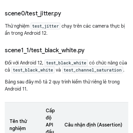
scene0
/
test
_
jitter
.
py
Thử nghiệm
test_jitter
chạy trên các camera thực bị
ẩn trong Android 12.
scene1
_
1
/
test
_
black
_
white
.
py
Đối với Android 12,
test_black_white
có chức năng của
cả
test_black_white
và
test_channel_saturation
.
Bảng sau đây mô tả 2 quy trình kiểm thử riêng lẻ trong
Android 11.
Cấp
độ
Tên thử
API
Câu nhận định (Assertion)
nghiệm
đầu