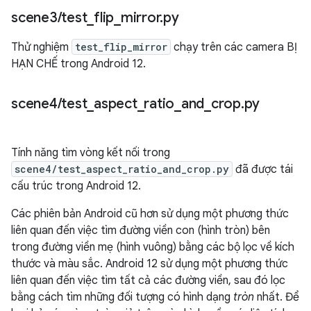
scene3
/
test
_
flip
_
mirror
.
py
Thử nghiệm
test_flip_mirror
chạy trên các camera BỊ
HẠN CHẾ trong Android 12.
scene4
/
test
_
aspect
_
ratio
_
and
_
crop
.
py
Tính năng tìm vòng kết nối trong
scene4/test_aspect_ratio_and_crop.py
đã được tái
cấu trúc trong Android 12.
Các phiên bản Android cũ hơn sử dụng một phương thức
liên quan đến việc tìm đường viền con (hình tròn) bên
trong đường viền mẹ (hình vuông) bằng các bộ lọc về kích
thước và màu sắc. Android 12 sử dụng một phương thức
liên quan đến việc tìm tất cả các đường viền, sau đó lọc
bằng cách tìm những đối tượng có hình dạng
tròn
nhất. Để