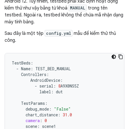
Android 12. Tuy nhiên, testbed phải xác định hoạt động
kiểm thử như vậy bằng từ khoá
MANUAL
trong tên
testbed. Ngoài ra, testbed không thể chứa mã nhận dạng
máy tính bảng.
Sau đây là một tệp
config.yml
mẫu để kiểm thử thủ
công.
TestBeds
:
-
Name
:
TEST_BED_MANUAL
Controllers
:
AndroidDevice
:
-
serial
:
8
A9X0NS5Z
label
:
dut
TestParams
:
debug_mode
:
"False"
chart_distance
:
31.0
camera
:
0
scene
:
scene1