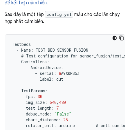
để kết hợp cảm biến.
Sau đây là một tệp
config.yml
mẫu cho các lần chạy
hợp nhất cảm biến.
Testbeds
-
Name
:
TEST_BED_SENSOR_FUSION
#
Test
configuration
for
sensor_fusion
/
test_se
Controllers
:
AndroidDevice
:
-
serial
:
8
A9X0NS5Z
label
:
dut
TestParams
:
fps
:
30
img_size
:
640
,
480
test_length
:
7
debug_mode
:
"False"
chart_distance
:
25
rotator_cntl
:
arduino
#
cntl
can
be