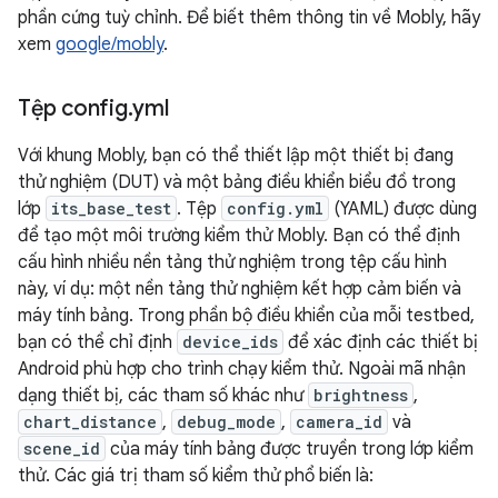
phần cứng tuỳ chỉnh. Để biết thêm thông tin về Mobly, hãy
xem
google/mobly
.
Tệp config
.
yml
Với khung Mobly, bạn có thể thiết lập một thiết bị đang
thử nghiệm (DUT) và một bảng điều khiển biểu đồ trong
lớp
its_base_test
. Tệp
config.yml
(YAML) được dùng
để tạo một môi trường kiểm thử Mobly. Bạn có thể định
cấu hình nhiều nền tảng thử nghiệm trong tệp cấu hình
này, ví dụ: một nền tảng thử nghiệm kết hợp cảm biến và
máy tính bảng. Trong phần bộ điều khiển của mỗi testbed,
bạn có thể chỉ định
device_ids
để xác định các thiết bị
Android phù hợp cho trình chạy kiểm thử. Ngoài mã nhận
dạng thiết bị, các tham số khác như
brightness
,
chart_distance
,
debug_mode
,
camera_id
và
scene_id
của máy tính bảng được truyền trong lớp kiểm
thử. Các giá trị tham số kiểm thử phổ biến là: