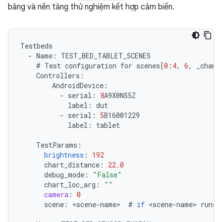
bảng và nền tảng thử nghiệm kết hợp cảm biến.
Testbeds
-
Name
:
TEST_BED_TABLET_SCENES
#
Test
configuration
for
scenes
[
0
:
4
,
6
,
_chang
Controllers
:
AndroidDevice
:
-
serial
:
8
A9X0NS5Z
label
:
dut
-
serial
:
5
B16001229
label
:
tablet
TestParams
:
brightness
:
192
chart_distance
:
22.0
debug_mode
:
"False"
chart_loc_arg
:
""
camera
:
0
scene
:
<
scene
-
name
>
#
if
<
scene
-
name
>
runs