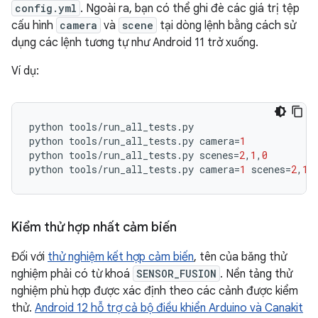
config.yml
. Ngoài ra, bạn có thể ghi đè các giá trị tệp
cấu hình
camera
và
scene
tại dòng lệnh bằng cách sử
dụng các lệnh tương tự như Android 11 trở xuống.
Ví dụ:
python
tools
/
run_all_tests
.
py
python
tools
/
run_all_tests
.
py
camera
=
1
python
tools
/
run_all_tests
.
py
scenes
=
2
,
1
,
0
python
tools
/
run_all_tests
.
py
camera
=
1
scenes
=
2
,
1
,
Kiểm thử hợp nhất cảm biến
Đối với
thử nghiệm kết hợp cảm biến
, tên của băng thử
nghiệm phải có từ khoá
SENSOR_FUSION
. Nền tảng thử
nghiệm phù hợp được xác định theo các cảnh được kiểm
thử.
Android 12 hỗ trợ cả bộ điều khiển Arduino và Canakit