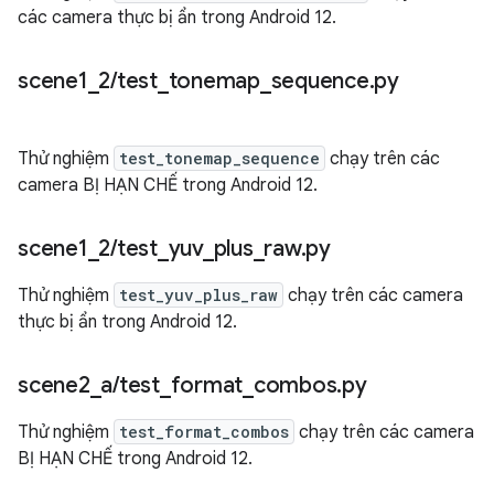
các camera thực bị ẩn trong Android 12.
scene1
_
2
/
test
_
tonemap
_
sequence
.
py
Thử nghiệm
test_tonemap_sequence
chạy trên các
camera BỊ HẠN CHẾ trong Android 12.
scene1
_
2
/
test
_
yuv
_
plus
_
raw
.
py
Thử nghiệm
test_yuv_plus_raw
chạy trên các camera
thực bị ẩn trong Android 12.
scene2
_
a
/
test
_
format
_
combos
.
py
Thử nghiệm
test_format_combos
chạy trên các camera
BỊ HẠN CHẾ trong Android 12.