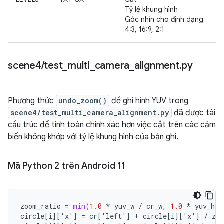
Tỷ lệ khung hình
Góc nhìn cho định dạng
4:3, 16:9, 2:1
scene4
/
test
_
multi
_
camera
_
alignment
.
py
Phương thức
undo_zoom()
để ghi hình YUV trong
scene4/test_multi_camera_alignment.py
đã được tái
cấu trúc để tính toán chính xác hơn việc cắt trên các cảm
biến không khớp với tỷ lệ khung hình của bản ghi.
Mã Python 2 trên Android 11
zoom_ratio
=
min
(
1.0
*
yuv_w
/
cr_w
,
1.0
*
yuv_h
/
circle
[
i
][
'x'
]
=
cr
[
'left'
]
+
circle
[
i
][
'x'
]
/
zo