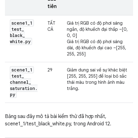
tiên
scene1
_
1
TẤT
Giá trị RGB có độ phơi sáng
test
_
CẢ
ngắn, độ khuếch đại thấp ~[0,
black
_
0, 0]
white
.
py
Giá trị RGB có độ phơi sáng
dài, độ khuếch đại cao ~[255,
255, 255]
scene1
_
1
29
Giảm dung sai về sự khác biệt
test
_
[255, 255, 255] để loại bỏ sắc
channel
_
thái màu trong hình ảnh màu
saturation
.
trắng.
py
Bảng sau đây mô tả bài kiểm thử đã hợp nhất,
scene1_1/test_black_white.py, trong Android 12.