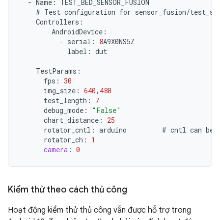
-
Name
:
TEST_BED_SENSOR_FUSION
#
Test
configuration
for
sensor_fusion
/
test_se
Controllers
:
AndroidDevice
:
-
serial
:
8
A9X0NS5Z
label
:
dut
TestParams
:
fps
:
30
img_size
:
640
,
480
test_length
:
7
debug_mode
:
"False"
chart_distance
:
25
rotator_cntl
:
arduino
#
cntl
can
be
rotator_ch
:
1
camera
:
0
Kiểm thử theo cách thủ công
Hoạt động kiểm thử thủ công vẫn được hỗ trợ trong