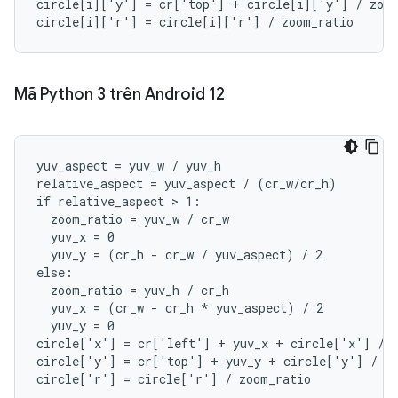
circle
[
i
][
'y'
]
=
cr
[
'top'
]
+
circle
[
i
][
'y'
]
/
zoo
circle
[
i
][
'r'
]
=
circle
[
i
][
'r'
]
/
zoom_ratio
Mã Python 3 trên Android 12
yuv_aspect = yuv_w / yuv_h

relative_aspect = yuv_aspect / (cr_w/cr_h)

if relative_aspect > 1:

  zoom_ratio = yuv_w / cr_w

  yuv_x = 0

  yuv_y = (cr_h - cr_w / yuv_aspect) / 2

else:

  zoom_ratio = yuv_h / cr_h

  yuv_x = (cr_w - cr_h * yuv_aspect) / 2

  yuv_y = 0

circle['x'] = cr['left'] + yuv_x + circle['x'] / z
circle['y'] = cr['top'] + yuv_y + circle['y'] / zo