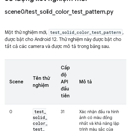
scene0
/
test
_
solid
_
color
_
test
_
pattern
.
py
Một thử nghiệm mới,
test_solid_color_test_pattern
,
được bật cho Android 12. Thử nghiệm này được bật cho
tất cả các camera và được mô tả trong bảng sau.
Cấp
độ
Tên thử
Scene
API
Mô tả
nghiệm
đầu
tiên
test
_
0
31
Xác nhận đầu ra hình
solid
_
ảnh có màu đồng
color
_
nhất và khả năng lập
test
_
trình màu sắc của