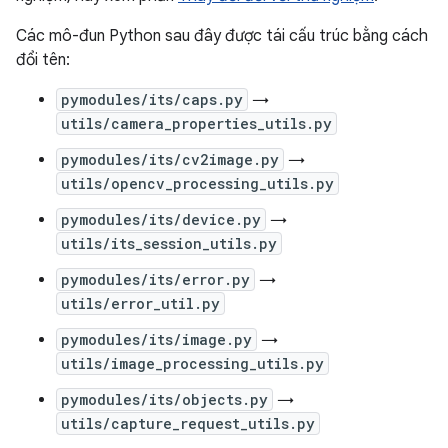
Các mô-đun Python sau đây được tái cấu trúc bằng cách
đổi tên:
pymodules/its/caps.py
→
utils/camera_properties_utils.py
pymodules/its/cv2image.py
→
utils/opencv_processing_utils.py
pymodules/its/device.py
→
utils/its_session_utils.py
pymodules/its/error.py
→
utils/error_util.py
pymodules/its/image.py
→
utils/image_processing_utils.py
pymodules/its/objects.py
→
utils/capture_request_utils.py