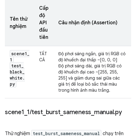
Cấp
độ
Tên thử
API
Câu nhận định (Assertion)
nghiệm
đầu
tiên
scene1
_
TẤT
Độ phơi sáng ngắn, giá trị RGB có
1
CẢ
độ khuếch đại thấp ~[0, 0, 0]
test
_
Độ phơi sáng dài, giá trị RGB có
black
_
độ khuếch đại cao ~[255, 255,
white
.
255] và giảm dung sai giữa các
py
giá trị để loại bỏ sắc thái màu
trong hình ảnh màu trắng.
scene1
_
1
/
test
_
burst
_
sameness
_
manual
.
py
Thử nghiệm
test_burst_sameness_manual
chạy trên