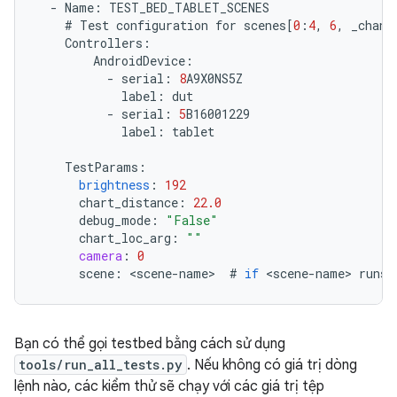
-
Name
:
TEST_BED_TABLET_SCENES
#
Test
configuration
for
scenes
[
0
:
4
,
6
,
_chang
Controllers
:
AndroidDevice
:
-
serial
:
8
A9X0NS5Z
label
:
dut
-
serial
:
5
B16001229
label
:
tablet
TestParams
:
brightness
:
192
chart_distance
:
22.0
debug_mode
:
"False"
chart_loc_arg
:
""
camera
:
0
scene
:
<
scene
-
name
>
#
if
<
scene
-
name
>
runs
Bạn có thể gọi testbed bằng cách sử dụng
tools/run_all_tests.py
. Nếu không có giá trị dòng
lệnh nào, các kiểm thử sẽ chạy với các giá trị tệp