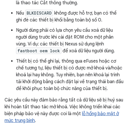
là thao tác Cắt thông thường.
Nếu
BLKDISCARD
không được hỗ trợ, bạn có thể
ghi đè các thiết bị khối bằng toàn bộ số 0.
Người dùng phải có lựa chọn yêu cầu xoá dữ liệu
người dùng trước khi cài đặt ROM cho một phân
vùng. Ví dụ: các thiết bị Nexus sử dụng lệnh
fastboot oem lock
để xoá dữ liệu người dùng.
Thiết bị có thể ghi lại, thông qua eFuses hoặc cơ
chế tương tự, liệu thiết bị có được mở khoá và/hoặc
khoá lại hay không. Tuy nhiên, bạn nên khoá lại trình
tải khởi động bằng cách đặt lại về trạng thái ban đầu
để khôi phục toàn bộ chức năng của thiết bị.
Các yêu cầu này đảm bảo rằng tất cả dữ liệu sẽ bị huỷ sau
khi hoàn tất thao tác mở khoá. Việc không triển khai các
biện pháp bảo vệ này được coi là một
lỗ hổng bảo mật ở
mức trung bình
.