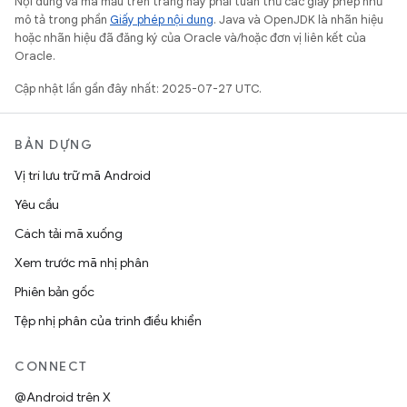
Nội dung và mã mẫu trên trang này phải tuân thủ các giấy phép như
mô tả trong phần
Giấy phép nội dung
. Java và OpenJDK là nhãn hiệu
hoặc nhãn hiệu đã đăng ký của Oracle và/hoặc đơn vị liên kết của
Oracle.
Cập nhật lần gần đây nhất: 2025-07-27 UTC.
BẢN DỰNG
Vị trí lưu trữ mã Android
Yêu cầu
Cách tải mã xuống
Xem trước mã nhị phân
Phiên bản gốc
Tệp nhị phân của trình điều khiển
CONNECT
@Android trên X