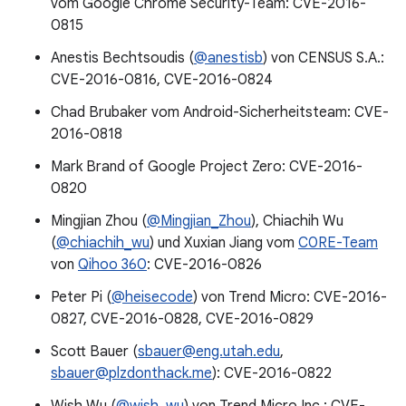
vom Google Chrome Security-Team: CVE-2016-
0815
Anestis Bechtsoudis (
@anestisb
) von CENSUS S.A.:
CVE-2016-0816, CVE-2016-0824
Chad Brubaker vom Android-Sicherheitsteam: CVE-
2016-0818
Mark Brand of Google Project Zero: CVE-2016-
0820
Mingjian Zhou (
@Mingjian_Zhou
), Chiachih Wu
(
@chiachih_wu
) und Xuxian Jiang vom
C0RE-Team
von
Qihoo 360
: CVE-2016-0826
Peter Pi (
@heisecode
) von Trend Micro: CVE-2016-
0827, CVE-2016-0828, CVE-2016-0829
Scott Bauer (
sbauer@eng.utah.edu
,
sbauer@plzdonthack.me
): CVE-2016-0822