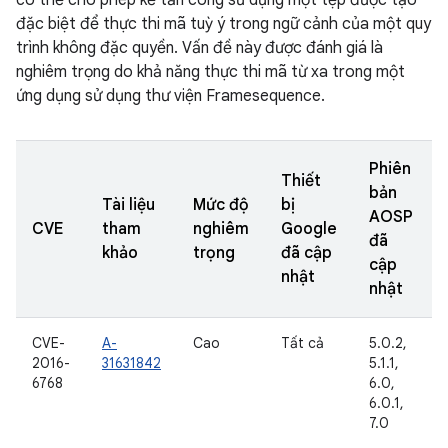
có thể cho phép kẻ tấn công sử dụng một tệp được tạo
đặc biệt để thực thi mã tuỳ ý trong ngữ cảnh của một quy
trình không đặc quyền. Vấn đề này được đánh giá là
nghiêm trọng do khả năng thực thi mã từ xa trong một
ứng dụng sử dụng thư viện Framesequence.
Phiên
Thiết
bản
Tài liệu
Mức độ
bị
AOSP
CVE
tham
nghiêm
Google
đã
khảo
trọng
đã cập
cập
nhật
nhật
CVE-
A-
Cao
Tất cả
5.0.2,
2016-
31631842
5.1.1,
6768
6.0,
6.0.1,
7.0