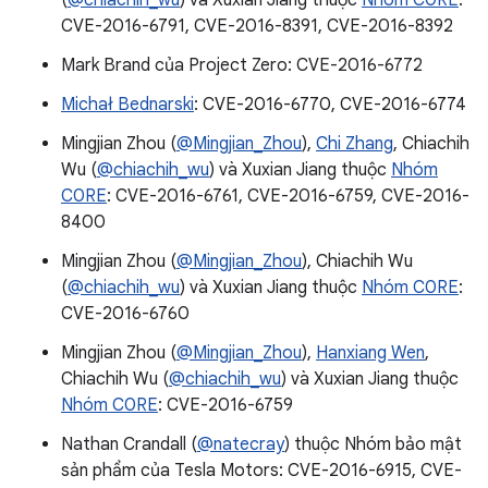
(
@chiachih_wu
) và Xuxian Jiang thuộc
Nhóm C0RE
:
CVE-2016-6791, CVE-2016-8391, CVE-2016-8392
Mark Brand của Project Zero: CVE-2016-6772
Michał Bednarski
: CVE-2016-6770, CVE-2016-6774
Mingjian Zhou (
@Mingjian_Zhou
),
Chi Zhang
, Chiachih
Wu (
@chiachih_wu
) và Xuxian Jiang thuộc
Nhóm
C0RE
: CVE-2016-6761, CVE-2016-6759, CVE-2016-
8400
Mingjian Zhou (
@Mingjian_Zhou
), Chiachih Wu
(
@chiachih_wu
) và Xuxian Jiang thuộc
Nhóm C0RE
:
CVE-2016-6760
Mingjian Zhou (
@Mingjian_Zhou
),
Hanxiang Wen
,
Chiachih Wu (
@chiachih_wu
) và Xuxian Jiang thuộc
Nhóm C0RE
: CVE-2016-6759
Nathan Crandall (
@natecray
) thuộc Nhóm bảo mật
sản phẩm của Tesla Motors: CVE-2016-6915, CVE-