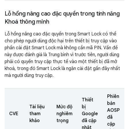
Lỗ hổng nâng cao đặc quyền trong tính năng
Khoá thông minh
Lỗ hổng nâng cao đặc quyền trong Smart Lock có thể
cho phép người dùng độc hại trên thiết bị truy cập vào
phần cài đặt Smart Lock mà không cần mã PIN. Vấn đề
này được đánh giá là Trung bình vì trước tiên, người dùng
phải có quyền truy cập thực tế vào một thiết bị đã mở
khoá, trong đó Smart Lock là ngăn cài đặt gần đây nhất
mà người dùng truy cập.
Phiên
Thiết
bản
Tài liệu
Mức độ
bị
AOSP
CVE
tham
nghiêm
Google
đã
khảo
trọng
đã cập
cập
nhật