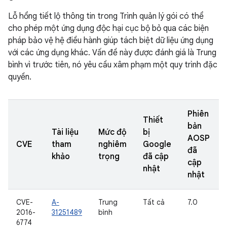
Lỗ hổng tiết lộ thông tin trong Trình quản lý gói có thể
cho phép một ứng dụng độc hại cục bộ bỏ qua các biện
pháp bảo vệ hệ điều hành giúp tách biệt dữ liệu ứng dụng
với các ứng dụng khác. Vấn đề này được đánh giá là Trung
bình vì trước tiên, nó yêu cầu xâm phạm một quy trình đặc
quyền.
Phiên
Thiết
bản
Tài liệu
Mức độ
bị
AOSP
CVE
tham
nghiêm
Google
đã
khảo
trọng
đã cập
cập
nhật
nhật
CVE-
A-
Trung
Tất cả
7.0
2016-
31251489
bình
6774