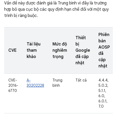
Vấn đề này được đánh giá là Trung bình vì đây là trường
hợp bỏ qua cục bộ các quy định hạn chế đối với một quy
trình bị ràng buộc.
Phiên
Thiết
bản
Tài liệu
Mức độ
bị
AOSP
CVE
tham
nghiêm
Google
đã
khảo
trọng
đã cập
cập
nhật
nhật
CVE-
A-
Trung
Tất cả
4.4.4,
2016-
30202228
bình
5.0.2,
6770
5.1.1,
6.0,
6.0.1,
7.0