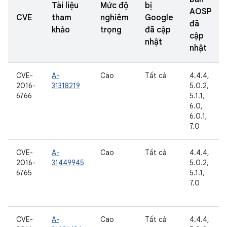
Tài liệu
Mức độ
bị
AOSP
CVE
tham
nghiêm
Google
đã
khảo
trọng
đã cập
cập
nhật
nhật
CVE-
A-
Cao
Tất cả
4.4.4,
2016-
31318219
5.0.2,
6766
5.1.1,
6.0,
6.0.1,
7.0
CVE-
A-
Cao
Tất cả
4.4.4,
2016-
31449945
5.0.2,
6765
5.1.1,
7.0
CVE-
A-
Cao
Tất cả
4.4.4,