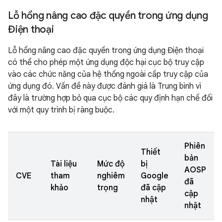
Lỗ hổng nâng cao đặc quyền trong ứng dụng
Điện thoại
Lỗ hổng nâng cao đặc quyền trong ứng dụng Điện thoại
có thể cho phép một ứng dụng độc hại cục bộ truy cập
vào các chức năng của hệ thống ngoài cấp truy cập của
ứng dụng đó. Vấn đề này được đánh giá là Trung bình vì
đây là trường hợp bỏ qua cục bộ các quy định hạn chế đối
với một quy trình bị ràng buộc.
Phiên
Thiết
bản
Tài liệu
Mức độ
bị
AOSP
CVE
tham
nghiêm
Google
đã
khảo
trọng
đã cập
cập
nhật
nhật