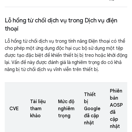
Lỗ hổng từ chối dịch vụ trong Dịch vụ điện
thoại
Lỗ hổng từ chối dịch vụ trong tính năng Điện thoại có thể
cho phép một ứng dụng độc hại cục bộ sử dụng một tệp
được tạo đặc biệt để khiến thiết bị bị treo hoặc khởi động
lại. Vấn đề này được đánh giá là nghiêm trọng do có khả
năng bị từ chối dịch vụ vĩnh viễn trên thiết bị.
Phiên
Thiết
bản
Tài liệu
Mức độ
bị
AOSP
CVE
tham
nghiêm
Google
đã
khảo
trọng
đã cập
cập
nhật
nhật