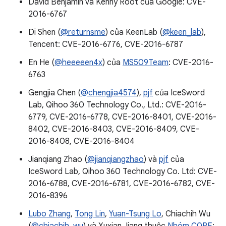
David Benjamin và Kenny Root của Google: CVE-
2016-6767
Di Shen (
@returnsme
) của KeenLab (
@keen_lab
),
Tencent: CVE-2016-6776, CVE-2016-6787
En He (
@heeeeen4x
) của
MS509Team
: CVE-2016-
6763
Gengjia Chen (
@chengjia4574
),
pjf
của IceSword
Lab, Qihoo 360 Technology Co., Ltd.: CVE-2016-
6779, CVE-2016-6778, CVE-2016-8401, CVE-2016-
8402, CVE-2016-8403, CVE-2016-8409, CVE-
2016-8408, CVE-2016-8404
Jianqiang Zhao (
@jianqiangzhao
) và
pjf
của
IceSword Lab, Qihoo 360 Technology Co. Ltd: CVE-
2016-6788, CVE-2016-6781, CVE-2016-6782, CVE-
2016-8396
Lubo Zhang
,
Tong Lin
,
Yuan-Tsung Lo
, Chiachih Wu