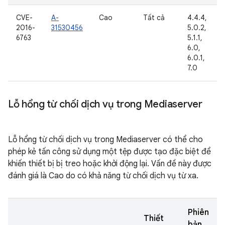
CVE-
A-
Cao
Tất cả
4.4.4,
2016-
31530456
5.0.2,
6763
5.1.1,
6.0,
6.0.1,
7.0
Lỗ hổng từ chối dịch vụ trong Mediaserver
Lỗ hổng từ chối dịch vụ trong Mediaserver có thể cho
phép kẻ tấn công sử dụng một tệp được tạo đặc biệt để
khiến thiết bị bị treo hoặc khởi động lại. Vấn đề này được
đánh giá là Cao do có khả năng từ chối dịch vụ từ xa.
Phiên
Thiết
bản