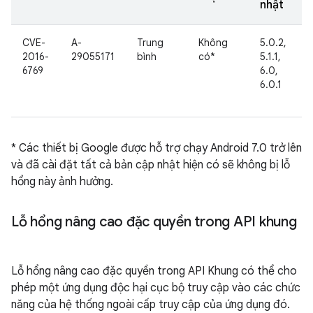
nhật
CVE-
A-
Trung
Không
5.0.2,
2016-
29055171
bình
có*
5.1.1,
6769
6.0,
6.0.1
* Các thiết bị Google được hỗ trợ chạy Android 7.0 trở lên
và đã cài đặt tất cả bản cập nhật hiện có sẽ không bị lỗ
hổng này ảnh hưởng.
Lỗ hổng nâng cao đặc quyền trong API khung
Lỗ hổng nâng cao đặc quyền trong API Khung có thể cho
phép một ứng dụng độc hại cục bộ truy cập vào các chức
năng của hệ thống ngoài cấp truy cập của ứng dụng đó.