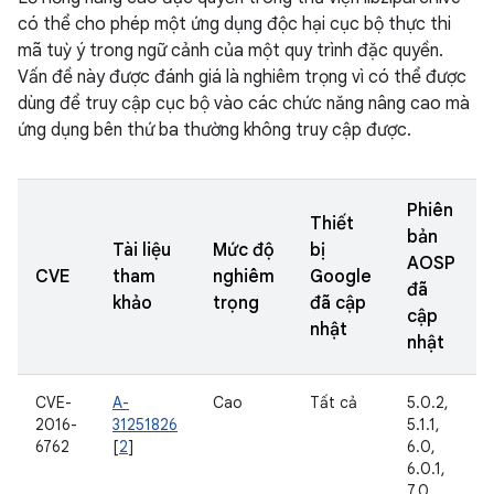
có thể cho phép một ứng dụng độc hại cục bộ thực thi
mã tuỳ ý trong ngữ cảnh của một quy trình đặc quyền.
Vấn đề này được đánh giá là nghiêm trọng vì có thể được
dùng để truy cập cục bộ vào các chức năng nâng cao mà
ứng dụng bên thứ ba thường không truy cập được.
Phiên
Thiết
bản
Tài liệu
Mức độ
bị
AOSP
CVE
tham
nghiêm
Google
đã
khảo
trọng
đã cập
cập
nhật
nhật
CVE-
A-
Cao
Tất cả
5.0.2,
2016-
31251826
5.1.1,
6762
[
2
]
6.0,
6.0.1,
7.0