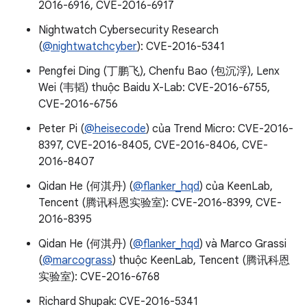
2016-6916, CVE-2016-6917
Nightwatch Cybersecurity Research
(
@nightwatchcyber
): CVE-2016-5341
Pengfei Ding (丁鹏飞), Chenfu Bao (包沉浮), Lenx
Wei (韦韬) thuộc Baidu X-Lab: CVE-2016-6755,
CVE-2016-6756
Peter Pi (
@heisecode
) của Trend Micro: CVE-2016-
8397, CVE-2016-8405, CVE-2016-8406, CVE-
2016-8407
Qidan He (何淇丹) (
@flanker_hqd
) của KeenLab,
Tencent (腾讯科恩实验室): CVE-2016-8399, CVE-
2016-8395
Qidan He (何淇丹) (
@flanker_hqd
) và Marco Grassi
(
@marcograss
) thuộc KeenLab, Tencent (腾讯科恩
实验室): CVE-2016-6768
Richard Shupak: CVE-2016-5341