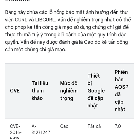
Bảng này chứa các lỗ hổng bảo mật ảnh hưởng đến thư
viện CURL và LIBCURL. Vấn đề nghiêm trọng nhất có thể
cho phép kẻ tấn công giả mạo sử dụng chứng chỉ giả để
thực thi mã tuỳ ý trong bối cảnh của một quy trình đặc
quyền. Vấn đề này được đánh giá là Cao do kẻ tấn công
cần một chứng chỉ giả mạo.
Phiên
Thiết
bản
Tài liệu
Mức độ
bị
AOSP
CVE
tham
nghiêm
Google
đã
khảo
trọng
đã cập
cập
nhật
nhật
CVE-
A-
Cao
Tất cả
7.0
2016-
31271247
5419