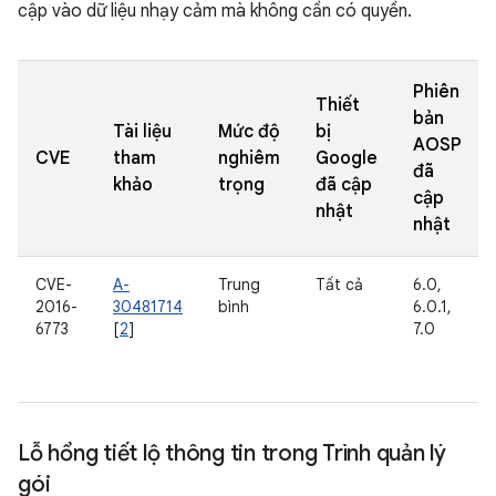
cập vào dữ liệu nhạy cảm mà không cần có quyền.
Phiên
Thiết
bản
Tài liệu
Mức độ
bị
AOSP
CVE
tham
nghiêm
Google
đã
khảo
trọng
đã cập
cập
nhật
nhật
CVE-
A-
Trung
Tất cả
6.0,
2016-
30481714
bình
6.0.1,
6773
[
2
]
7.0
Lỗ hổng tiết lộ thông tin trong Trình quản lý
gói