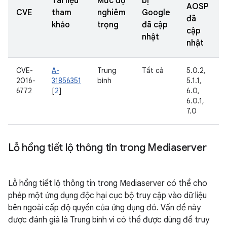
Tài liệu
Mức độ
bị
AOSP
CVE
tham
nghiêm
Google
đã
khảo
trọng
đã cập
cập
nhật
nhật
CVE-
A-
Trung
Tất cả
5.0.2,
2016-
31856351
bình
5.1.1,
6772
[
2
]
6.0,
6.0.1,
7.0
Lỗ hổng tiết lộ thông tin trong Mediaserver
Lỗ hổng tiết lộ thông tin trong Mediaserver có thể cho
phép một ứng dụng độc hại cục bộ truy cập vào dữ liệu
bên ngoài cấp độ quyền của ứng dụng đó. Vấn đề này
được đánh giá là Trung bình vì có thể được dùng để truy