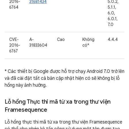
2016-
31681434
5.0.2,
6764
5.1.1,
6.0,
6.0.1,
7.0
CVE-
A-
Cao
Không
4.4.4
2016-
31833604
có*
6767
* Các thiết bị Google được hỗ trợ chạy Android 7.0 trở lên
và đã cài đặt tất cả bản cập nhật hiện có sẽ không bị lỗ
hổng này ảnh hưởng.
Lỗ hổng Thực thi mã từ xa trong thư viện
Framesequence
Lỗ hổng thực thi mã từ xa trong thư viện Framesequence