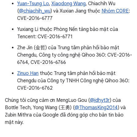
Yuan-Tsung Lo
,
Xiaodong Wang
, Chiachih Wu
(
@chiachih_wu
) và Xuxian Jiang thuộc
Nhóm C0RE
:
CVE-2016-6777
Yuxiang Li thuộc Phòng Nền tảng bảo mật của
Tencent: CVE-2016-6771
Zhe Jin (金哲) của Trung tâm phản hồi bảo mật
Chengdu, Công ty công nghệ Qihoo 360: CVE-2016-
6764, CVE-2016-6766
Zinuo Han
thuộc Trung tâm phản hồi bảo mật
Chengdu của Công ty TNHH Công nghệ Qihoo 360:
CVE-2016-6762
Chúng tôi cũng cảm ơn MengLuo Gou (
@idhyt3r
) của
Bottle Tech, Yong Wang (王勇) (
@ThomasKing2014
) và
Zubin Mithra của Google đã đóng góp cho bản tin bảo
mật này.