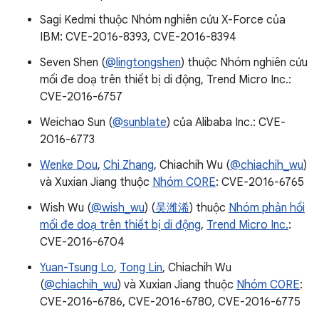
Sagi Kedmi thuộc Nhóm nghiên cứu X-Force của
IBM: CVE-2016-8393, CVE-2016-8394
Seven Shen (
@lingtongshen
) thuộc Nhóm nghiên cứu
mối đe doạ trên thiết bị di động, Trend Micro Inc.:
CVE-2016-6757
Weichao Sun (
@sunblate
) của Alibaba Inc.: CVE-
2016-6773
Wenke Dou
,
Chi Zhang
, Chiachih Wu (
@chiachih_wu
)
và Xuxian Jiang thuộc
Nhóm C0RE
: CVE-2016-6765
Wish Wu (
@wish_wu
) (
吴潍浠
) thuộc
Nhóm phản hồi
mối đe doạ trên thiết bị di động
,
Trend Micro Inc.
:
CVE-2016-6704
Yuan-Tsung Lo
,
Tong Lin
, Chiachih Wu
(
@chiachih_wu
) và Xuxian Jiang thuộc
Nhóm C0RE
:
CVE-2016-6786, CVE-2016-6780, CVE-2016-6775