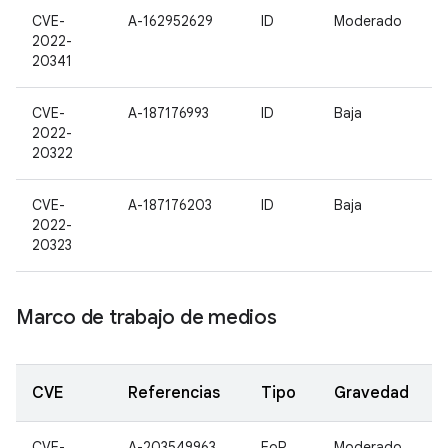
CVE-
A-162952629
ID
Moderado
2022-
20341
CVE-
A-187176993
ID
Baja
2022-
20322
CVE-
A-187176203
ID
Baja
2022-
20323
Marco de trabajo de medios
CVE
Referencias
Tipo
Gravedad
CVE-
A-203549963
EoP
Moderado