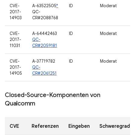
CVE-
A-63522505
*
ID
Moderat
2017-
QC-
14903
CR#2088768
CVE-
A-64442463
ID
Moderat
2017-
QC-
11031
CR#2059181
CVE-
A-37719782
ID
Moderat
2017-
QC-
14905
CR#2061251
Closed-Source-Komponenten von
Qualcomm
CVE
Referenzen
Eingeben
Schweregrad