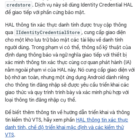
credstore
. Dịch vụ này sẽ dùng Identity Credential HAL
để giao tiếp với phần cứng bảo mật.
HAL thông tin xác thực danh tính được truy cập thông
qua
IIdentityCredentialStore
, cung cấp giao diện
cho một kho lưu trữ bảo mật các tài liệu về danh tính
người dùng. Trong phạm vi có thể, thông số kỹ thuật của
định dạng thông báo và ngữ nghĩa giao tiếp với thiết bị
xác minh thông tin xác thực cùng cơ quan phát hành (IA)
nằm ngoài phạm vi của HAL này. Nó cung cấp giao diện với
bộ nhớ an toàn, nhưng một ứng dụng Android dành riêng
cho thông tin đăng nhập sẽ được yêu cầu triển khai các
giao thức và quy trình trình bày và xác minh phù hợp với
loại thông tin đăng nhập cụ thể.
Để biết thêm thông tin về hướng dẫn triển khai và thông
tin kiểm thử VTS, hãy xem phần
HAL thông tin xác thực
danh tính, chế độ triển khai mặc định và các kiểm thử
VTS
.