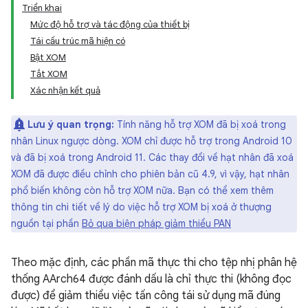
Triển khai
Mức độ hỗ trợ và tác động của thiết bị
Tái cấu trúc mã hiện có
Bật XOM
Tắt XOM
Xác nhận kết quả
Lưu ý quan trọng:
Tính năng hỗ trợ XOM đã bị xoá trong
nhân Linux ngược dòng. XOM chỉ được hỗ trợ trong Android 10
và đã bị xoá trong Android 11. Các thay đổi về hạt nhân đã xoá
XOM đã được điều chỉnh cho phiên bản cũ 4.9, vì vậy, hạt nhân
phổ biến không còn hỗ trợ XOM nữa. Bạn có thể xem thêm
thông tin chi tiết về lý do việc hỗ trợ XOM bị xoá ở thượng
nguồn tại phần
Bỏ qua biện pháp giảm thiểu PAN
Theo mặc định, các phần mã thực thi cho tệp nhị phân hệ
thống AArch64 được đánh dấu là chỉ thực thi (không đọc
được) để giảm thiểu việc tấn công tái sử dụng mã đúng