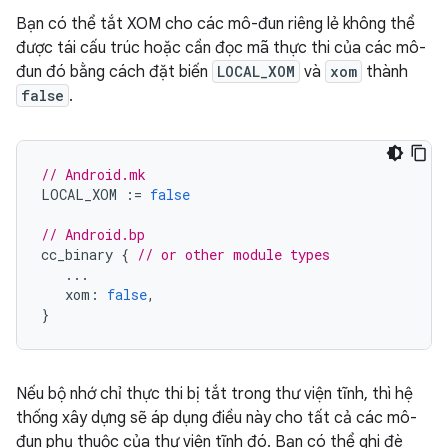
Bạn có thể tắt XOM cho các mô-đun riêng lẻ không thể
được tái cấu trúc hoặc cần đọc mã thực thi của các mô-
đun đó bằng cách đặt biến
LOCAL_XOM
và
xom
thành
false
.
// Android.mk
LOCAL_XOM
:=
false
// Android.bp
cc_binary
{
// or other module types
...
xom
:
false
,
}
Nếu bộ nhớ chỉ thực thi bị tắt trong thư viện tĩnh, thì hệ
thống xây dựng sẽ áp dụng điều này cho tất cả các mô-
đun phụ thuộc của thư viện tĩnh đó. Bạn có thể ghi đè