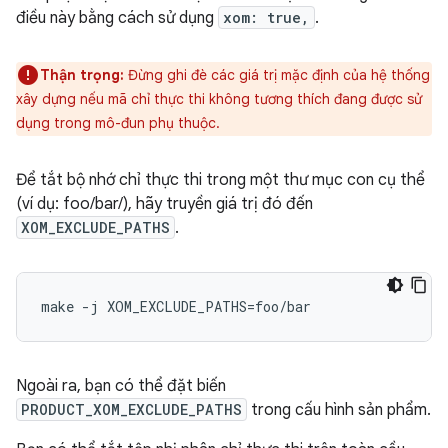
điều này bằng cách sử dụng
xom: true,
.
Thận trọng:
Đừng ghi đè các giá trị mặc định của hệ thống
xây dựng nếu mã chỉ thực thi không tương thích đang được sử
dụng trong mô-đun phụ thuộc.
Để tắt bộ nhớ chỉ thực thi trong một thư mục con cụ thể
(ví dụ: foo/bar/), hãy truyền giá trị đó đến
XOM_EXCLUDE_PATHS
.
make -j XOM_EXCLUDE_PATHS=foo/bar
Ngoài ra, bạn có thể đặt biến
PRODUCT_XOM_EXCLUDE_PATHS
trong cấu hình sản phẩm.