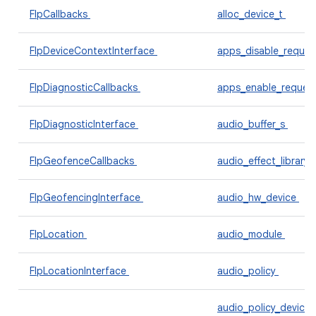
FlpCallbacks
alloc_device_t
FlpDeviceContextInterface
apps_disable_reques
FlpDiagnosticCallbacks
apps_enable_reques
FlpDiagnosticInterface
audio_buffer_s
FlpGeofenceCallbacks
audio_effect_library
FlpGeofencingInterface
audio_hw_device
FlpLocation
audio_module
FlpLocationInterface
audio_policy
audio_policy_device