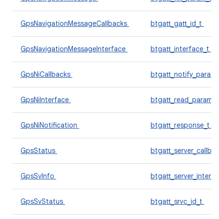
GpsNavigationMessageCallbacks
btgatt_gatt_id_t
GpsNavigationMessageInterface
btgatt_interface_t
GpsNiCallbacks
btgatt_notify_param
GpsNiInterface
btgatt_read_params
GpsNiNotification
btgatt_response_t
GpsStatus
btgatt_server_callba
GpsSvInfo
btgatt_server_interf
GpsSvStatus
btgatt_srvc_id_t