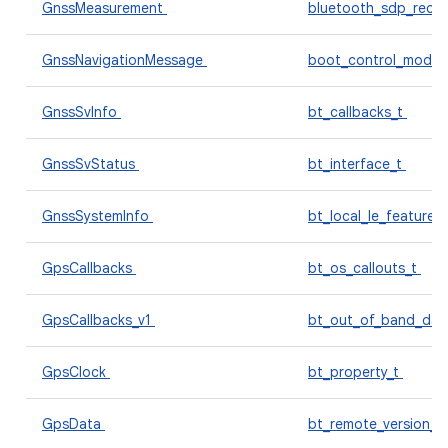
GnssMeasurement
bluetooth_sdp_reco
GnssNavigationMessage
boot_control_modul
GnssSvInfo
bt_callbacks_t
GnssSvStatus
bt_interface_t
GnssSystemInfo
bt_local_le_features
GpsCallbacks
bt_os_callouts_t
GpsCallbacks_v1
bt_out_of_band_dat
GpsClock
bt_property_t
GpsData
bt_remote_version_t