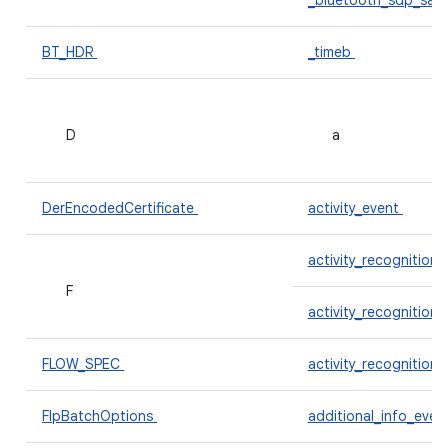
_bluetooth_sdp_sap
BT_HDR
_timeb
D
a
DerEncodedCertificate
activity_event
activity_recognition
F
activity_recognition
FLOW_SPEC
activity_recognition
FlpBatchOptions
additional_info_even