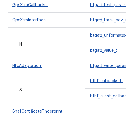
GpsXtraCallbacks
btgatt_test_params_
GpsXtraInterface
btgatt_track_adv_inf
btgatt_unformatted_
N
btgatt_value_t
NfcAdaptation
btgatt_write_params
bthf_callbacks_t
S
bthf_client_callback
Sha1CertificateFingerprint