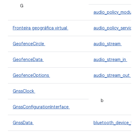
G
audio_policy_modul
Fronteira geográfica virtual
audio_policy_servic
GeofenceCircle
audio_stream
GeofenceData
audio_stream_in
GeofenceOptions
audio_stream_out
GnssClock
b
GnssConfigurationInterface
GnssData
bluetooth_device_t