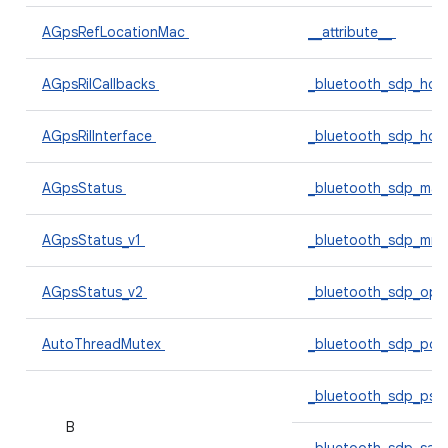
AGpsRefLocationMac
__attribute__
AGpsRilCallbacks
_bluetooth_sdp_hdr
AGpsRilInterface
_bluetooth_sdp_hdr_
AGpsStatus
_bluetooth_sdp_mas
AGpsStatus_v1
_bluetooth_sdp_mns
AGpsStatus_v2
_bluetooth_sdp_ops
AutoThreadMutex
_bluetooth_sdp_pce
_bluetooth_sdp_pse
B