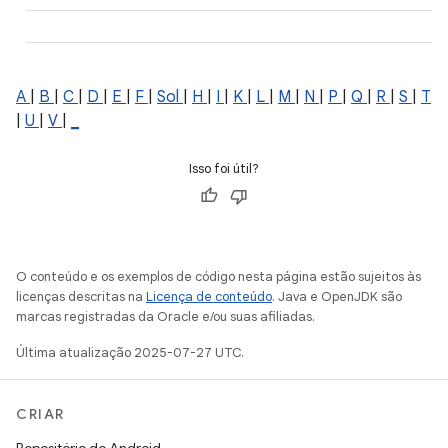
A
|
B
|
C
|
D
|
E
|
F
|
Sol
|
H
|
I
|
K
|
L
|
M
|
N
|
P
|
Q
|
R
|
S
|
T
|
U
|
V
|
_
Isso foi útil?
O conteúdo e os exemplos de código nesta página estão sujeitos às
licenças descritas na
Licença de conteúdo
. Java e OpenJDK são
marcas registradas da Oracle e/ou suas afiliadas.
Última atualização 2025-07-27 UTC.
CRIAR