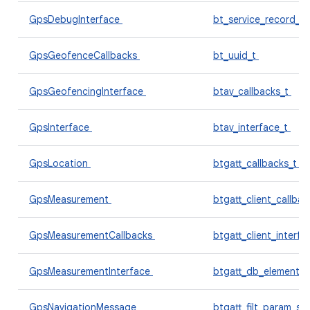
GpsDebugInterface
bt_service_record_t
GpsGeofenceCallbacks
bt_uuid_t
GpsGeofencingInterface
btav_callbacks_t
GpsInterface
btav_interface_t
GpsLocation
btgatt_callbacks_t
GpsMeasurement
btgatt_client_callba
GpsMeasurementCallbacks
btgatt_client_interf
GpsMeasurementInterface
btgatt_db_element_
GpsNavigationMessage
btgatt_filt_param_se