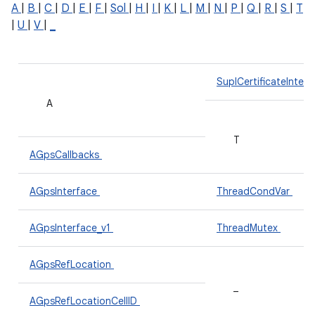
A
|
B
|
C
|
D
|
E
|
F
|
Sol
|
H
|
I
|
K
|
L
|
M
|
N
|
P
|
Q
|
R
|
S
|
T
|
U
|
V
|
_
SuplCertificateInter
A
T
AGpsCallbacks
AGpsInterface
ThreadCondVar
AGpsInterface_v1
ThreadMutex
AGpsRefLocation
_
AGpsRefLocationCellID