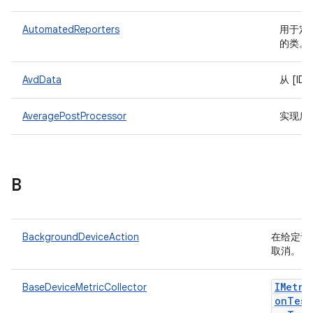
AutomatedReporters
用于定义
的类。
AvdData
从 [ID
AveragePostProcessor
实现后
B
BackgroundDeviceAction
在给定设
取消。
IMetri
BaseDeviceMetricCollector
onTest