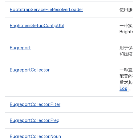
BootstrapServiceFileResolverLoader
使用服务
BrightnessSetupConfigUtil
一种实用
Bright
Bugreport
用于保存 
和压缩 bu
BugreportCollector
一种直通
配置的事件
后对其子
Log
。
BugreportCollector.Filter
BugreportCollector.Freq
BugreportCollector.Noun