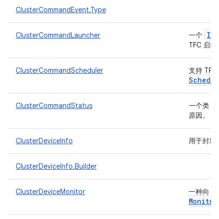
ClusterCommandEvent.Type
IR
ClusterCommandLauncher
一个
TFC 启
ClusterCommandScheduler
支持 TFC (
Schedul
ClusterCommandStatus
一个类，
原因。
ClusterDeviceInfo
用于封装
ClusterDeviceInfo.Builder
ClusterDeviceMonitor
一种向 T
Monitor