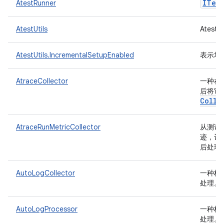
ITest
AtestRunner
AtestUtils
Ates
AtestUtils.IncrementalSetupEnabled
表示增
AtraceCollector
一种在测
后将它
Colle
AtraceRunMetricCollector
从测试
迹，记
后处理
AutoLogCollector
一种枚
处理。
AutoLogProcessor
一种枚
处理。