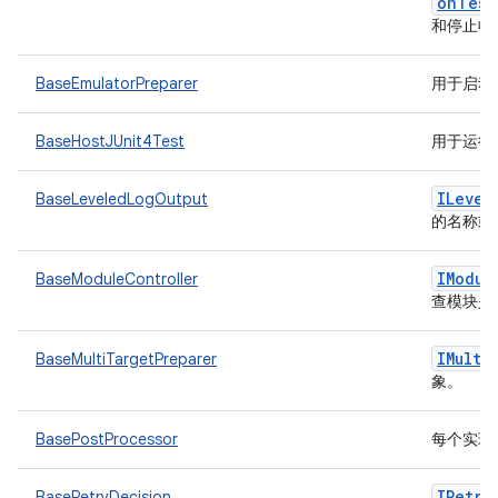
onTest
和停止收
BaseEmulatorPreparer
用于启动
BaseHostJUnit4Test
用于运行主
ILevel
BaseLeveledLogOutput
的名称或
IModul
BaseModuleController
查模块是
IMulti
BaseMultiTargetPreparer
象。
BasePostProcessor
每个实现
IRetry
BaseRetryDecision