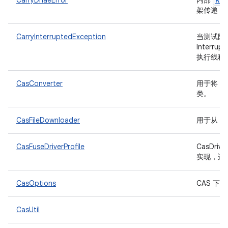
CarryDnaeError
内部
D
架传递
CarryInterruptedException
当测试阶
Interr
执行线程
CasConverter
用于将 F
类。
CasFileDownloader
用于从 R
CasFuseDriverProfile
CasDrive
实现，适用
CasOptions
CAS 
CasUtil