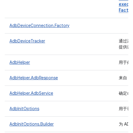
execu
Facto
AdbDeviceConnection.Factory
AdbDeviceTracker
通过运行
提供设
AdbHelper
用于处
AdbHelper.AdbResponse
来自 A
AdbHelper.AdbService
确定命
AdbInitOptions
用于初始化
AdbInitOptions.Builder
为 AD