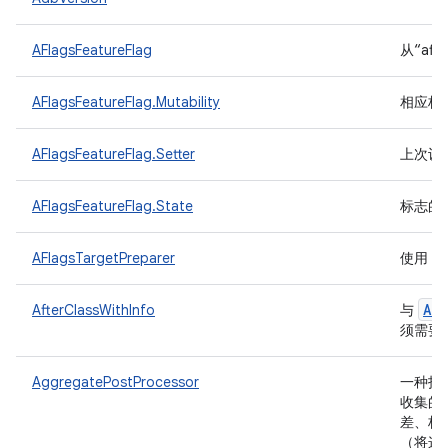
AFlagsFeatureFlag
从“af
AFlagsFeatureFlag.Mutability
相应标
AFlagsFeatureFlag.Setter
上次设
AFlagsFeatureFlag.State
标志的
a
AFlagsTargetPreparer
使用
Aft
AfterClassWithInfo
与
须需要
AggregatePostProcessor
一种指
收集的
差、标
（将这