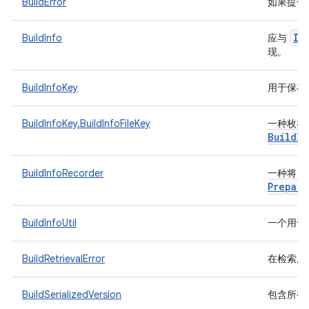
BuildError
如果提供的
IT
BuildInfo
应与
现。
BuildInfoKey
用于保存与
BuildInfoKey.BuildInfoFileKey
一种枚举
Build
In
BuildInfoRecorder
一种将 b
Prepare
BuildInfoUtil
一个用于
BuildRetrievalError
在检索用于
BuildSerializedVersion
包含所有