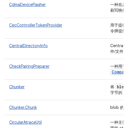
CdmaDeviceFlasher
一种在具有
刷写映像
CecControllerTokenProvider
用于提供与
令牌提供
CentralDirectoryInfo
Central
件/文件
CheckPairingPreparer
一种用于
Compan
blob
Chunker
将
C
字节的
Chunker.Chunk
blob 
CircularAtraceUtil
一种主要用