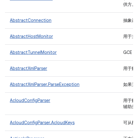
供方。
AbstractConnection
抽象连
AbstractHostMonitor
用于主
AbstractTunnelMonitor
GCE 
AbstractXmlParser
用于解析
AbstractXmlParser.ParseException
如果无
AcloudConfigParser
用于解析
辅助类
AcloudConfigParser.AcloudKeys
可从配