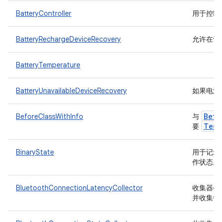
BatteryController
用于控制
BatteryRechargeDeviceRecovery
允许在设
BatteryTemperature
BatteryUnavailableDeviceRecovery
如果电池
Befo
BeforeClassWithInfo
与
Test
要
BinaryState
用于记录开
作状态。
BluetoothConnectionLatencyCollector
收集器会将
并收集每