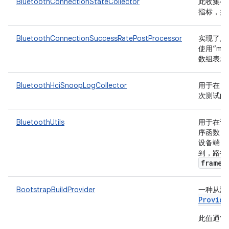
BluetoothConnectionStateCollector
此收集器将收
指标，并
BluetoothConnectionSuccessRatePostProcessor
实现了用
使用“me
数组表示）的指
BluetoothHciSnoopLogCollector
用于在 D
次测试的
BluetoothUtils
用于在设备上
序函数
设备端 Blu
到，路径
framew
BootstrapBuildProvider
一种从测试
Provide
此值通常用