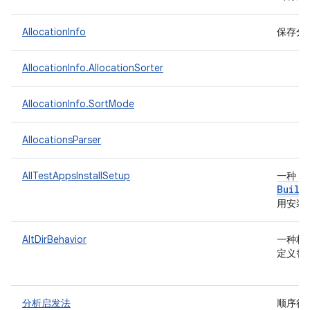
AllocationInfo
保存分
AllocationInfo.AllocationSorter
AllocationInfo.SortMode
AllocationsParser
I
AllTestAppsInstallSetup
一种
Build
用安装
AltDirBehavior
一种枚
定义替
分析启发法
顺序很