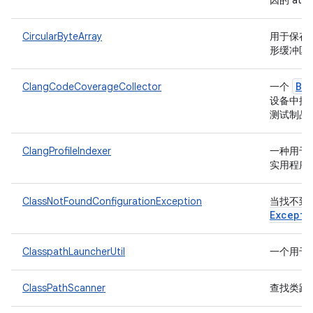
因的 atr
CircularByteArray
用于保存
形缓冲区
Ba
ClangCodeCoverageCollector
一个
设备中提取
测试制品
ClangProfileIndexer
一种用于为
实用程序
ClassNotFoundConfigurationException
当找不到
Excepti
ClasspathLauncherUtil
一个用于
ClassPathScanner
查找类路