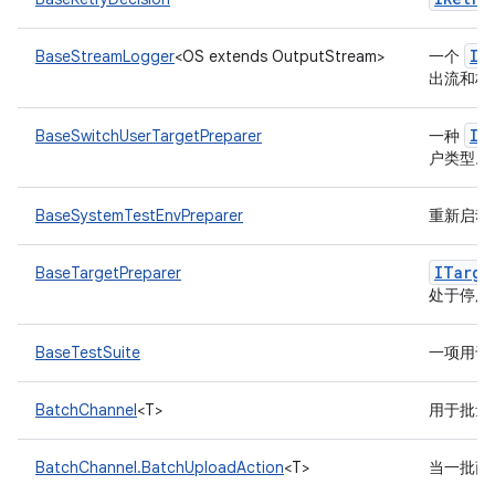
IL
BaseStreamLogger
<OS extends OutputStream>
一个
出流和标
IT
BaseSwitchUserTargetPreparer
一种
户类型。
BaseSystemTestEnvPreparer
重新启动
ITarge
BaseTargetPreparer
处于停用
BaseTestSuite
一项用于
BatchChannel
<T>
用于批量
BatchChannel.BatchUploadAction
<T>
当一批商