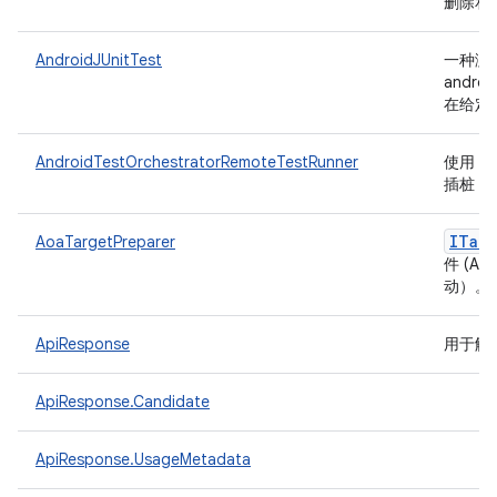
删除和
AndroidJUnitTest
一种测
androi
在给定
AndroidTestOrchestratorRemoteTestRunner
使用 ad
插桩 An
ITarg
AoaTargetPreparer
件 (A
动）。
ApiResponse
用于解析
ApiResponse.Candidate
ApiResponse.UsageMetadata