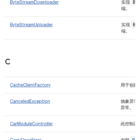
By
ByteStreamDownloader
实现
端。
By
ByteStreamUploader
实现
端。
C
CacheClientFactory
用于创建
CanceledException
抽象异常
异常。
CarModuleController
此控制器
Ru