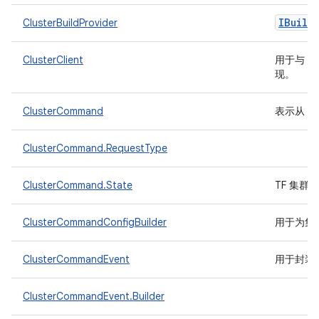
IBuild
ClusterBuildProvider
ClusterClient
用于与 T
现。
ClusterCommand
表示从 T
ClusterCommand.RequestType
ClusterCommand.State
TF 集
ClusterCommandConfigBuilder
用于为集
ClusterCommandEvent
用于封装
ClusterCommandEvent.Builder