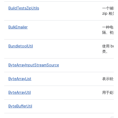
BuildTestsZipUtils
一个辅助类
zip 相
BulkEmailer
一种电子
隔、初始
BundletoolUtil
使用 bun
类。
ByteArrayInputStreamSource
ByteArrayList
表示轻量
ByteArrayUtil
用于处理
ByteBufferUtil