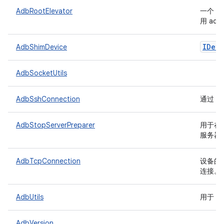
A
AdbRootElevator
一个
用 ad
IDevi
AdbShimDevice
AdbSocketUtils
AdbSshConnection
通过 S
AdbStopServerPreparer
用于在运
服务器
AdbTcpConnection
设备的
连接。
AdbUtils
用于 a
AdbVersion