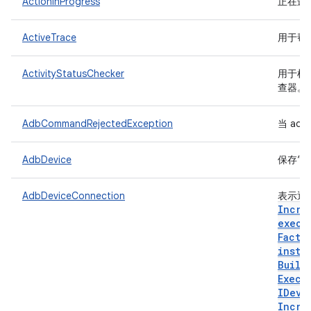
ActionInProgress
正在进
ActiveTrace
用于帮
ActivityStatusChecker
用于检
查器。
AdbCommandRejectedException
当 a
AdbDevice
保存“a
AdbDeviceConnection
表示通
Incre
execu
Facto
insta
Build
Execu
IDevi
Incre