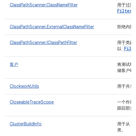
ClassPathScanner.ClassNameFilter
用于过滤和
Filter
ClassPathScanner.ExternalClassNameFilter
拒绝内部
ClassPathScanner.IClassPathFilter
用于类路
File
以
客户
将测试结果
储客户端
ClockworkUtils
用于共享
CloseableTraceScope
一个作用域类
跟踪部分
ClusterBuildInfo
用于从 TF
类。