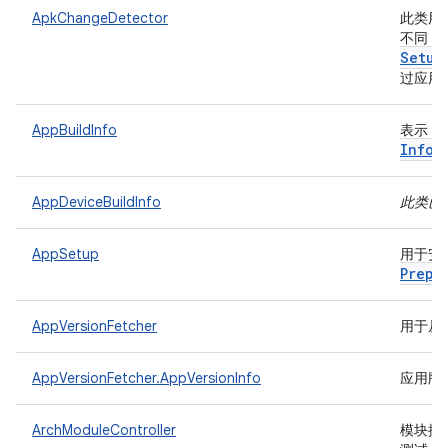
ApkChangeDetector
此类用于
不同，
Setup
过应用
AppBuildInfo
表示 A
Info
AppDeviceBuildInfo
此类已
AppSetup
用于安装
Prepa
AppVersionFetcher
用于从
AppVersionFetcher.AppVersionInfo
应用版
ArchModuleController
模块控