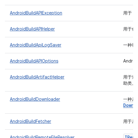
AndroidBuildAPIException
用于 An
AndroidBuildAPIHelper
用于创建
AndroidBuildApiLogSaver
一种将日志
AndroidBuildAPIOptions
Andro
AndroidBuildArtifactHelper
用于查询 
助类。
AndroidBuildDownloader
一种从 A
Downl
AndroidBuildFetcher
用于从 A
IRemo
AndroidBuildRemoteFileResolver