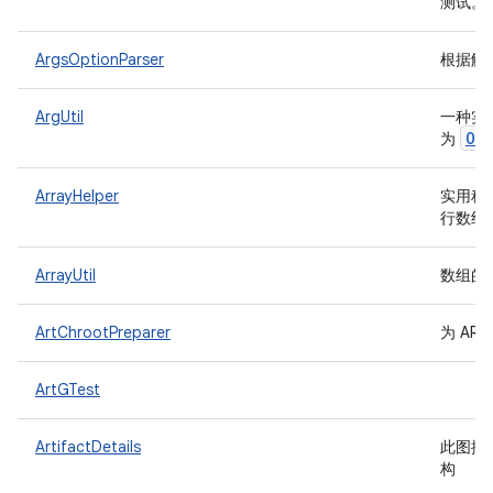
测试。
ArgsOptionParser
根据解
ArgUtil
一种实
Op
为
ArrayHelper
实用程
行数组到
ArrayUtil
数组的
ArtChrootPreparer
为 AR
ArtGTest
ArtifactDetails
此图描
构