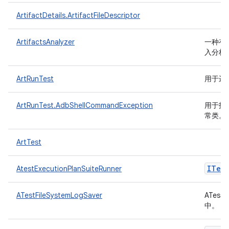
ArtifactDetails.ArtifactFileDescriptor
ArtifactsAnalyzer
一种有助
入分析
ArtRunTest
用于运
ArtRunTest.AdbShellCommandException
用于报告
常类。
ArtTest
ITest
AtestExecutionPlanSuiteRunner
ATestFileSystemLogSaver
ATes
中。