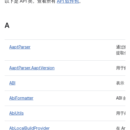
以下是 API 类。查看所有
API 软件包
。
A
AaptParser
通过解析“
提取信
AaptParser.AaptVersion
用于解析
ABI
表示 A
AbiFormatter
ABI 
AbiUtils
用于处理
AbLocalBuildProvider
在 And