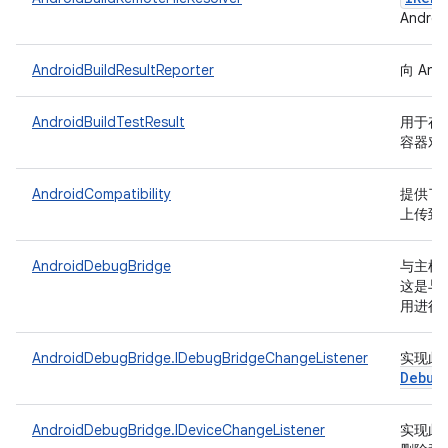
Andro
AndroidBuildResultReporter
向 And
AndroidBuildTestResult
用于存储要
容器对
AndroidCompatibility
提供了一
上传到 R
AndroidDebugBridge
与主机端 
这是与
用进行
AndroidDebugBridge.IDebugBridgeChangeListener
实现此
Debug
AndroidDebugBridge.IDeviceChangeListener
实现此