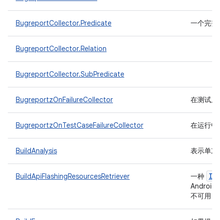
BugreportCollector.Predicate
一个完整
BugreportCollector.Relation
BugreportCollector.SubPredicate
BugreportzOnFailureCollector
在测试用例
BugreportzOnTestCaseFailureCollector
在运行中的
BuildAnalysis
表示单次 
IF
BuildApiFlashingResourcesRetriever
一种
Androi
不可用，则