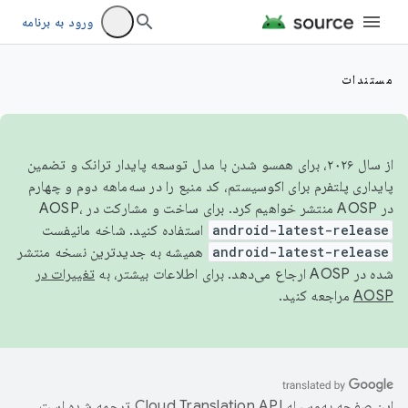
ورود به برنامه
مستندات
از سال ۲۰۲۶، برای همسو شدن با مدل توسعه پایدار ترانک و تضمین
پایداری پلتفرم برای اکوسیستم، کد منبع را در سه‌ماهه دوم و چهارم
در AOSP منتشر خواهیم کرد. برای ساخت و مشارکت در AOSP،
android-latest-release
استفاده کنید. شاخه مانیفست
android-latest-release
همیشه به جدیدترین نسخه منتشر
شده در AOSP ارجاع می‌دهد. برای اطلاعات بیشتر، به
تغییرات در
AOSP
مراجعه کنید.
این صفحه به‌وسیله
ترجمه شده است.