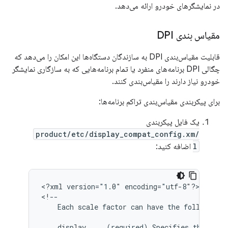
در نمایشگرهای خودرو ارائه می‌دهد.
مقیاس بندی DPI
قابلیت مقیاس‌بندی DPI به سازندگان دستگاه‌ها این امکان را می‌دهد که
چگالی DPI برنامه‌های منفرد یا تمام برنامه‌هایی که به سازگاری نمایشگر
خودرو نیاز دارند را مقیاس‌بندی کنند.
برای پیکربندی مقیاس‌بندی تراکم برنامه‌ها:
یک فایل پیکربندی
/product/etc/display_compat_config.xm
l
اضافه کنید:
<?xml
version="1.0"
encoding="utf-8"?>

Each
scale
factor
can
have
the
following
display
(required)
Specifies
the
disp