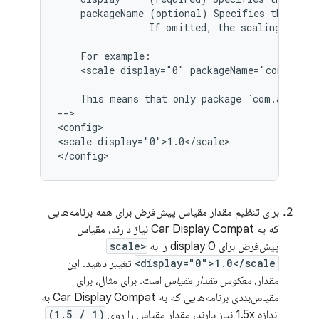
packageName
(optional)
Specifies
the
pack
If
omitted,
the
scaling
will
For
<scale
display="0"
packageName="com.andro
This
means
that
only
package
`com.android
-->

<config>

<scale
display="0">1.0</scale>

برای تنظیم مقدار مقیاس پیش‌فرض برای همه برنامه‌هایی
که به Car Display Compat نیاز دارند، مقیاس
پیش‌فرض برای display 0 را به
<scale
display="0">1.0</scale>
تغییر دهید. این
مقدار،
معکوس مقدار مقیاس
است. برای مثال، برای
مقیاس‌بندی برنامه‌هایی که به Car Display Compat به
اندازه 1.5x نیاز دارند، مقدار مقیاس را روی
(1 / 1.5)