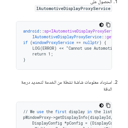
الحصول على
IAutomotiveDisplayProxyService
android
::
sp<IAutomotiveDisplayProxyService>
w
IAutomotiveDisplayProxyService
::
getServic
if
(
windowProxyService
==
nullptr
)
{
LOG(ERROR)
 << 
"Cannot
use
AutomotiveDisp
return
1
;
}
استرداد معلومات شاشة نشطة من الخدمة لتحديد درجة
الدقة
//
We
use
the
first
display
in
the
list
as
th
pWindowProxy
-
>
getDisplayInfo
(
displayId
,
[
this
DisplayConfig
*
pConfig
=
(
DisplayConfig
*
)