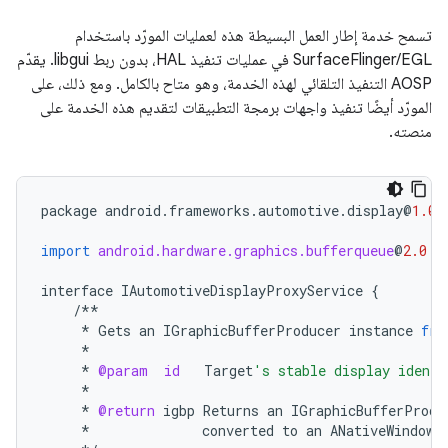
تسمح خدمة إطار العمل البسيطة هذه لعمليات المورّد باستخدام
SurfaceFlinger/EGL في عمليات تنفيذ HAL، بدون ربط libgui. يقدّم
AOSP التنفيذ التلقائي لهذه الخدمة، وهو متاح بالكامل. ومع ذلك، على
المورّد أيضًا تنفيذ واجهات برمجة التطبيقات لتقديم هذه الخدمة على
منصته.
package
android
.
frameworks
.
automotive
.
display
@
1.0
;
import
android.hardware.graphics.bufferqueue
@
2.0
::
interface
IAutomotiveDisplayProxyService
{
/**
*
Gets
an
IGraphicBufferProducer
instance
fro
*
*
@param
id
Target
's stable display identi
*
*
@return
igbp
Returns
an
IGraphicBufferProdu
*
converted
to
an
ANativeWindow