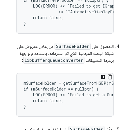
if (mGfxBufferProducer == nullptr) {

    LOG(ERROR) << "Failed to get IGraphicBuff
               << "IAutomotiveDisplayProxyServ
    return false;

}
الحصول على
SurfaceHolder
من إعلان معروض على
شبكة البحث المجانية الذي تم استرداده، باستخدام واجهة
برمجة التطبيقات
libbufferqueueconverter
:
mSurfaceHolder = getSurfaceFromHGBP(mGfxBuffe
if (mSurfaceHolder == nullptr) {

    LOG(ERROR) << "Failed to get a Surface fr
    return false;

}
حوِّل
SurfaceHolder
إلى نافذة أصلية باستخدام