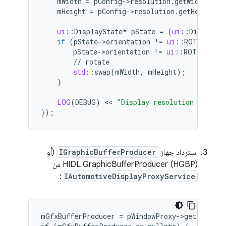
mWidth
=
pConfig
-
>
resolution
.
getWidth
();
mHeight
=
pConfig
-
>
resolution
.
getHeight
()
ui
:
:
DisplayState
*
pState
=
(
ui
:
:
DisplaySt
if
(
pState
-
>
orientation
!=
ui
:
:
ROTATION_
pState
-
>
orientation
!=
ui
:
:
ROTATION_1
//
rotate
std
:
:
swap
(
mWidth
,
mHeight
);
}
LOG
(
DEBUG
)
 << 
"Display resolution is "
 <
}
);
استرداد جهاز
IGraphicBufferProducer
(أو
HIDL GraphicBufferProducer (HGBP) من
:
IAutomotiveDisplayProxyService
mGfxBufferProducer = pWindowProxy->getIGraphi