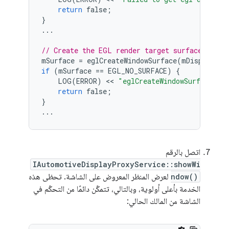
return
false
;
}
...
// Create the EGL render target surface
mSurface
=
eglCreateWindowSurface
(
mDisplay
,
e
if
(
mSurface
==
EGL_NO_SURFACE
)
{
LOG
(
ERROR
)
 << 
"eglCreateWindowSurface fa
return
false
;
}
...
اتصل بالرقم
IAutomotiveDisplayProxyService::showWi
ndow()
لعرض المنظر المعروض على الشاشة. تحظى هذه
الخدمة بأعلى أولوية، وبالتالي، تتمكّن دائمًا من التحكّم في
الشاشة من المالك الحالي: