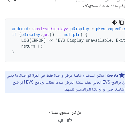
رقم منفذ شاشة مستهدَف:
android
::
sp<IEvsDisplay>
pDisplay
=
pEvs->openDisp
if
(
pDisplay
.
get
()
==
nullptr
)
{
LOG(ERROR)
 << 
"EVS
Display
unavailable.
Exiti
return
1
;
}
ملاحظة:
يمكن استخدام شاشة عرض واحدة فقط في المرة الواحدة، ما يعني
أنّ برنامج EVS الحالي يفقد شاشة العرض عندما يطلب برنامج EVS آخر فتح
الشاشة، حتى لو لم يكنا البرنامجَين نفسهما.
هل كان المحتوى مفيدًا؟