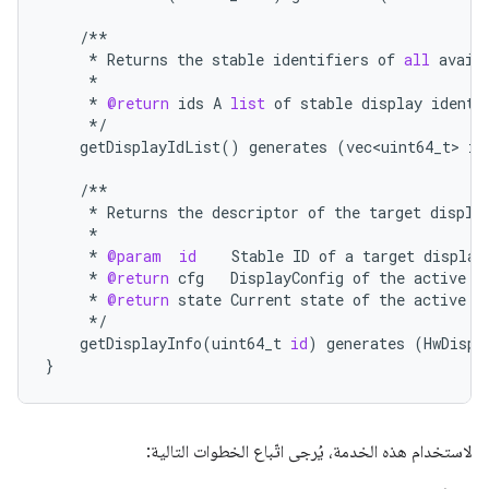
/**
*
Returns
the
stable
identifiers
of
all
avail
*
*
@return
ids
A
list
of
stable
display
identi
*/
getDisplayIdList
()
generates
(
vec<uint64_t>
id
/**
*
Returns
the
descriptor
of
the
target
displa
*
*
@param
id
Stable
ID
of
a
target
display
*
@return
cfg
DisplayConfig
of
the
active
d
*
@return
state
Current
state
of
the
active
d
*/
getDisplayInfo
(
uint64_t
id
)
generates
(
HwDispl
}
لاستخدام هذه الخدمة، يُرجى اتّباع الخطوات التالية: