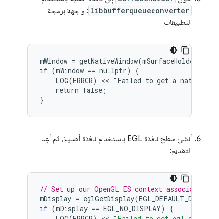
libbufferqueueconverter
: واجهة برمجة
التطبيقات
mWindow = getNativeWindow(mSurfaceHolder.get(
if (mWindow == nullptr) {

    LOG(ERROR) << "Failed to get a native win
    return false;

}
أنشئ سطح نافذة EGL باستخدام نافذة أصلية، ثم أعِد
التقديم:
// Set up our OpenGL ES context associated wi
mDisplay
=
eglGetDisplay
(
EGL_DEFAULT_DISPLAY
if
(
mDisplay
==
EGL_NO_DISPLAY
)
{
LOG
(
ERROR
)
 << 
"Failed to get egl display