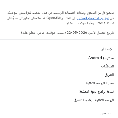
يخضع كل من المحتوى وعيّنات التعليمات البرمجية في هذه الصفحة للتراخيص الموضحّة
في
ترخيص استخدام المحتوى
. إنّ Java وOpenJDK هما علامتان تجاريتان مسجَّلتان
لشركة Oracle و/أو الشركات التابعة لها.
تاريخ التعديل الأخير: 2026-05-22 (حسب التوقيت العالمي المتفَّق عليه)
الإصدار
مستودع Android
المتطلّبات
التنزيل
معاينة البرامج الثنائية
نسخة برامج الجهة المصنِّعة
البرامج الثنائية لبرنامج التشغيل
التواصل