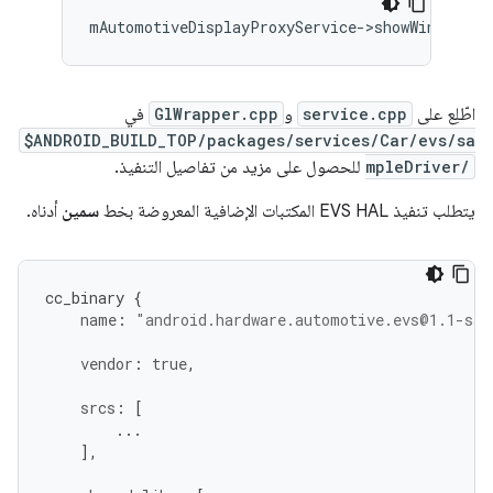
mAutomotiveDisplayProxyService->showWindow();
اطّلِع على
service.cpp
و
GlWrapper.cpp
في
$ANDROID_BUILD_TOP/packages/services/Car/evs/sa
mpleDriver/
للحصول على مزيد من تفاصيل التنفيذ.
يتطلب تنفيذ EVS HAL المكتبات الإضافية المعروضة بخط
سمين
أدناه.
cc_binary
{
name
:
"android.hardware.automotive.evs@1.1-sam
vendor
:
true
,
srcs
:
[
...
],