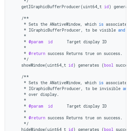
*/
getIGraphicBufferProducer
(
uint64_t
id
)
generat
/**
*
Sets
the
ANativeWindow
,
which
is
associated
*
IGraphicBufferProducer
,
to
be
visible
and
t
*
*
@param
id
Target
display
ID
*
*
@return
success
Returns
true
on
success
.
*/
showWindow
(
uint64_t
id
)
generates
(
bool
succes
/**
*
Sets
the
ANativeWindow
,
which
is
associated
*
IGraphicBufferProducer
,
to
be
invisible
and
*
over
display
.
*
*
@param
id
Target
display
ID
*
*
@return
success
Returns
true
on
success
.
*/
hideWindow
(
uint64_t
id
)
generates
(
bool
succes