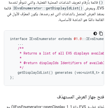
()
قائمة بأرقام تعريف الشاشات المحلية الفعلية، والتي تتوفّر لخدمة
EVS، ويعرض
IEvsEnumerator::getDisplayIdList()
قائمة
بمنفذ العرض المتصل بالشاشات التي تم رصدها. يكون المعرّف الأول في
القائمة دائمًا هو الشاشة الأساسية.
interface
IEvsEnumerator
extends
@1.0
::
IEvsEnumera
...
/**
     * Returns a list of all EVS displays availabl
     *
     * @return displayIds Identifiers of available
     */
getDisplayIdList
()
generates
(
vec<uint8_t>
dis
};
فتح جهاز العرض المستهدَف
يُطلِق تطبيق EVS دالة IEvsEnumerator::openDisplay_1_1() مع