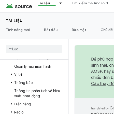
dùng có thể mở rộng
Tài liệu
Tìm kiếm mã Android
Camera
Lõi khung ô tô
TÀI LIỆU
Cài đặt ô tô
Tính năng mới
Bắt đầu
Bảo mật
Chủ đề 
Khả năng kết nối
Quản lý thiết bị cho Ô tô
Màn hình và đầu vào
Sự phân tâm của người lái xe
Để phù hợp 
sinh thái, 
Quản lý hao mòn flash
AOSP, hãy 
Vị trí
chiếu đến b
Thông báo
Các thay đổ
Thông tin phân tích về hiệu
suất hoạt động
Điện năng
Radio