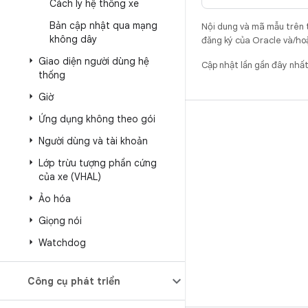
Cách ly hệ thống xe
Bản cập nhật qua mạng
Nội dung và mã mẫu trên 
không dây
đăng ký của Oracle và/hoặ
Giao diện người dùng hệ
Cập nhật lần gần đây nhấ
thống
Giờ
Ứng dụng không theo gói
BẢN DỰNG
Người dùng và tài khoản
Vị trí lưu trữ mã Android
Lớp trừu tượng phần cứng
Yêu cầu
của xe (VHAL)
Cách tải mã xuống
Ảo hóa
Xem trước mã nhị phân
Giọng nói
Phiên bản gốc
Watchdog
Tệp nhị phân của trình điều khiển
Công cụ phát triển