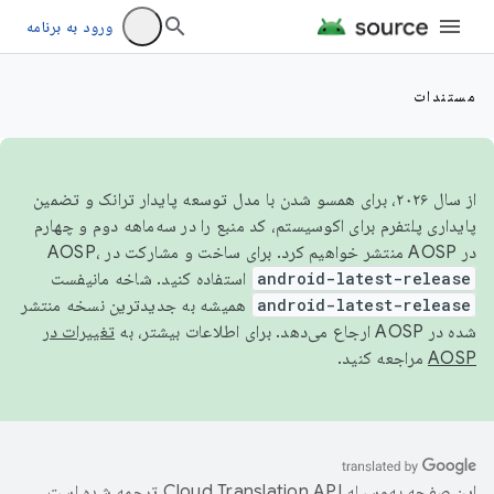
ورود به برنامه
مستندات
از سال ۲۰۲۶، برای همسو شدن با مدل توسعه پایدار ترانک و تضمین
پایداری پلتفرم برای اکوسیستم، کد منبع را در سه‌ماهه دوم و چهارم
در AOSP منتشر خواهیم کرد. برای ساخت و مشارکت در AOSP،
android-latest-release
استفاده کنید. شاخه مانیفست
android-latest-release
همیشه به جدیدترین نسخه منتشر
شده در AOSP ارجاع می‌دهد. برای اطلاعات بیشتر، به
تغییرات در
AOSP
مراجعه کنید.
این صفحه به‌وسیله
ترجمه شده است.