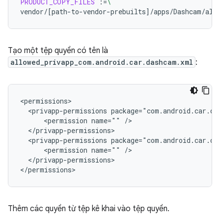
PRODUCT_COPY_FILES
:=
\
vendor/
[
path-to-vendor-prebuilts
]
/apps/Dashcam/all
Tạo một tệp quyền có tên là
allowed_privapp_com.android.car.dashcam.xml
:
<privapp-permissions
<permission
name=""
<privapp-permissions
<permission
name=""
</privapp-permissions>

Thêm các quyền từ tệp kê khai vào tệp quyền.