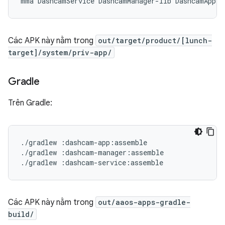
Các APK này nằm trong
out/target/product/[lunch-
target]/system/priv-app/
Gradle
Trên Gradle:
./gradlew :dashcam-app:assemble

./gradlew :dashcam-manager:assemble

Các APK này nằm trong
out/aaos-apps-gradle-
build/