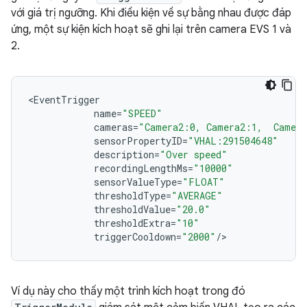
với giá trị ngưỡng. Khi điều kiện về sự bằng nhau được đáp
ứng, một sự kiện kích hoạt sẽ ghi lại trên camera EVS 1 và
2.
<
EventTrigger
name
=
"SPEED"
cameras
=
"Camera2:0, Camera2:1,  Camer
sensorPropertyID
=
"VHAL:291504648"
description
=
"Over speed"
recordingLengthMs
=
"10000"
sensorValueType
=
"FLOAT"
thresholdType
=
"AVERAGE"
thresholdValue
=
"20.0"
thresholdExtra
=
"10"
triggerCooldown
=
"2000"
/
Ví dụ này cho thấy một trình kích hoạt trong đó