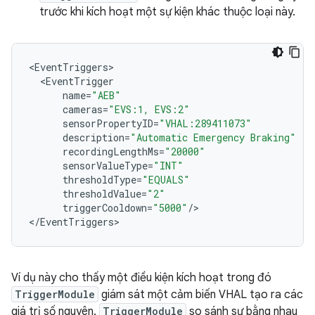
trước khi kích hoạt một sự kiện khác thuộc loại này.
<
EventTriggers
<
EventTrigger
name
=
"AEB"
cameras
=
"EVS:1, EVS:2"
sensorPropertyID
=
"VHAL:289411073"
description
=
"Automatic Emergency Braking"
recordingLengthMs
=
"20000"
sensorValueType
=
"INT"
thresholdType
=
"EQUALS"
thresholdValue
=
"2"
triggerCooldown
=
"5000"
/
>

<
/
EventTriggers
Ví dụ này cho thấy một điều kiện kích hoạt trong đó
TriggerModule
giám sát một cảm biến VHAL tạo ra các
giá trị số nguyên.
TriggerModule
so sánh sự bằng nhau