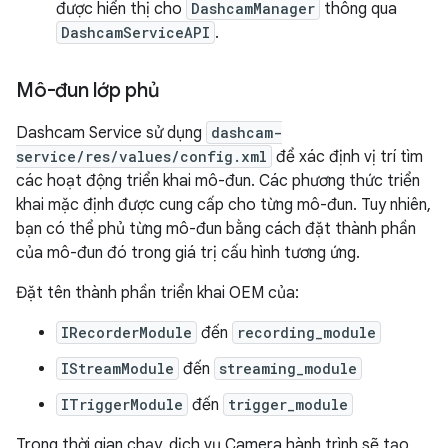
được hiển thị cho
DashcamManager
thông qua
DashcamServiceAPI
.
Mô-đun lớp phủ
Dashcam Service sử dụng
dashcam-
service/res/values/config.xml
để xác định vị trí tìm
các hoạt động triển khai mô-đun. Các phương thức triển
khai mặc định được cung cấp cho từng mô-đun. Tuy nhiên,
bạn có thể phủ từng mô-đun bằng cách đặt thành phần
của mô-đun đó trong giá trị cấu hình tương ứng.
Đặt tên thành phần triển khai OEM của:
IRecorderModule
đến
recording_module
IStreamModule
đến
streaming_module
ITriggerModule
đến
trigger_module
Trong thời gian chạy, dịch vụ Camera hành trình sẽ tạo