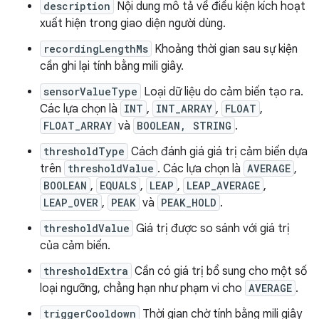
description
Nội dung mô tả về điều kiện kích hoạt
xuất hiện trong giao diện người dùng.
recordingLengthMs
Khoảng thời gian sau sự kiện
cần ghi lại tính bằng mili giây.
sensorValueType
Loại dữ liệu do cảm biến tạo ra.
Các lựa chọn là
INT
,
INT_ARRAY
,
FLOAT
,
FLOAT_ARRAY
và
BOOLEAN, STRING
.
thresholdType
Cách đánh giá giá trị cảm biến dựa
trên
thresholdValue
. Các lựa chọn là
AVERAGE
,
BOOLEAN
,
EQUALS
,
LEAP
,
LEAP_AVERAGE
,
LEAP_OVER
,
PEAK
và
PEAK_HOLD
.
thresholdValue
Giá trị được so sánh với giá trị
của cảm biến.
thresholdExtra
Cần có giá trị bổ sung cho một số
loại ngưỡng, chẳng hạn như phạm vi cho
AVERAGE
.
triggerCooldown
Thời gian chờ tính bằng mili giây