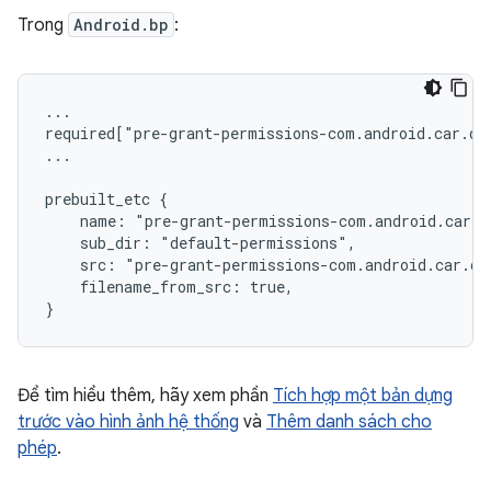
Trong
Android.bp
:
...
required["pre-grant-permissions-com.android.car.da
...
prebuilt_etc {
    name: "pre-grant-permissions-com.android.car.d
    sub_dir: "default-permissions",
    src: "pre-grant-permissions-com.android.car.da
    filename_from_src: true,
}
Để tìm hiểu thêm, hãy xem phần
Tích hợp một bản dựng
trước vào hình ảnh hệ thống
và
Thêm danh sách cho
phép
.