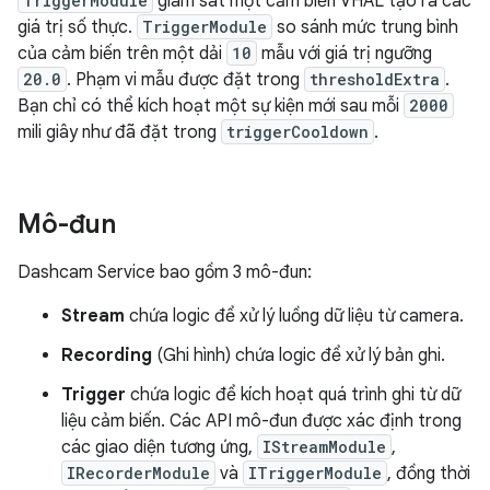
TriggerModule
giám sát một cảm biến VHAL tạo ra các
giá trị số thực.
TriggerModule
so sánh mức trung bình
của cảm biến trên một dải
10
mẫu với giá trị ngưỡng
20.0
. Phạm vi mẫu được đặt trong
thresholdExtra
.
Bạn chỉ có thể kích hoạt một sự kiện mới sau mỗi
2000
mili giây như đã đặt trong
triggerCooldown
.
Mô-đun
Dashcam Service bao gồm 3 mô-đun:
Stream
chứa logic để xử lý luồng dữ liệu từ camera.
Recording
(Ghi hình) chứa logic để xử lý bản ghi.
Trigger
chứa logic để kích hoạt quá trình ghi từ dữ
liệu cảm biến. Các API mô-đun được xác định trong
các giao diện tương ứng,
IStreamModule
,
IRecorderModule
và
ITriggerModule
, đồng thời