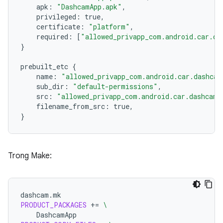
apk
:
"DashcamApp.apk"
,
privileged
:
true
,
certificate
:
"platform"
,
required
:
[
"allowed_privapp_com.android.car.da
}
prebuilt_etc
{
name
:
"allowed_privapp_com.android.car.dashcam
sub_dir
:
"default-permissions"
,
src
:
"allowed_privapp_com.android.car.dashcam.
filename_from_src
:
true
,
}
Trong Make:
dashcam.mk
PRODUCT_PACKAGES
+=
\