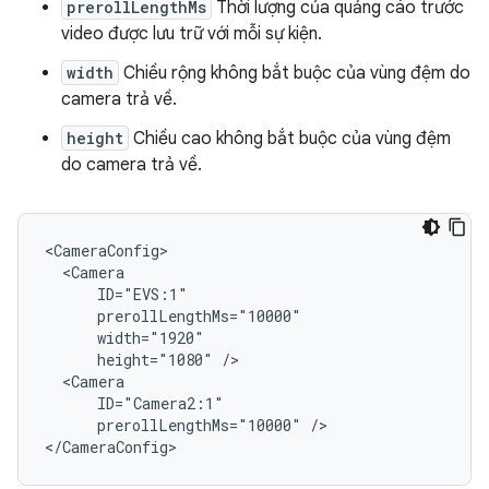
prerollLengthMs
Thời lượng của quảng cáo trước
video được lưu trữ với mỗi sự kiện.
width
Chiều rộng không bắt buộc của vùng đệm do
camera trả về.
height
Chiều cao không bắt buộc của vùng đệm
do camera trả về.
<CameraConfig>

  <Camera

      ID="EVS:1"

      prerollLengthMs="10000"

      width="1920"

      height="1080" />

  <Camera

      ID="Camera2:1"

      prerollLengthMs="10000" />
