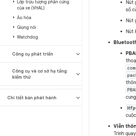
Lớp trừu tượng phần cứng
Nút 
của xe (VHAL)
số c
Ảo hóa
Nút 
Giọng nói
Nút 
Watchdog
Bluetoot
PBA
Công cụ phát triển
thoạ
com
Công cụ và cơ sở hạ tầng
pac
kiểm thử
thôn
PBA
cung
Chi tiết bản phát hành
Hfp
cuộc
Viễn thô
Trình quay