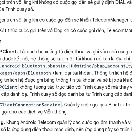
gọi trên vô lăng khi không có cuộc gọi đến sẽ gửi ý định DIAL v
ủa Trình quay số.
gọi trên vô lăng khi có cuộc gọi đến sẽ khiến TelecomManager tr
Kết thúc cuộc gọi trên vô lăng khi có cuộc gọi đến, TelecomMa
h
PClient.
Tải danh bạ xuống từ điện thoại và ghi vào nhà cung c
i được kết nối, hệ thống sẽ tạo một tài khoản có tên là địa ch
.android.bluetooth.pbapsink
(
@string/pbap_account_t
kages/apps/Bluetooth
) làm loại tài khoản. Thông tin liên hệ
g tin liên hệ được ghi bằng thông tin tài khoản và sẽ bị xoá khi đ
PClient
không tương tác trực tiếp với Trình quay số mà thay
 cấp danh bạ. Trình quay số đọc danh bạ từ Trình cung cấp dan
ClientConnectionService
.
Quản lý cuộc gọi qua Bluetooth
 gọi cho các dịch vụ Viễn thông.
ng.
Khung Android Telecom quản lý các cuộc gọi âm thanh và vide
 số là ứng dụng điện thoại mặc định, nên ứng dụng này sẽ triển