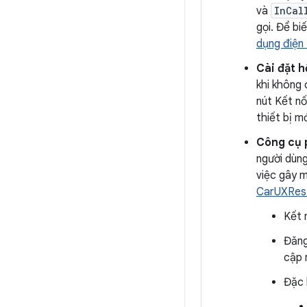
và
InCal
gọi. Để bi
dụng điện
Cài đặt h
khi không 
nút Kết nố
thiết bị m
Công cụ p
người dùng
việc gây m
CarUXRest
Kết 
Đăng
cập 
Đặc 