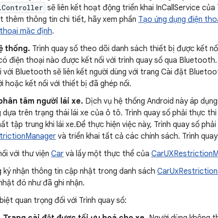
lController
sẽ liên kết hoạt động triển khai InCallService của
ết thêm thông tin chi tiết, hãy xem phần
Tạo ứng dụng điện tho
 thoại mặc định
.
ệ thống.
Trình quay số theo dõi danh sách thiết bị được kết nối
có điện thoại nào được kết nối với trình quay số qua Bluetooth
i với Bluetooth sẽ liên kết người dùng với trang Cài đặt Blueto
ới hoặc kết nối với thiết bị đã ghép nối.
hân tâm người lái xe.
Dịch vụ hệ thống Android này áp dụng
 dựa trên trạng thái lái xe của ô tô. Trình quay số phải thực th
ất tập trung khi lái xe.Để thực hiện việc này, Trình quay số phả
rictionManager
và triển khai tất cả các chính sách. Trình quay
nối với thư viện
Car
và lấy một thực thể của
CarUXRestriction
 ký nhận thông tin cập nhật trong danh sách
CarUxRestriction
nhật đó như đã ghi nhận.
biệt quan trọng đối với Trình quay số: