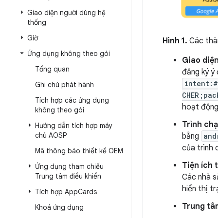
Giao diện người dùng hệ
thống
Giờ
Hình 1.
Các thàn
Ứng dụng không theo gói
Giao diệ
Tổng quan
đăng ký ý 
intent:#
Ghi chú phát hành
CHER;pac
Tích hợp các ứng dụng
hoạt động
không theo gói
Trình ch
Hướng dẫn tích hợp máy
chủ AOSP
bằng
and
của trình 
Mã thông báo thiết kế OEM
Tiện ích 
Ứng dụng tham chiếu
Trung tâm điều khiển
Các nhà sả
hiển thị t
Tích hợp App
Cards
Trung tâ
Khoá ứng dụng