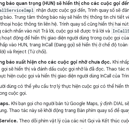
g báo quan trọng (HUN) sẽ hiển thị cho các cuộc gọi đến
allServiceImpl
nhận được cuộc gọi đến, Trình quay số sẽ đă
g báo. Trung tâm thông báo này sẽ hiển thị thông tin chi tiết 
 thoại hoặc thông tin liên hệ. Trình quay số cũng hiển thị hai nút
 cách nhấn vào nút Trả lời, cuộc gọi sẽ được trả lời và
InCall
 hoạt động để hiển thị giao diện người dùng trong cuộc gọi củ
nhấp vào HUN, trang InCall (Đang gọi) sẽ hiển thị ở chế độ toàn
lời) và Reject (Từ chối).
g báo xuất hiện cho các cuộc gọi nhỡ chưa đọc.
Khi nhấp
 gọi sẽ hiển thị và đánh dấu cuộc gọi nhỡ là đã đọc. Thao tác n
hực hiện cuộc gọi và hiển thị giao diện người dùng InCall của Trì
ời dùng có thể yêu cầu trợ lý thực hiện cuộc gọi có thể hiển th
ong cuộc gọi.
Maps.
Khi bạn gọi cho người bán từ Google Maps, ý định DIAL sẽ
ung. Thao tác này sẽ khởi động trang Bàn phím quay số để qua
Service.
Theo dõi phím vật lý của các nút Gọi và Kết thúc cuộc