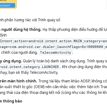
h phần tương tác với Trình quay số
n người dùng hệ thống.
Hạ thấp phương diện điều hướng để lưu
định
Intent;action=android.intent.action.MAIN;category=an
kage=com.android.car.dialer;launchFlags=0x10000000;
 chính của người dùng,
TelecomActivity
.
ạy ứng dụng.
Quản lý toàn bộ danh sách ứng dụng. Trình quay 
roid.intent.category.LAUNCHER
. Khi chọn ứng dụng điện t
chạy, bạn sẽ thấy TelecomActivity.
trên màn hình chính.
Trong tài liệu tham khảo AOSP, không có
n xuất thiết bị gốc (OEM) nên cân nhắc việc thêm tiện ích Tra
rạng thái của điện thoại đang kết nối (cũng như các thông tin kh
m thông báo