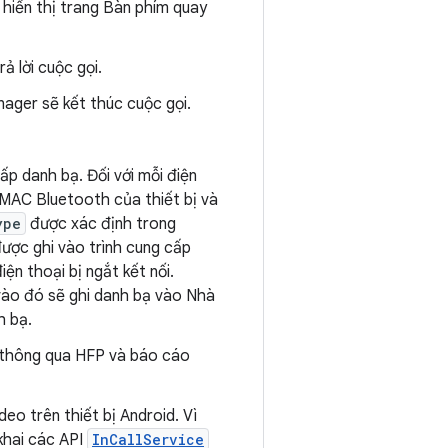
à hiển thị trang Bàn phím quay
ả lời cuộc gọi.
nager sẽ kết thúc cuộc gọi.
ấp danh bạ. Đối với mỗi điện
ỉ MAC Bluetooth của thiết bị và
ype
được xác định trong
 được ghi vào trình cung cấp
iện thoại bị ngắt kết nối.
 vào đó sẽ ghi danh bạ vào Nhà
h bạ.
 thông qua HFP và báo cáo
o trên thiết bị Android. Vì
 khai các API
InCallService