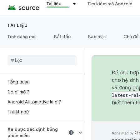
Tài liệu
Tìm kiếm mã Android
TÀI LIỆU
Tính năng mới
Bắt đầu
Bảo mật
Chủ đề 
Để phù hợp 
cho hệ sinh
Tổng quan
và đóng gó
Có gì mới?
latest-rel
Android Automotive là gì?
biết thêm th
Thuật ngữ
Xe được xác định bằng
phần mềm