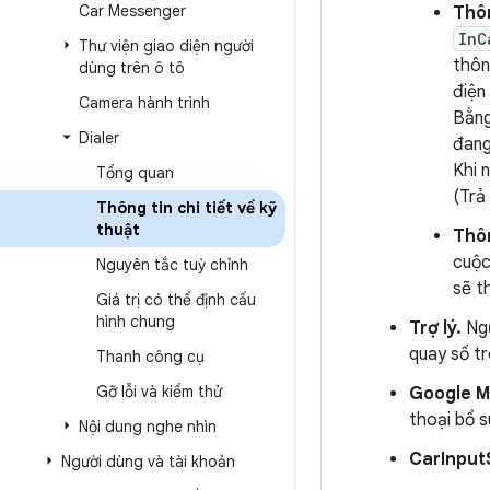
Car Messenger
Thôn
InC
Thư viện giao diện người
thôn
dùng trên ô tô
điện
Camera hành trình
Bằng
Dialer
đang
Khi 
Tổng quan
(Trả 
Thông tin chi tiết về kỹ
thuật
Thôn
cuộc
Nguyên tắc tuỳ chỉnh
sẽ t
Giá trị có thể định cấu
hình chung
Trợ lý.
Ngư
quay số tr
Thanh công cụ
Gỡ lỗi và kiểm thử
Google 
thoại bổ s
Nội dung nghe nhìn
CarInput
Người dùng và tài khoản