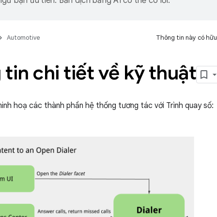
gữ bạn ưu tiên. Bản dịch bằng AI có thể có lỗi.
Automotive
Thông tin này có hữu
tin chi tiết về kỹ thuật
inh hoạ các thành phần hệ thống tương tác với Trình quay số: