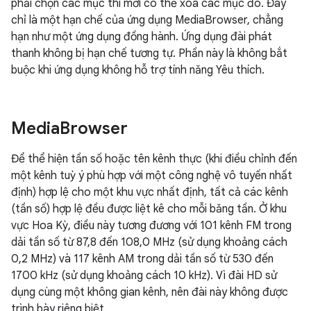
phải chọn các mục thì mới có thể xoá các mục đó. Đây
chỉ là một hạn chế của ứng dụng MediaBrowser, chẳng
hạn như một ứng dụng đồng hành. Ứng dụng đài phát
thanh không bị hạn chế tương tự. Phần này là không bắt
buộc khi ứng dụng không hỗ trợ tính năng Yêu thích.
Media
Browser
Để thể hiện tần số hoặc tên kênh thực (khi điều chỉnh đến
một kênh tuỳ ý phù hợp với một công nghệ vô tuyến nhất
định) hợp lệ cho một khu vực nhất định, tất cả các kênh
(tần số) hợp lệ đều được liệt kê cho mỗi băng tần. Ở khu
vực Hoa Kỳ, điều này tương đương với 101 kênh FM trong
dải tần số từ 87,8 đến 108,0 MHz (sử dụng khoảng cách
0,2 MHz) và 117 kênh AM trong dải tần số từ 530 đến
1700 kHz (sử dụng khoảng cách 10 kHz). Vì đài HD sử
dụng cùng một không gian kênh, nên đài này không được
trình bày riêng biệt.