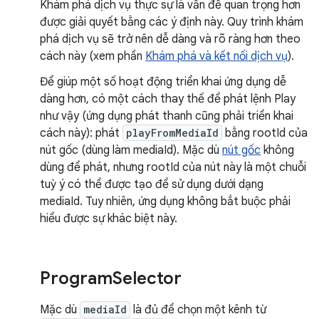
Khám phá dịch vụ thực sự là vấn đề quan trọng hơn
được giải quyết bằng các ý định này. Quy trình khám
phá dịch vụ sẽ trở nên dễ dàng và rõ ràng hơn theo
cách này (xem phần
Khám phá và kết nối dịch vụ
).
Để giúp một số hoạt động triển khai ứng dụng dễ
dàng hơn, có một cách thay thế để phát lệnh Play
như vậy (ứng dụng phát thanh cũng phải triển khai
cách này): phát
playFromMediaId
bằng rootId của
nút gốc (dùng làm mediaId). Mặc dù
nút gốc
không
dùng để phát, nhưng rootId của nút này là một chuỗi
tuỳ ý có thể được tạo để sử dụng dưới dạng
mediaId. Tuy nhiên, ứng dụng không bắt buộc phải
hiểu được sự khác biệt này.
Program
Selector
Mặc dù
mediaId
là đủ để chọn một kênh từ