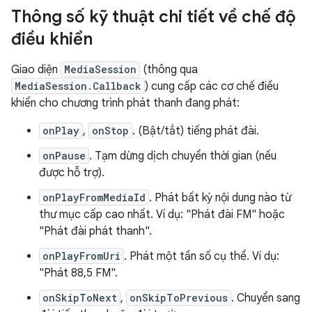
Thông số kỹ thuật chi tiết về chế độ
điều khiển
Giao diện
MediaSession
(thông qua
MediaSession.Callback
) cung cấp các cơ chế điều
khiển cho chương trình phát thanh đang phát:
onPlay
,
onStop
. (Bật/tắt) tiếng phát đài.
onPause
. Tạm dừng dịch chuyển thời gian (nếu
được hỗ trợ).
onPlayFromMediaId
. Phát bất kỳ nội dung nào từ
thư mục cấp cao nhất. Ví dụ: "Phát đài FM" hoặc
"Phát đài phát thanh".
onPlayFromUri
. Phát một tần số cụ thể. Ví dụ:
"Phát 88,5 FM".
onSkipToNext
,
onSkipToPrevious
. Chuyển sang