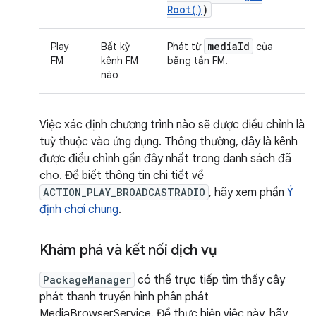
Root(
)
)
media
Id
Play
Bất kỳ
Phát từ
của
FM
kênh FM
băng tần FM.
nào
Việc xác định chương trình nào sẽ được điều chỉnh là
tuỳ thuộc vào ứng dụng. Thông thường, đây là kênh
được điều chỉnh gần đây nhất trong danh sách đã
cho. Để biết thông tin chi tiết về
ACTION_PLAY_BROADCASTRADIO
, hãy xem phần
Ý
định chơi chung
.
Khám phá và kết nối dịch vụ
PackageManager
có thể trực tiếp tìm thấy cây
phát thanh truyền hình phân phát
MediaBrowserService. Để thực hiện việc này, hãy