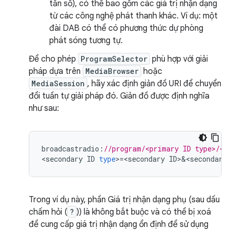
tần số), có thể bao gồm các giá trị nhận dạng
từ các công nghệ phát thanh khác. Ví dụ: một
đài DAB có thể có phương thức dự phòng
phát sóng tương tự.
Để cho phép
ProgramSelector
phù hợp với giải
pháp dựa trên
MediaBrowser
hoặc
MediaSession
, hãy xác định giản đồ URI để chuyển
đổi tuần tự giải pháp đó. Giản đồ được định nghĩa
như sau:
broadcastradio
:
//program/<primary ID type>/<p
<
secondary
ID
type
>
=
<
secondary
ID
>
&
<
secondary
Trong ví dụ này, phần Giá trị nhận dạng phụ (sau dấu
chấm hỏi (
?
)) là không bắt buộc và có thể bị xoá
để cung cấp giá trị nhận dạng ổn định để sử dụng