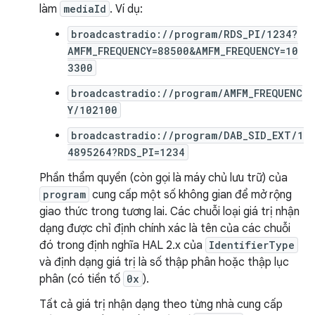
làm
mediaId
. Ví dụ:
broadcastradio://program/RDS_PI/1234?
AMFM_FREQUENCY=88500&AMFM_FREQUENCY=10
3300
broadcastradio://program/AMFM_FREQUENC
Y/102100
broadcastradio://program/DAB_SID_EXT/1
4895264?RDS_PI=1234
Phần thẩm quyền (còn gọi là máy chủ lưu trữ) của
program
cung cấp một số không gian để mở rộng
giao thức trong tương lai. Các chuỗi loại giá trị nhận
dạng được chỉ định chính xác là tên của các chuỗi
đó trong định nghĩa HAL 2.x của
IdentifierType
và định dạng giá trị là số thập phân hoặc thập lục
phân (có tiền tố
0x
).
Tất cả giá trị nhận dạng theo từng nhà cung cấp