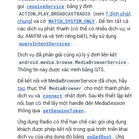
gọi
resolveService
bằng ý định
ACTION_PLAY_BROADCASTRADIO
(xem
Ý định phát
chung
) và cờ
MATCH_SYSTEM_ONLY
. Để tìm tất cả
các dịch vụ phát thanh (có thể có nhiều dịch vụ; ví
dụ: AM/FM và vệ tinh riêng biệt), hãy sử dụng
queryIntentServices
.
Dịch vụ đã phân giải cũng xử lý ý định liên kết
android.media.browse.MediaBrowserService
.
Thông tin này được xác minh bằng GTS.
Để kết nối với MediaBrowserService đã chọn, hãy
tạo
thực thể
MediaBrowser
cho một thành phần
dịch vụ và
connect
nhất định. Sau khi thiết lập kết
nối, bạn có thể lấy một handle đến MediaSession
thông qua
getSessionToken
.
Ứng dụng Radio có thể hạn chế các gói ứng dụng
khách được phép kết nối trong quá trình triển khai
dịch vụ của ứng dụng đó bằng
onGetRoot
. Ứng