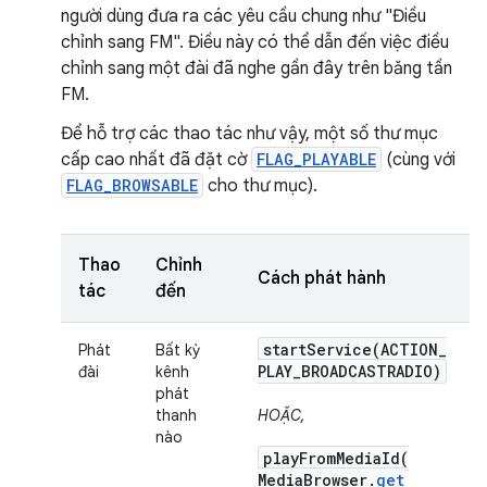
người dùng đưa ra các yêu cầu chung như "Điều
chỉnh sang FM". Điều này có thể dẫn đến việc điều
chỉnh sang một đài đã nghe gần đây trên băng tần
FM.
Để hỗ trợ các thao tác như vậy, một số thư mục
cấp cao nhất đã đặt cờ
FLAG_PLAYABLE
(cùng với
FLAG_BROWSABLE
cho thư mục).
Thao
Chỉnh
Cách phát hành
tác
đến
startService(
ACTION
_
Phát
Bất kỳ
PLAY
_
BROADCASTRADIO)
đài
kênh
phát
thanh
HOẶC,
nào
playFromMediaId(
Media
Browser
.
get