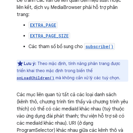
Để tránh các vấn đề liên quan đến hiệu suất hoặc
liên kết, dịch vụ MediaBrowser phải hỗ trợ phân
trang:
EXTRA_PAGE
EXTRA_PAGE_SIZE
Các tham số bổ sung cho
subscribe()
Lưu ý:
Theo mặc định, tính năng phân trang được
triển khai theo mặc định trong biến thể
mà không cần xử lý các tuỳ chọn.
onLoadChildren()
Các mục liên quan từ tất cả các loại danh sách
(kênh thô, chương trình tìm thấy và chương trình yêu
thích) có thể có các mediaId khác nhau (tuỳ thuộc
vào ứng dụng đài phát thanh; thư viện hỗ trợ sẽ có
các mediaId khác nhau). URI (ở dạng
ProgramSelector) khác nhau giữa các kênh thô và