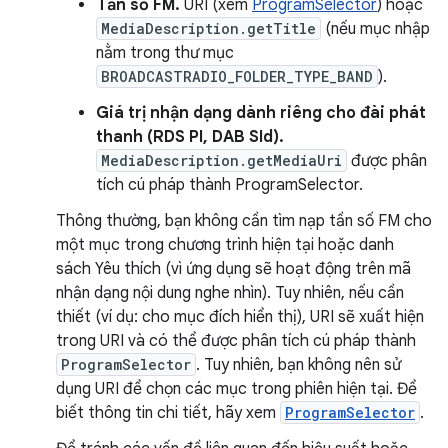
Tần số FM.
URI (xem
ProgramSelector
) hoặc
MediaDescription.getTitle
(nếu mục nhập
nằm trong thư mục
BROADCASTRADIO_FOLDER_TYPE_BAND
).
Giá trị nhận dạng dành riêng cho đài phát
thanh (RDS PI, DAB SId).
MediaDescription.getMediaUri
được phân
tích cú pháp thành ProgramSelector.
Thông thường, bạn không cần tìm nạp tần số FM cho
một mục trong chương trình hiện tại hoặc danh
sách Yêu thích (vì ứng dụng sẽ hoạt động trên mã
nhận dạng nội dung nghe nhìn). Tuy nhiên, nếu cần
thiết (ví dụ: cho mục đích hiển thị), URI sẽ xuất hiện
trong URI và có thể được phân tích cú pháp thành
ProgramSelector
. Tuy nhiên, bạn không nên sử
dụng URI để chọn các mục trong phiên hiện tại. Để
biết thông tin chi tiết, hãy xem
ProgramSelector
.