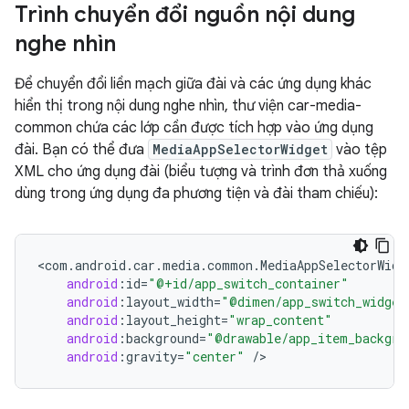
Trình chuyển đổi nguồn nội dung
nghe nhìn
Để chuyển đổi liền mạch giữa đài và các ứng dụng khác
hiển thị trong nội dung nghe nhìn, thư viện car-media-
common chứa các lớp cần được tích hợp vào ứng dụng
đài. Bạn có thể đưa
MediaAppSelectorWidget
vào tệp
XML cho ứng dụng đài (biểu tượng và trình đơn thả xuống
dùng trong ứng dụng đa phương tiện và đài tham chiếu):
<
com
.
android
.
car
.
media
.
common
.
MediaAppSelectorWidg
android
:
id
=
"@+id/app_switch_container"
android
:
layout_width
=
"@dimen/app_switch_widget
android
:
layout_height
=
"wrap_content"
android
:
background
=
"@drawable/app_item_backgro
android
:
gravity
=
"center"
/
>