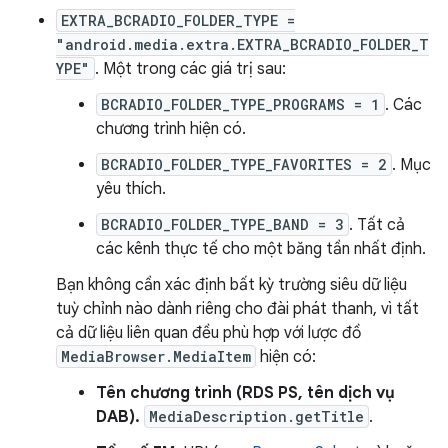
EXTRA_BCRADIO_FOLDER_TYPE =
"android.media.extra.EXTRA_BCRADIO_FOLDER_T
YPE"
. Một trong các giá trị sau:
BCRADIO_FOLDER_TYPE_PROGRAMS = 1
. Các
chương trình hiện có.
BCRADIO_FOLDER_TYPE_FAVORITES = 2
. Mục
yêu thích.
BCRADIO_FOLDER_TYPE_BAND = 3
. Tất cả
các kênh thực tế cho một băng tần nhất định.
Bạn không cần xác định bất kỳ trường siêu dữ liệu
tuỳ chỉnh nào dành riêng cho đài phát thanh, vì tất
cả dữ liệu liên quan đều phù hợp với lược đồ
MediaBrowser.MediaItem
hiện có:
Tên chương trình (RDS PS, tên dịch vụ
DAB).
MediaDescription.getTitle
.