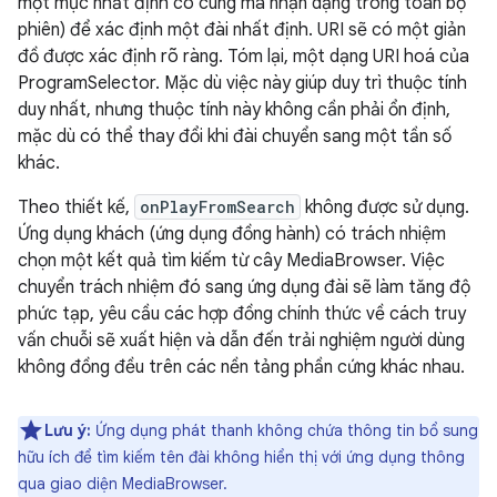
một mục nhất định có cùng mã nhận dạng trong toàn bộ
phiên) để xác định một đài nhất định. URI sẽ có một giản
đồ được xác định rõ ràng. Tóm lại, một dạng URI hoá của
ProgramSelector. Mặc dù việc này giúp duy trì thuộc tính
duy nhất, nhưng thuộc tính này không cần phải ổn định,
mặc dù có thể thay đổi khi đài chuyển sang một tần số
khác.
Theo thiết kế,
onPlayFromSearch
không được sử dụng.
Ứng dụng khách (ứng dụng đồng hành) có trách nhiệm
chọn một kết quả tìm kiếm từ cây MediaBrowser. Việc
chuyển trách nhiệm đó sang ứng dụng đài sẽ làm tăng độ
phức tạp, yêu cầu các hợp đồng chính thức về cách truy
vấn chuỗi sẽ xuất hiện và dẫn đến trải nghiệm người dùng
không đồng đều trên các nền tảng phần cứng khác nhau.
Lưu ý:
Ứng dụng phát thanh không chứa thông tin bổ sung
hữu ích để tìm kiếm tên đài không hiển thị với ứng dụng thông
qua giao diện MediaBrowser.