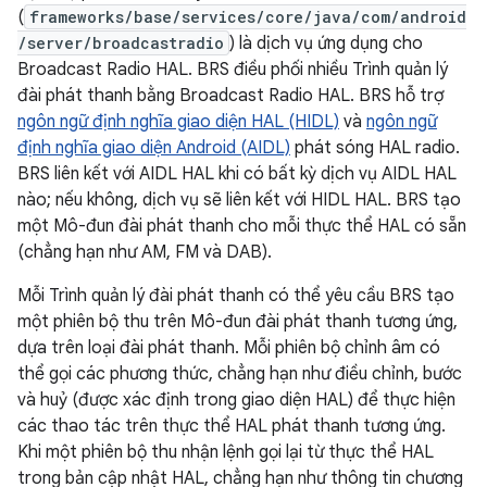
(
frameworks/base/services/core/java/com/android
/server/broadcastradio
) là dịch vụ ứng dụng cho
Broadcast Radio HAL. BRS điều phối nhiều Trình quản lý
đài phát thanh bằng Broadcast Radio HAL. BRS hỗ trợ
ngôn ngữ định nghĩa giao diện HAL (HIDL)
và
ngôn ngữ
định nghĩa giao diện Android (AIDL)
phát sóng HAL radio.
BRS liên kết với AIDL HAL khi có bất kỳ dịch vụ AIDL HAL
nào; nếu không, dịch vụ sẽ liên kết với HIDL HAL. BRS tạo
một Mô-đun đài phát thanh cho mỗi thực thể HAL có sẵn
(chẳng hạn như AM, FM và DAB).
Mỗi Trình quản lý đài phát thanh có thể yêu cầu BRS tạo
một phiên bộ thu trên Mô-đun đài phát thanh tương ứng,
dựa trên loại đài phát thanh. Mỗi phiên bộ chỉnh âm có
thể gọi các phương thức, chẳng hạn như điều chỉnh, bước
và huỷ (được xác định trong giao diện HAL) để thực hiện
các thao tác trên thực thể HAL phát thanh tương ứng.
Khi một phiên bộ thu nhận lệnh gọi lại từ thực thể HAL
trong bản cập nhật HAL, chẳng hạn như thông tin chương