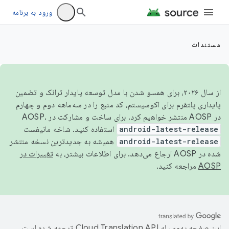
ورود به برنامه
مستندات
از سال ۲۰۲۶، برای همسو شدن با مدل توسعه پایدار ترانک و تضمین
پایداری پلتفرم برای اکوسیستم، کد منبع را در سه‌ماهه دوم و چهارم
در AOSP منتشر خواهیم کرد. برای ساخت و مشارکت در AOSP،
android-latest-release
استفاده کنید. شاخه مانیفست
android-latest-release
همیشه به جدیدترین نسخه منتشر
شده در AOSP ارجاع می‌دهد. برای اطلاعات بیشتر، به
تغییرات در
AOSP
مراجعه کنید.
این صفحه به‌وسیله
ترجمه شده است.