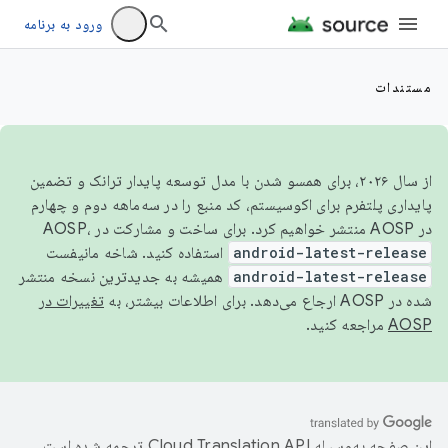
ورود به برنامه
مستندات
از سال ۲۰۲۶، برای همسو شدن با مدل توسعه پایدار ترانک و تضمین
پایداری پلتفرم برای اکوسیستم، کد منبع را در سه‌ماهه دوم و چهارم
در AOSP منتشر خواهیم کرد. برای ساخت و مشارکت در AOSP،
android-latest-release
استفاده کنید. شاخه مانیفست
android-latest-release
همیشه به جدیدترین نسخه منتشر
شده در AOSP ارجاع می‌دهد. برای اطلاعات بیشتر، به
تغییرات در
AOSP
مراجعه کنید.
این صفحه به‌وسیله
ترجمه شده است.