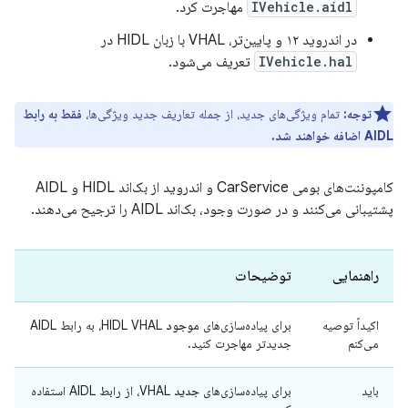
IVehicle.aidl
مهاجرت کرد.
در اندروید ۱۲ و پایین‌تر، VHAL با زبان HIDL در
IVehicle.hal
تعریف می‌شود.
توجه:
تمام ویژگی‌های جدید، از جمله تعاریف جدید ویژگی‌ها،
فقط به رابط
AIDL اضافه خواهند شد.
کامپوننت‌های بومی CarService و اندروید از بک‌اند HIDL و AIDL
پشتیبانی می‌کنند و در صورت وجود، بک‌اند AIDL را ترجیح می‌دهند.
راهنمایی
توضیحات
اکیداً توصیه
برای پیاده‌سازی‌های
موجود
HIDL VHAL، به رابط AIDL
می‌کنم
جدیدتر مهاجرت کنید.
باید
برای پیاده‌سازی‌های
جدید
VHAL، از رابط AIDL استفاده