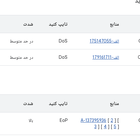
ید
منابع
تایپ کنید
شدت
الف-175147055
DoS
در حد متوسط
الف-179161711
DoS
در حد متوسط
منابع
تایپ کنید
شدت
] [
2
[
A-137395936
EoP
بالا
3
] [
4
] [
5
]