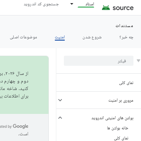
اسناد
جستجوی کد اندروید
مستندات
چه خبر؟
شروع شدن
امنیت
موضوعات اصلی
از 
دوم و چهارم در AOSP منتشر خواهیم کرد. برای ساخت و مشارکت در 
نمای کلی
کنید. شاخه ما
برای اطلاعات ب
مروری بر امنیت
بولتن های امنیتی اندروید
خانه بولتن ها
است.
نمای کلی