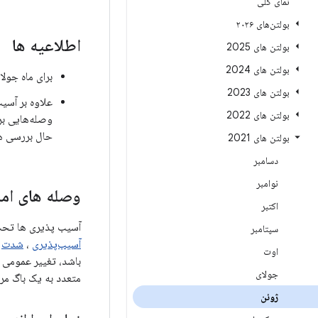
نمای کلی
بولتن‌های ۲۰۲۶
اطلاعیه ها
بولتن های 2025
بولتن های 2024
برای ماه جولای، بولت
بولتن های 2023
بولتن های 2022
وصله‌هایی بر
حال بررسی هس
بولتن های 2021
دسامبر
نوامبر
وصله های امن
اکتبر
آسیب پذیری ها تحت مؤل
سپتامبر
آسیب‌پذیری
،
شدت
اوت
جولای
متعدد به یک باگ مر
ژوئن