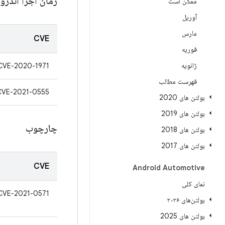
زمان اجرا اندرو
ممکن است
آوریل
مارس
CVE
فوریه
ژانویه
CVE-2020-1971
فهرست مطالب
CVE-2021-0555
بولتن های 2020
بولتن های 2019
چارچوب
بولتن های 2018
بولتن های 2017
CVE
Android Automotive
نمای کلی
CVE-2021-0571
بولتن‌های ۲۰۲۶
بولتن های 2025