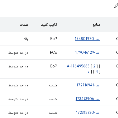
ای
منابع
تایپ کنید
شدت
الف-174801970
EoP
بالا
الف-179046129
RCE
در حد متوسط
] [
2
[
A-176495665
EoP
در حد متوسط
3
] [
4
]
الف-172716941
شناسه
در حد متوسط
الف-173473906
شناسه
در حد متوسط
الف-172312730
شناسه
در حد متوسط