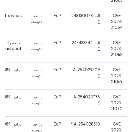
21063
CVE-
الف-243130078
EoP
در حد
rild_exynos
2023-
*
متوسط
21064
CVE-
الف-243433344
EoP
در حد
صفحه راه اندا
2023-
*
متوسط
Fastboot
21068
CVE-
A-254029309
EoP
در حد
درایور bcm4389
2023-
*
متوسط
21069
CVE-
A-254028776
EoP
در حد
درایور bcm4389
2023-
*
متوسط
21070
CVE-
A-254028518
*
EoP
در حد
درایور bcm4389
2023-
متوسط