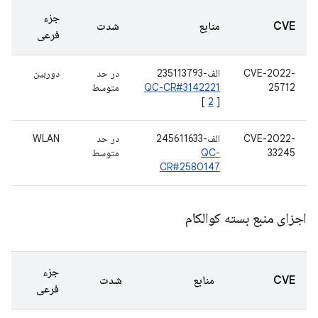
جزء
CVE
منابع
شدت
فرعی
CVE-2022-
الف-235113793
در حد
دوربین
25712
QC-CR#3142221
متوسط
[
2
]
CVE-2022-
الف-245611633
در حد
WLAN
33245
QC-
متوسط
CR#2580147
اجزای منبع بسته کوالکام
جزء
CVE
منابع
شدت
فرعی