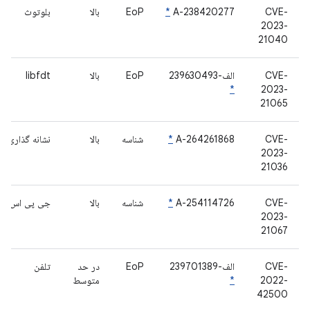
CVE-
A-238420277
*
EoP
بالا
بلوتوث
2023-
21040
CVE-
الف-239630493
EoP
بالا
libfdt
*
2023-
21065
CVE-
A-264261868
*
شناسه
بالا
نشانه گذاری
2023-
21036
CVE-
A-254114726
*
شناسه
بالا
جی پی اس
2023-
21067
CVE-
الف-239701389
EoP
در حد
تلفن
2022-
*
متوسط
42500