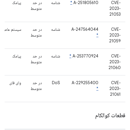
CVE-
A-251805610
*
شناسه
در حد
پیامک
2023-
متوسط
21053
CVE-
A-247564044
شناسه
در حد
سیستم عامل س
2023-
*
متوسط
21059
CVE-
A-253770924
*
شناسه
در حد
پیامک
2023-
متوسط
21060
CVE-
A-229255400
DoS
در حد
وای فای
2023-
*
متوسط
21061
قطعات کوالکام