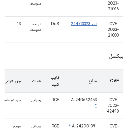
2023-
متوسط
21016
CVE-
الف-244713323
DoS
در حد
13
2023-
متوسط
21033
پیکسل
تایپ
CVE
منابع
شدت
جزء فرعی
کنید
CVE-
A-240662453
RCE
بحرانی
سیستم عامل س
*
2022-
42498
CVE-
A-242001391
*
RCE
بحرانی
مودم