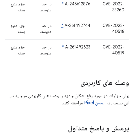
CVE-2022-
A-245612876
*
در حد
جزء منبع
33260
متوسط
بسته
CVE-2022-
A-261492744
*
در حد
جزء منبع
40518
متوسط
بسته
CVE-2022-
A-261492623
*
در حد
جزء منبع
40519
متوسط
بسته
وصله های کاربردی
برای جزئیات در مورد رفع اشکال جدید و وصله‌های کاربردی موجود در
این نسخه، به
انجمن Pixel
مراجعه کنید.
پرسش و پاسخ متداول