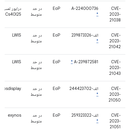
CVE-
A-224000736
EoP
در حد
درایور لمسی
2023-
*
متوسط
Cs40l25
21038
CVE-
الف-239873326
EoP
در حد
LWIS
2023-
*
متوسط
21042
CVE-
A-239872581
*
EoP
در حد
LWIS
2023-
متوسط
21043
CVE-
الف-244423702
EoP
در حد
ynosdisplay
2023-
*
متوسط
21050
CVE-
الف-259323322
EoP
در حد
exynos
2023-
*
متوسط
21051