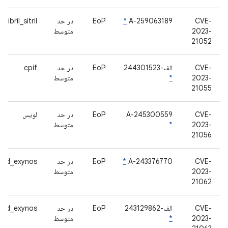
CVE-
A-259063189
*
EoP
در حد
libril_sitril
2023-
متوسط
21052
CVE-
الف-244301523
EoP
در حد
cpif
2023-
*
متوسط
21055
CVE-
A-245300559
EoP
در حد
لویس
2023-
*
متوسط
21056
CVE-
A-243376770
*
EoP
در حد
rild_exynos
2023-
متوسط
21062
CVE-
الف-243129862
EoP
در حد
rild_exynos
2023-
*
متوسط