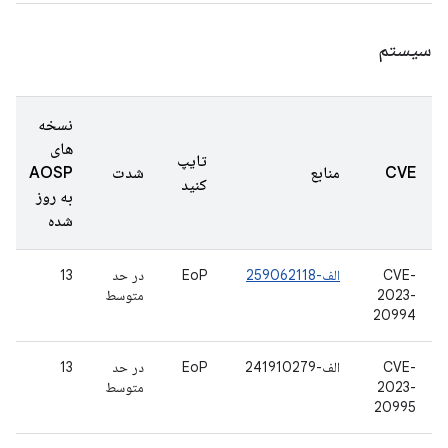
سیستم
نسخه
های
تایپ
CVE
منابع
شدت
AOSP
کنید
به روز
شده
CVE-
الف-259062118
EoP
در حد
13
2023-
متوسط
20994
CVE-
الف-241910279
EoP
در حد
13
2023-
متوسط
20995