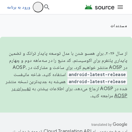
ورود به برنامه
مستندات
از سال ۲۰۲۶، برای همسو شدن با مدل توسعه پایدار ترانک و تضمین
پایداری پلتفرم برای اکوسیستم، کد منبع را در سه‌ماهه دوم و چهارم
در AOSP منتشر خواهیم کرد. برای ساخت و مشارکت در AOSP،
android-latest-release
استفاده کنید. شاخه مانیفست
android-latest-release
همیشه به جدیدترین نسخه منتشر
شده در AOSP ارجاع می‌دهد. برای اطلاعات بیشتر، به
تغییرات در
AOSP
مراجعه کنید.
این صفحه به‌وسیله
ترجمه شده است.