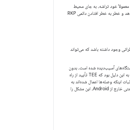
عمولاً خود تراشه، به جای محیط
اجرای مورد اعتماد (TEE) RKP را افزایش می دهد. این امر سطح حمله را تا حد زیادی کاهش می دهد و خطر به خطر افتادن دائمی RKP
ه دستگاه‌ها فراهم می‌کند، حتی اگر در TEE یا بوت‌لودر خطراتی وجود داشته باشد که می‌تواند
ستگاه‌های آسیب‌دیده شده است، بدون
اینکه مسیری برای بازیابی اعتماد وجود داشته باشد، حتی اگر آسیب‌پذیری‌ها اصلاح شده باشند. این به این دلیل بود که TEE تأیید از راه
بات اینکه وصله‌ها اعمال شده‌اند به
یک طرف راه دور غیرممکن می‌شد. DICE با فعال کردن تأیید از راه دور وضعیت فعلی سفت‌افزار، حتی خارج از Android، این مشکل را