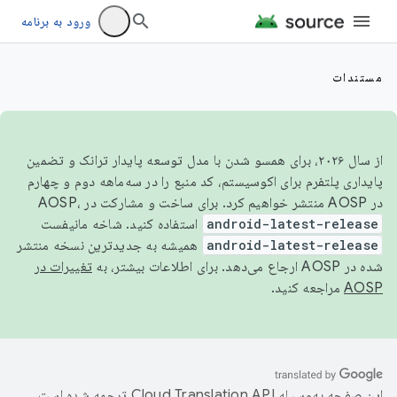
ورود به برنامه
مستندات
از سال ۲۰۲۶، برای همسو شدن با مدل توسعه پایدار ترانک و تضمین
پایداری پلتفرم برای اکوسیستم، کد منبع را در سه‌ماهه دوم و چهارم
در AOSP منتشر خواهیم کرد. برای ساخت و مشارکت در AOSP،
android-latest-release
استفاده کنید. شاخه مانیفست
android-latest-release
همیشه به جدیدترین نسخه منتشر
شده در AOSP ارجاع می‌دهد. برای اطلاعات بیشتر، به
تغییرات در
AOSP
مراجعه کنید.
این صفحه به‌وسیله
ترجمه شده است.