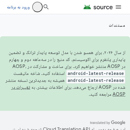
ورود به برنامه
مستندات
از سال ۲۰۲۶، برای همسو شدن با مدل توسعه پایدار ترانک و تضمین
پایداری پلتفرم برای اکوسیستم، کد منبع را در سه‌ماهه دوم و چهارم
در AOSP منتشر خواهیم کرد. برای ساخت و مشارکت در AOSP،
android-latest-release
استفاده کنید. شاخه مانیفست
android-latest-release
همیشه به جدیدترین نسخه منتشر
شده در AOSP ارجاع می‌دهد. برای اطلاعات بیشتر، به
تغییرات در
AOSP
مراجعه کنید.
این صفحه به‌وسیله
ترجمه شده است.