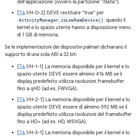
dell'applicazione (ovvero la partizione "/data").
[
7.6
.1/H-0-2] DEVE restituire "true" per
ActivityManager.isLowRamDevice()
quando il
kernel e lo spazio utente hanno a disposizione meno
di 1 GB di memoria.
Se le implementazioni dei dispositivi palmari dichiarano il
supporto di una sola ABI a 32 bit:
[
7.6
.1/H-1-1] La memoria disponibile per il kernel e lo
spazio utente DEVE essere almeno 416 MB se il
display predefinito utilizza risoluzioni framebuffer
fino a qHD (ad es. FWVGA).
[
7.6
.1/H-2-1] La memoria disponibile per il kernel e lo
spazio utente DEVE essere di almeno 592 MB se il
display predefinito utilizza risoluzioni del framebuffer
fino a HD+ (ad es. HD, WSVGA).
[
7.6
.1/H-3-1] La memoria disponibile per il kernel e lo