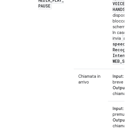
MEDIA
_
PLAY
_
VOICE
_
PAUSE
HANDS
_
disposit
bloccato
schermo
In caso 
an
invia
speech
Recogn
Intent
WEB
_
SE
Chiamata in
Input
: p
arrivo
breve
Output
:
chiamat
Input
: ti
premuto
Output
:
chiamat