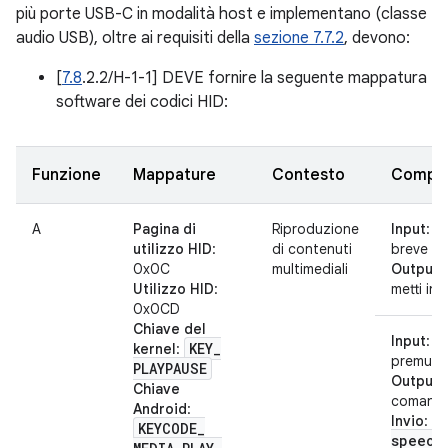
più porte USB-C in modalità host e implementano (classe
audio USB), oltre ai requisiti della
sezione 7.7.2
, devono:
[
7.8
.2.2/H-1-1] DEVE fornire la seguente mappatura
software dei codici HID:
Funzione
Mappature
Contesto
Compo
A
Pagina di
Riproduzione
Input
: p
utilizzo HID
:
di contenuti
breve
0x0C
multimediali
Output
:
Utilizzo HID
:
metti in
0x0CD
Chiave del
Input
: ti
KEY
_
kernel
:
premuto
PLAYPAUSE
Output
:
Chiave
comando
Android
:
a
Invio
:
KEYCODE
_
speech