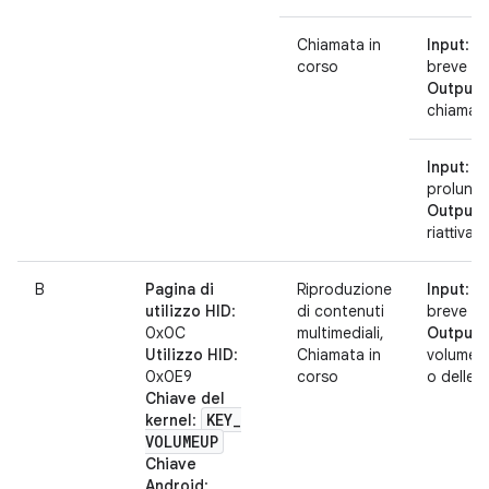
Chiamata in
Input
: p
corso
breve
Output
:
chiamat
Input
: p
prolung
Output
:
riattiva 
B
Pagina di
Riproduzione
Input
: p
utilizzo HID
:
di contenuti
breve o 
0x0C
multimediali,
Output
:
Utilizzo HID
:
Chiamata in
volume d
0x0E9
corso
o delle c
Chiave del
KEY
_
kernel
:
VOLUMEUP
Chiave
Android
: