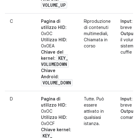
VOLUME
_
UP
C
Pagina di
Riproduzione
Input
: p
utilizzo HID
:
di contenuti
breve o 
0x0C
multimediali,
Output
:
Utilizzo HID
:
Chiamata in
il volume
0x0EA
corso
sistema 
Chiave del
cuffie
KEY
_
kernel
:
VOLUMEDOWN
Chiave
Android
:
VOLUME
_
DOWN
D
Pagina di
Tutte. Può
Input
: p
utilizzo HID
:
essere
breve o 
0x0C
attivato in
Output
:
Utilizzo HID
:
qualsiasi
comando
0x0CF
istanza.
Chiave kernel
:
KEY
_