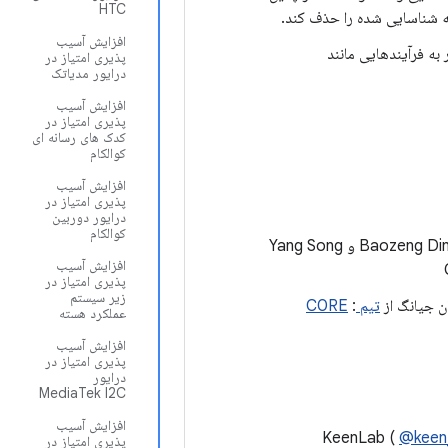
HTC
افزایش آسیب
سانه‌ها را به‌طور خودکار به فرآیندهایی مانند
پذیری امتیاز در
درایور مدیاتک
افزایش آسیب
پذیری امتیاز در
کدک های رسانه ای
کوالکام
افزایش آسیب
پذیری امتیاز در
درایور دوربین
کوالکام
Baozeng Ding، Chengming Yang، Peng Xiao، Ning You، Yang Dong، Chao Yang، Yi Zhang و Yang Song
افزایش آسیب
پذیری امتیاز در
زیر سیستم
ن جیانگ از
تیم C0RE
:
عملکرد هسته
افزایش آسیب
پذیری امتیاز در
درایور
MediaTek I2C
افزایش آسیب
@keen
پذیری امتیاز در