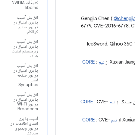
کتابخانه NVIDIA
libomx
افزایش آسیب
Gengjia Chen (
@chengji
پذیری امتیاز در
6779, CVE-2016-6778, 
درایور صدای
کوالکام
افزایش آسیب
IceSword، Qihoo 360 Tech-
پذیری امتیاز در
زیرسیستم امنیت
هسته
تیم C0RE
:
افزایش آسیب
پذیری امتیاز در
درایور صفحه
لمسی
Synaptics
افزایش آسیب
پذیری امتیاز در
ن جیانگ از
تیم C0RE
: CVE-
درایور Wi-Fi
Broadcom
آسیب پذیری
تیم C0RE
: CVE-
افشای اطلاعات در
درایور ویدیوی
مدیاتک