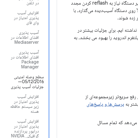
فعال کند، که منجر به احتمال به خطر افتادن دستگاه دائمی محلی می‌شود، که ممکن است برای تعمیر دستگاه نیاز به reflash کردن مجدد
در تلفن
 روی دستگاه آسیب‌دیده می‌گذارد، با
افزایش آسیب
 زده شوند.
پذیری امتیاز در
وای فای
داشته ایم. برای جزئیات بیشتر در
آسیب پذیری
تفرم اندروید را بهبود می بخشد، به
افشای اطلاعات در
Mediaserver
آسیب پذیری
افشای اطلاعات در
Package
Manager
سطح وصله امنیتی
05/12/2016—
جزئیات آسیب پذیری
ت تا به شرکای Android انعطاف‌پذیری برای رفع سریع‌تر زیرمجموعه‌ای از
افزایش آسیب
پذیری امتیاز در
پرسش‌ها و پاسخ‌های
زیر سیستم حافظه
هسته
افزایش آسیب
ی‌دهد که تمام مسائل
پذیری امتیاز در
درایور پردازنده
گرافیکی NVIDIA