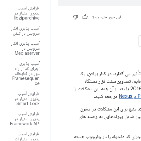
افزایش آسیب
پذیری امتیاز در
این مرور مفید بود؟
libziparchive
آسیب پذیری انکار
سرویس در تلفن
آسیب پذیری انکار
سرویس در
Mediaserver
آسیب پذیری
اجرای کد از راه
ثیر می گذارد. در کنار بولتن، یک
دور در کتابخانه
Framesequen
ی Google از طریق به‌روزرسانی خارج از هوا (OTA) منتشر کرده‌ایم. تصاویر سفت‌افزار دستگاه
ce
منتشر شده است. سطوح وصله امنیتی 05 دسامبر 2016 یا بعد از آن همه این مشکلات را
افزایش آسیب
مراجعه کنید.
پذیری امتیاز در
Smart Lock
. وصله کد منبع برای این مشکلات در مخزن
افزایش آسیب
ن بولتن همچنین شامل پیوندهایی به وصله های
پذیری امتیاز در
Framework API
افزایش آسیب
جرای کد دلخواه را در چارچوب هسته
پذیری امتیازات