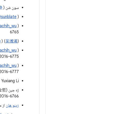
سون شن (
tongshen
) از Alibaba Inc.: CVE-2016-6773
sunblate
)، و Xuxian Jiang از
achih_wu
6765
) از
吴潍浠
) (
u
)، و Xuxian Jiang از
achih_wu
2016-6775
)، و Xuxian Jiang از
achih_wu
2016-6777
Yuxiang Li از بخش پلت فرم امنیتی Tencent: CVE-2016-6771
2016-6766
زینو هان
از مرک