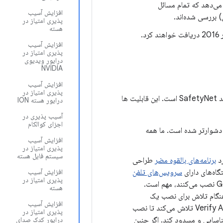
ی‌دهد که تمام مسائل
افزایش آسیب
پذیری امتیاز در
هسته
افزایش آسیب
پذیری امتیاز در
درایور ویدیوی
NVIDIA
افزایش آسیب
پذیری امتیاز در
و محافظت‌های سرویس، مانند SafetyNet است. این قابلیت ها
درایور هسته ION
آسیب پذیری در
اجزای کوالکام
د دشوارتر شده است. ما همه
افزایش آسیب
پذیری امتیاز در
سیستم فایل هسته
رد
برنامه‌های بالقوه مضر
طراحی
گاه‌های دارای
سرویس‌های تلفن
افزایش آسیب
پذیری امتیاز در
فعال است و به ویژه برای کاربرانی که برنامه‌هایی را از خارج از Google Play نصب می‌کنند، مهم است.
هسته
Google ممنوع هستند، اما Verify Apps به کاربران هنگام تلاش برای نصب یک
افزایش آسیب
برنامه روت شناسایی شده هشدار می دهد - مهم نیست از کجا آمده است. علاوه بر این، Verify Apps تلاش می‌کند تا نصب
پذیری امتیاز در
ناسایی و مسدود کند. اگر چنین
درایور کدک صدای