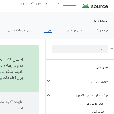
اسناد
جستجوی کد اندروید
مستندات
چه خبر؟
شروع شدن
امنیت
موضوعات اصلی
از 
دوم و چهارم در AOSP منتشر خواهیم کرد. برای ساخت و مشارکت در 
نمای کلی
کنید. شاخه ما
برای اطلاعات ب
مروری بر امنیت
بولتن های امنیتی اندروید
خانه بولتن ها
است.
نمای کلی