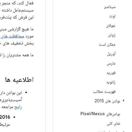
سپتامبر
سیستم‌عامل داشته ب
اوت
این فرض که پلت‌فرم
جولای
ما هیچ گزارشی مبنی 
ژوئن
مورد
محافظت های پل
بخش تخفیف های خدمات 
ممکن است
آوریل
ما همه مشتریان را ت
مارس
فوریه
اطلاعیه ها
ژانویه
فهرست مطالب
آسیب‌پذیری‌ها را که در همه دست
بولتن های 2015
رایج
مراجعه ک
بولتن‌های Pixel
Nexus
/
/2016
نمای کلی
مرتبط با 01/12/2016 (و تمام رشته‌های سطح وصله ام