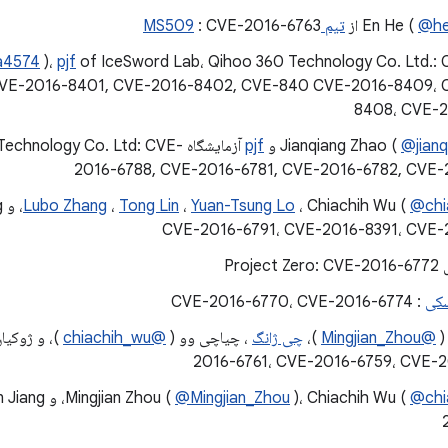
@he
En He (
تیم MS509
: CVE-2016-6763
a4574
)،
pjf
of IceSword Lab، Qihoo 360 Technology Co. Ltd.:
CVE-2016-8401, CVE-2016-8402, CVE-840 CVE-2016-8409، 
8408، CVE-
@jian
Jianqiang Zhao (
pjf
آزمایشگاه nology Co. Ltd: CVE
2016-6788, CVE-2016-6781, CVE-2016-6782, CVE-
Lubo Zhang
،
Tong Lin
،
Yuan-Tsung Lo
، Chiachih Wu (
@chi
CVE-2016-6791، CVE-2016-8391، CVE-
Proj
سکی
: CVE-2016-6770، CVE-2016-6774
(
@Mingjian_Zhou
)،
چی ژانگ
، چیاچی وو (
@chiachih_wu
)، و ژوکیا
2016-6761، CVE-2016-6759، CVE-
Mingjian Zhou (
@Mingjian_Zhou
)، Chiachih Wu (
@chi