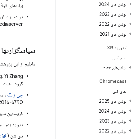
بولتن های 2024
برنامه‌ای قبلاً نصب شده باشد، Verify Apps به کار
بولتن های 2023
Mediaserver منتقل نمی‌ک
بولتن های 2022
بولتن های 2021
اندروید XR
سپاسگزاریها
نمای کلی
مایلیم از این پژوهش
بولتن‌های ۲۰۲۶
Chromecast
گروه امنیت موبایل علی بابا: -6785
نمای کلی
چی ژانگ
، می
بولتن های 2025
2016-6790
بولتن های 2024
کریستین سیل: 2016-6769
بولتن های 2023
دیوید بنجامین و ک
بولتن های 2022
دی شن (
@returnsme