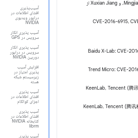
Mingji
آسیب‌پذیری
افشای اطلاعات در
درایور ویدیوی
 CVE-2016-6915، CVE-2016-6916، CVE-
NVIDIA
آسیب پذیری انکار
سرویس در GPS
آسیب پذیری انکار
ی (韦韬) از Baidu X-Lab: CVE-2016-6755، CVE-2016-
سرویس در درایور
دوربین NVIDIA
افزایش آسیب
Trend Micro: CVE-201-
پذیری امتیاز در
زیرسیستم شبکه
هسته
KeenLab، Tencent (腾-
آسیب پذیری
افشای اطلاعات در
اجزای کوالکام
KeenLab، Tencent (腾讯科恩
آسیب پذیری
افشای اطلاعات در
کتابخانه NVIDIA
librm
آسیب پذیری