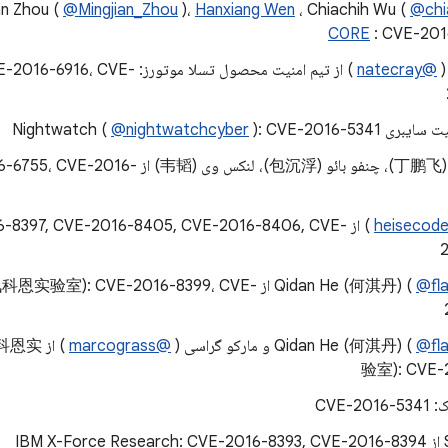
an Zhou (
@Mingjian_Zhou
)،
Hanxiang Wen
، Chiachih Wu (
@chi
: CVE-201
(
@natecray
) از تیم امنیت محصول تسلا موتورز:
ری Nightwatch (
): CVE-2016-5341
@nightwatchcyber
پنگفی دینگ (丁鹏飞)، چنفو بائو (包沉浮)، لنکس و
) از 6-8397, CVE-2016-8405, CVE-2016-8406, CVE
@fl
Qidan He (何淇丹) (
) از 讯科恩实验室): CVE-2016-8399، CVE
@fl
Qidan He (何淇丹) (
@marcograss
) از 实
验室): CVE-
CVE-2
IBM