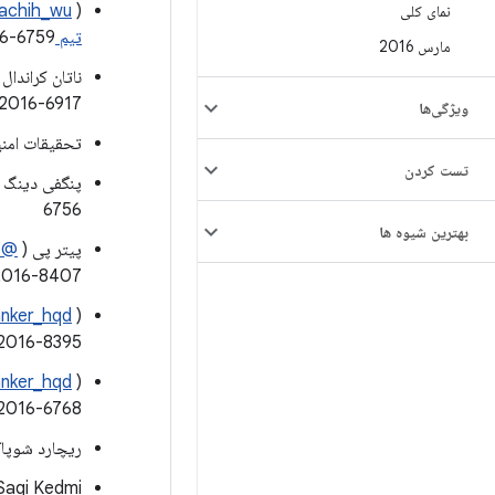
)، و Xuxian Jiang از
achih_wu
نمای کلی
تیم C0RE
6-6759
مارس 2016
ناتان کراندال 
2016-6917
ویژگی‌ها
تحقیقات امنیت سایب
تست کردن
6756
بهترین شیوه ها
پیتر پی (
@heisecode
2016-8407
anker_hqd
2016-8395
) و مارکو گراسی (
anker_hqd
2016-6768
ریچارد شوپاک: 016-5341
Sagi Kedmi از  X-Force Research: CVE-2016-8393, CVE-2016-8394