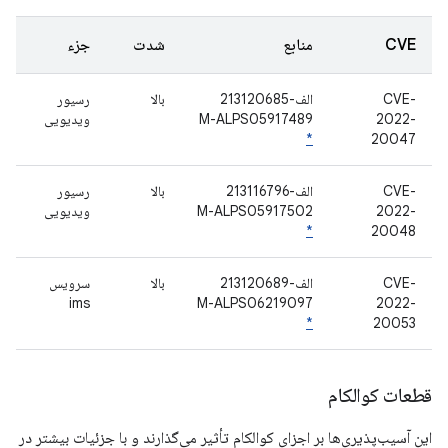
CVE
منابع
شدت
جزء
CVE-
الف-213120685
بالا
رسیور
2022-
M-ALPS05917489
ویدیویی
*
20047
CVE-
الف-213116796
بالا
رسیور
2022-
M-ALPS05917502
ویدیویی
*
20048
CVE-
الف-213120689
بالا
سرویس
ims
M-ALPS06219097
2022-
*
20053
قطعات کوالکام
این آسیب‌پذیری‌ها بر اجزای کوالکام تأثیر می‌گذارند و با جزئیات بیشتر در