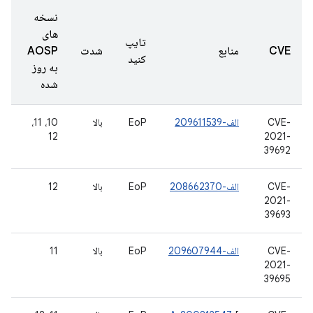
نسخه
های
تایپ
CVE
منابع
شدت
AOSP
کنید
به روز
شده
CVE-
الف-209611539
EoP
بالا
10، 11،
12
2021-
39692
CVE-
الف-208662370
EoP
بالا
12
2021-
39693
CVE-
الف-209607944
EoP
بالا
11
2021-
39695