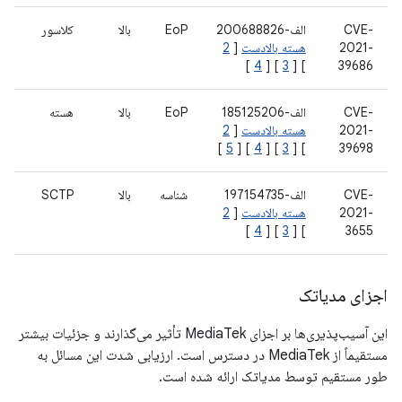
CVE-
الف-200688826
EoP
بالا
کلاسور
2021-
هسته بالادست
[
2
]
4
] [
3
] [
39686
CVE-
الف-185125206
EoP
بالا
هسته
2021-
هسته بالادست
[
2
]
5
] [
4
] [
3
] [
39698
CVE-
الف-197154735
شناسه
بالا
SCTP
2021-
هسته بالادست
[
2
]
4
] [
3
] [
3655
اجزای مدیاتک
این آسیب‌پذیری‌ها بر اجزای MediaTek تأثیر می‌گذارند و جزئیات بیشتر
مستقیماً از MediaTek در دسترس است. ارزیابی شدت این مسائل به
طور مستقیم توسط مدیاتک ارائه شده است.