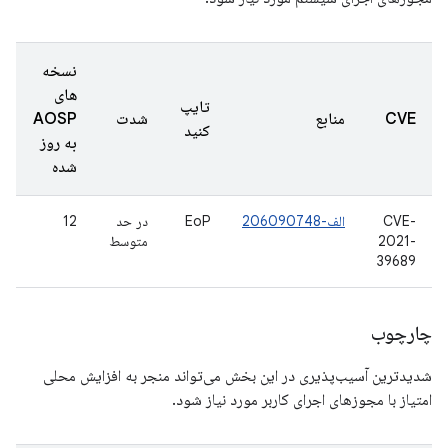
نسخه
های
تایپ
CVE
منابع
شدت
AOSP
کنید
به روز
شده
CVE-
الف-206090748
EoP
در حد
12
2021-
متوسط
39689
چارچوب
شدیدترین آسیب‌پذیری در این بخش می‌تواند منجر به افزایش محلی
امتیاز با مجوزهای اجرای کاربر مورد نیاز شود.