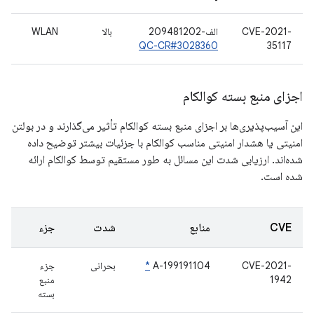
CVE-2021-
الف-209481202
بالا
WLAN
QC-CR#3028360
35117
اجزای منبع بسته کوالکام
این آسیب‌پذیری‌ها بر اجزای منبع بسته کوالکام تأثیر می‌گذارند و در بولتن
امنیتی یا هشدار امنیتی مناسب کوالکام با جزئیات بیشتر توضیح داده
شده‌اند. ارزیابی شدت این مسائل به طور مستقیم توسط کوالکام ارائه
شده است.
CVE
منابع
شدت
جزء
CVE-2021-
A-199191104
*
بحرانی
جزء
1942
منبع
بسته