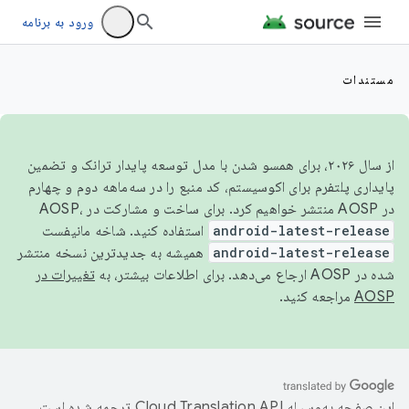
ورود به برنامه
مستندات
از سال ۲۰۲۶، برای همسو شدن با مدل توسعه پایدار ترانک و تضمین
پایداری پلتفرم برای اکوسیستم، کد منبع را در سه‌ماهه دوم و چهارم
در AOSP منتشر خواهیم کرد. برای ساخت و مشارکت در AOSP،
android-latest-release
استفاده کنید. شاخه مانیفست
android-latest-release
همیشه به جدیدترین نسخه منتشر
شده در AOSP ارجاع می‌دهد. برای اطلاعات بیشتر، به
تغییرات در
AOSP
مراجعه کنید.
این صفحه به‌وسیله
ترجمه شده است.