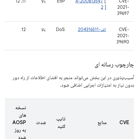
CVE-
[
A-200813547
EoP
بالا
11، 12
2
]
2021-
39697
CVE-
الف-204316511
DoS
بالا
12
2021-
39690
چارچوب رسانه ای
آسیب‌پذیری در این بخش می‌تواند منجر به افشای اطلاعات از راه دور
بدون نیاز به امتیازات اجرایی اضافی شود.
نسخه
های
تایپ
CVE
منابع
شدت
AOSP
کنید
به روز
شده