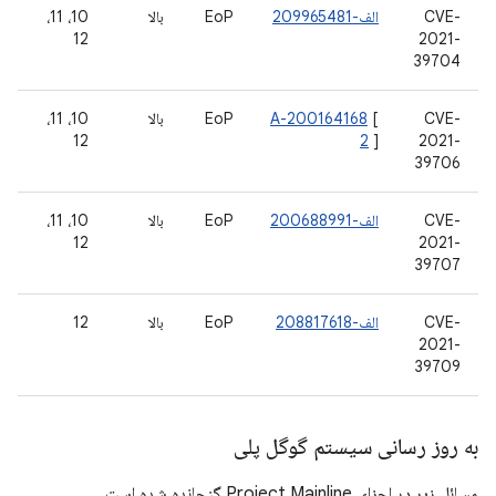
CVE-
الف-209965481
EoP
بالا
10، 11،
12
2021-
39704
CVE-
[
A-200164168
EoP
بالا
10، 11،
12
2
]
2021-
39706
CVE-
الف-200688991
EoP
بالا
10، 11،
12
2021-
39707
CVE-
الف-208817618
EoP
بالا
12
2021-
39709
به روز رسانی سیستم گوگل پلی
مسائل زیر در اجزای Project Mainline گنجانده شده است.