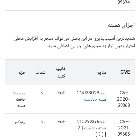
39694
اجزای هسته
شدیدترین آسیب‌پذیری در این بخش می‌تواند منجر به افزایش محلی
امتیاز بدون نیاز به مجوزهای اجرایی اضافی شود.
تایپ
CVE
منابع
شدت
جزء
کنید
CVE-
الف-174738029
EoP
بالا
مدیریت
2020-
هسته بالادست
حافظه
29368
هسته
CVE-
الف-210292376
EoP
بالا
لینوکس
2021-
هسته بالادست
[
2
]
3
] [
39685