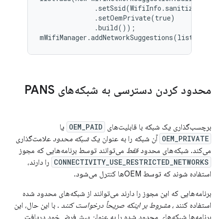
              .setSsid(WifiInfo.sanitizeSsid(s
              .setOemPrivate(true)

              .build());

mWifiManager.addNetworkSuggestions(list);
محدود کردن دسترسی به شبکه‌های PANS
برچسب‌گذاری یک شبکه با قابلیت‌های
OEM_PAID
یا
OEM_PRIVATE
آن شبکه را به عنوان یک
شبکه محدود
علامت‌گذاری
می‌کند. شبکه‌های محدود
فقط
می‌توانند توسط برنامه‌هایی که مجوز
CONNECTIVITY_USE_RESTRICTED_NETWORKS
را دارند،
استفاده شوند که توسط OEMها کنترل می‌شود.
برنامه‌هایی که این مجوز را دارند می‌توانند از شبکه‌های محدود شده
استفاده کنند
، مشروط بر اینکه صریحاً درخواست کنند
. با این حال، این
برنامه‌ها شبکه‌های محدود شده را به عنوان پیش‌فرض خود دریافت