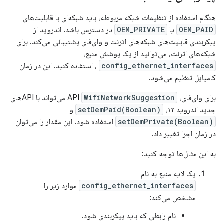
هنگام استفاده از تنظیمات شبکه مربوطه، باید شبکه‌ای با قابلیت‌های
OEM_PAID
یا
OEM_PRIVATE
در دسترس باشد. اندروید از
پیکربندی قابلیت‌های شبکه‌های اترنت و وای‌فای پشتیبانی می‌کند. برای
شبکه‌های اترنت، می‌توانید از یک پوشش منبع،
config_ethernet_interfaces
، استفاده کنید. این در زمان
کامپایل تنظیم می‌شود.
برای وای‌فای، API
WifiNetworkSuggestion
می‌تواند با APIهای
جدید اندروید ۱۲،
setOemPaid(Boolean)
و
setOemPrivate(Boolean)
استفاده شود. این مقدار را می‌توان
در زمان اجرا تغییر داد.
به این مثال‌ها توجه کنید:
یک لایه منبع به نام
config_ethernet_interfaces
موارد زیر را
مشخص می‌کند:
نام رابطی که باید پیکربندی شود.