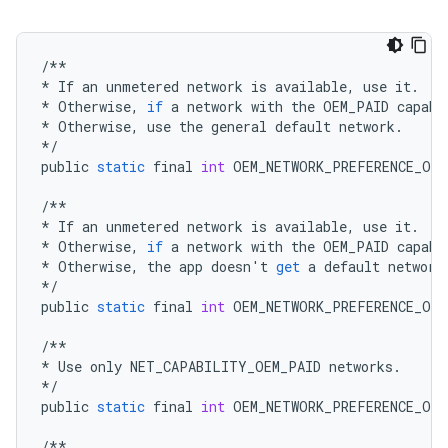
/**
*
If
an
unmetered
network
is
available
,
use
it
.
*
Otherwise
,
if
a
network
with
the
OEM_PAID
capabi
*
Otherwise
,
use
the
general
default
network
.
*/
public
static
final
int
OEM_NETWORK_PREFERENCE_OEM
/**
*
If
an
unmetered
network
is
available
,
use
it
.
*
Otherwise
,
if
a
network
with
the
OEM_PAID
capabi
*
Otherwise
,
the
app
doesn
'
t
get
a
default
network
*/
public
static
final
int
OEM_NETWORK_PREFERENCE_OEM
/**
*
Use
only
NET_CAPABILITY_OEM_PAID
networks
.
*/
public
static
final
int
OEM_NETWORK_PREFERENCE_OE
/**