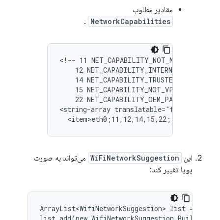
مقادیر مطلوب
.
NetworkCapabilities
<!-- 11 NET_CAPABILITY_NOT_METERED

    12 NET_CAPABILITY_INTERNET

    14 NET_CAPABILITY_TRUSTED

    15 NET_CAPABILITY_NOT_VPN

    22 NET_CAPABILITY_OEM_PAID || 26 NET
<string-array translatable="false" name="
  <item>eth0;11,12,14,15,22;;</item></st
این
WiFiNetworkSuggestion
می‌تواند به صورت
پویا تغییر کند:
ArrayList<WifiNetworkSuggestion> list = new Ar
list.add(new WifiNetworkSuggestion.Builder()
