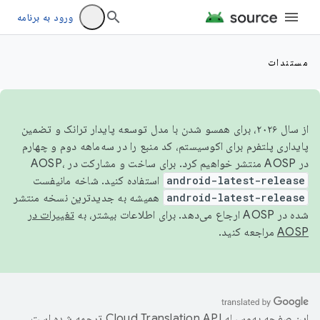
ورود به برنامه
مستندات
از سال ۲۰۲۶، برای همسو شدن با مدل توسعه پایدار ترانک و تضمین
پایداری پلتفرم برای اکوسیستم، کد منبع را در سه‌ماهه دوم و چهارم
در AOSP منتشر خواهیم کرد. برای ساخت و مشارکت در AOSP،
android-latest-release
استفاده کنید. شاخه مانیفست
android-latest-release
همیشه به جدیدترین نسخه منتشر
شده در AOSP ارجاع می‌دهد. برای اطلاعات بیشتر، به
تغییرات در
AOSP
مراجعه کنید.
این صفحه به‌وسیله
ترجمه شده است.