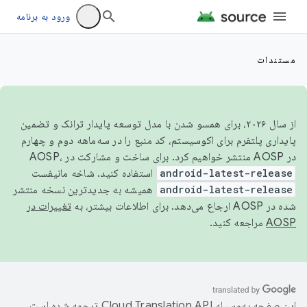
ورود به برنامه
مستندات
از سال ۲۰۲۶، برای همسو شدن با مدل توسعه پایدار ترانک و تضمین
پایداری پلتفرم برای اکوسیستم، کد منبع را در سه‌ماهه دوم و چهارم
در AOSP منتشر خواهیم کرد. برای ساخت و مشارکت در AOSP،
android-latest-release
استفاده کنید. شاخه مانیفست
android-latest-release
همیشه به جدیدترین نسخه منتشر
شده در AOSP ارجاع می‌دهد. برای اطلاعات بیشتر، به
تغییرات در
AOSP
مراجعه کنید.
این صفحه به‌وسیله
ترجمه شده است.