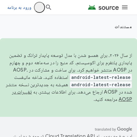
ورود به برنامه
مستندات
از سال ۲۰۲۶، برای همسو شدن با مدل توسعه پایدار ترانک و تضمین
پایداری پلتفرم برای اکوسیستم، کد منبع را در سه‌ماهه دوم و چهارم
در AOSP منتشر خواهیم کرد. برای ساخت و مشارکت در AOSP،
android-latest-release
استفاده کنید. شاخه مانیفست
android-latest-release
همیشه به جدیدترین نسخه منتشر
شده در AOSP ارجاع می‌دهد. برای اطلاعات بیشتر، به
تغییرات در
AOSP
مراجعه کنید.
این صفحه به‌وسیله
ترجمه شده است.