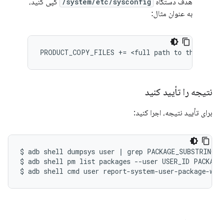
هدف دستگاه
system/etc/sysconfig/
کپی کنید،
به عنوان مثال:
PRODUCT_COPY_FILES += <full path to the confi
نتیجه را تأیید کنید
برای تأیید نتیجه، اجرا کنید:
$
adb
shell
dumpsys
user
|
grep
PACKAGE_SUBSTRING

$
adb
shell
pm
list
packages
--user
USER_ID
PACKAG
$
adb
shell
cmd
user
report-system-user-package-wh