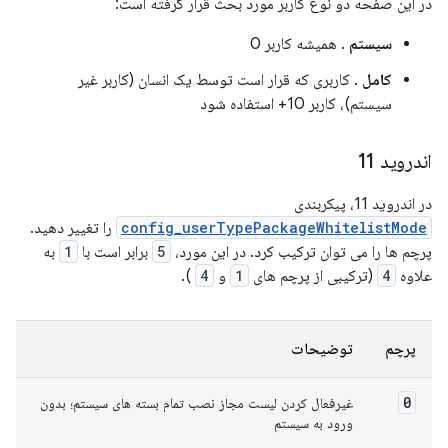
در این صفحه دو نوع کاربر مورد بحث قرار گرفته است:
سیستم
. همیشه کاربر 0
کامل
. کاربری که قرار است توسط یک انسان (کاربر غیر
سیستم)، کاربر 10+ استفاده شود
اندروید 11
در اندروید 11، پیکربندی
config_userTypePackageWhitelistMode
را تغییر دهید.
پرچم ها را می توان ترکیب کرد. در این مورد،
5
برابر است با
1
به
علاوه
4
(ترکیبی از پرچم های
1
و
4
).
پرچم
توضیحات
0
غیرفعال کردن لیست مجاز نصب تمام بسته های سیستم؛ بدون
ورود به سیستم