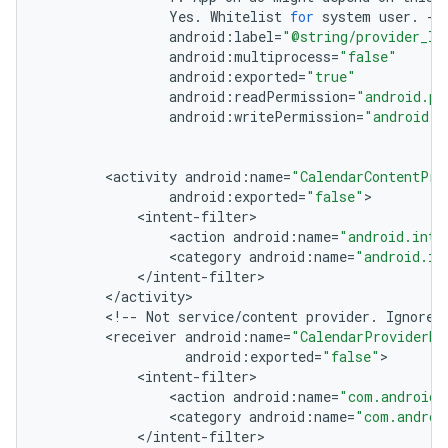
Yes
.
Whitelist
for
system
user
.
--
android
:
label
=
"@string/provider_la
android
:
multiprocess
=
"false"
android
:
exported
=
"true"
android
:
readPermission
=
"android.pe
android
:
writePermission
=
"android.p
<
activity
android
:
name
=
"CalendarContentPro
android
:
exported
=
"false"
<
intent
-
filter
<
action
android
:
name
=
"android.inte
<
category
android
:
name
=
"android.in
<
/
intent
-
filter
<
/
activity
<
!--
Not
service
/
content
provider
.
Ignore
.
<
receiver
android
:
name
=
"CalendarProviderBr
android
:
exported
=
"false"
<
intent
-
filter
<
action
android
:
name
=
"com.android.
<
category
android
:
name
=
"com.androi
<
/
intent
-
filter