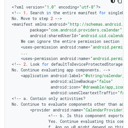
<
?
xml
version
=
"1.0"
encoding
=
"utf-8"
?
>

<
!--
1.
Search
in
the
entire
manifest
for
singleUs
No
.
Move
to
step
2
--
>

<
manifest
xmlns
:
android
=
"http://schemas.android.co
package
=
"com.android.providers.calendar"
android
:
sharedUserId
=
"android.uid.calendar
We
can
ignore
the
entire
permission
section
<
uses
-
permission
android
:
name
=
"android.permiss
...
<
uses
-
permission
android
:
name
=
"android.permis
<
!--
2.
Look
for
defaultToDeviceProtectedStorage
i
No
.
Continue
evaluating
app
components
.
--
<
application
android
:
label
=
"@string/calendar_s
android
:
allowBackup
=
"false"
android
:
icon
=
"@drawable/app_icon"
android
:
usesCleartextTraffic
=
"fal
<
!--
a
.
Contain
only
activities
?
No
.
Continue
to
evaluate
components
other
than
act
<
provider
android
:
name
=
"CalendarProvider2"
<
!--
b
.
Is
this
component
exported
Yes
.
Continue
evaluating
this
comp
f
.
App
on
u0
might
depend
on
this
?