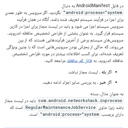
در فایل AndroidManifest به دنبال
android:process="system"
بگردید. اگر سرویس به طور عمدی
برای اجرا در فرآیند سیستم تعریف شده باشد، آنگاه در همان فرآیند
سرویس سیستم اجرا می شود و باید در لیست مجاز برای اجرا در کاربر
سیستم قرار گیرد. به عنوان بخشی از طراحی تخصیص حافظه اندروید،
سرویس‌های سیستم برخی از آخرین فرآیندهایی هستند که از بین
می‌روند، که حاکی از بحرانی بودن سرویس‌هایی است که با چنین ویژگی
تعریف شده‌اند. برای کسب اطلاعات بیشتر در مورد طراحی تخصیص
حافظه اندروید، به
قاتل کم حافظه
مراجعه کنید.
اگر
بله
، لیست مجاز نباشد.
اگر
خیر
، به بررسی سایر اجزاء ادامه دهید.
به عنوان مثال، بسته
com.android.networkstack.inprocess
باید در لیست مجاز
باشد زیرا حاوی
RegularMaintenanceJobService
است که
دارای برچسب
android:process="system"
است.