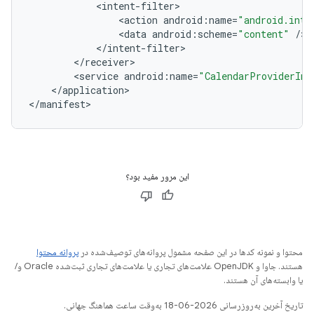
<
intent
-
filter
<
action
android
:
name
=
"android.inte
<
data
android
:
scheme
=
"content"
/
<
/
intent
-
filter
<
/
receiver
<
service
android
:
name
=
"CalendarProviderInt
<
/
application
>

<
/
manifest
>
این مرور مفید بود؟
محتوا و نمونه کدها در این صفحه مشمول پروانه‌های توصیف‌شده در
پروانه محتوا
هستند. جاوا و OpenJDK علامت‌های تجاری یا علامت‌های تجاری ثبت‌شده Oracle و/
یا وابسته‌های آن هستند.
تاریخ آخرین به‌روزرسانی 2026-06-18 به‌وقت ساعت هماهنگ جهانی.