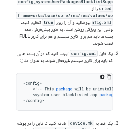
config_systemUserPackagesBlacklistSupp
orted
را از
frameworks/base/core/res/res/values/co
nfig.xml
بپوشانید و آن را روی
true
تنظیم کنید.
وقتی این ویژگی روشن است، به طور پیش‌فرض، همه
بسته‌ها باید هم برای کاربر سیستم و هم برای کاربر FULL
نصب شوند.
یک فایل
config.xml
ایجاد کنید که در آن بسته هایی
که باید برای کاربر سیستم غیرفعال شوند، به عنوان مثال:
<
config
<
!
--
This
package
will
be
uninstalled
for
<
system
-
user
-
blacklisted
-
app
package
=
"com
<
/
config
>
یک خط به
device.mk
اضافه کنید تا فایل را در پوشه