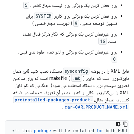
برای فعال کردن یک ویژگی برای لیست مجاز ناقص،
5
برای فعال کردن یک ویژگی برای کاربر
SYSTEM
برای
تسهیل توسعه محلی،
9
(
فهرست مجاز ضمنی
)
برای غیرفعال کردن یک ویژگی که انگار هرگز فعال نشده
است،
16
برای غیرفعال کردن یک ویژگی و لغو تمام جلوه های قبلی،
0
فایل XML را در پوشه
sysconfig
دستگاه نصب کنید (این همان
دایرکتوری است که حاوی makefile (
.mk
) است که برای ساختن
تصویر سیستم برای دستگاه استفاده می شود). هنگامی که نام فایل
XML را می‌گذارید، مکانی را که بسته در آن تعریف شده است، اضافه
کنید، به عنوان مثال،
preinstalled-packages-product-
.
car-CAR_PRODUCT_NAME.xml
<
!
-
this
package
will
be
installed
for
both
FULL
a