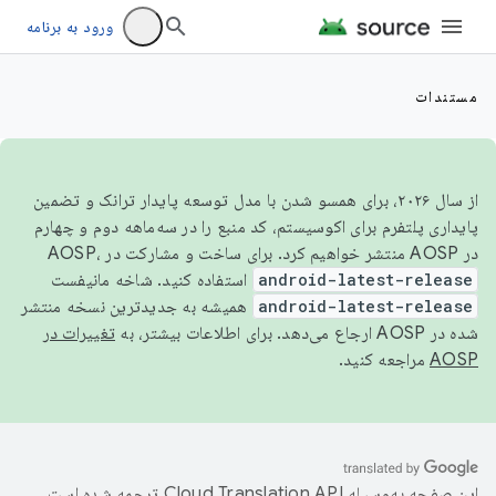
ورود به برنامه
مستندات
از سال ۲۰۲۶، برای همسو شدن با مدل توسعه پایدار ترانک و تضمین
پایداری پلتفرم برای اکوسیستم، کد منبع را در سه‌ماهه دوم و چهارم
در AOSP منتشر خواهیم کرد. برای ساخت و مشارکت در AOSP،
android-latest-release
استفاده کنید. شاخه مانیفست
android-latest-release
همیشه به جدیدترین نسخه منتشر
شده در AOSP ارجاع می‌دهد. برای اطلاعات بیشتر، به
تغییرات در
AOSP
مراجعه کنید.
این صفحه به‌وسیله
ترجمه شده است.