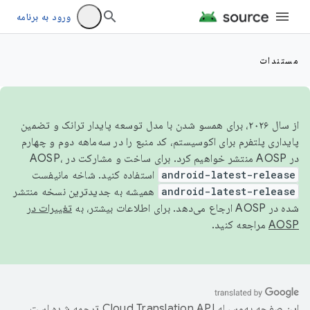
ورود به برنامه
مستندات
از سال ۲۰۲۶، برای همسو شدن با مدل توسعه پایدار ترانک و تضمین
پایداری پلتفرم برای اکوسیستم، کد منبع را در سه‌ماهه دوم و چهارم
در AOSP منتشر خواهیم کرد. برای ساخت و مشارکت در AOSP،
android-latest-release
استفاده کنید. شاخه مانیفست
android-latest-release
همیشه به جدیدترین نسخه منتشر
شده در AOSP ارجاع می‌دهد. برای اطلاعات بیشتر، به
تغییرات در
AOSP
مراجعه کنید.
این صفحه به‌وسیله
ترجمه شده است.